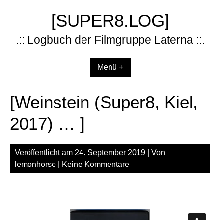
Zum
[SUPER8.LOG]
Inhalt
springen
.:: Logbuch der Filmgruppe Laterna ::.
Menü +
[Weinstein (Super8, Kiel,
2017) … ]
Veröffentlicht am
24. September 2019
| Von
lemonhorse
|
Keine Kommentare