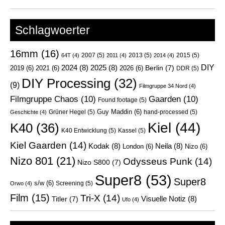
Schlagwoerter
16mm
(16)
2007
(5)
2013
(5)
2015
(5)
64T
(4)
2011
(4)
2014
(4)
DIY
2024
(8)
2025
(8)
Berlin
(7)
2019
(6)
2021
(6)
2026
(6)
DDR
(5)
DIY Processing
(32)
(9)
Filmgruppe 34 Nord
(4)
Filmgruppe Chaos
(10)
Gaarden
(10)
Found footage
(5)
Guy Maddin
(6)
Grüner Hegel
(5)
hand-processed
(5)
Geschichte
(4)
Kiel
(44)
K40
(36)
K40 Entwicklung
(5)
Kassel
(5)
Kiel Gaarden
(14)
Kodak
(8)
Neila
(8)
London
(6)
Nizo
(6)
Nizo 801
(21)
Odysseus Punk
(14)
Nizo S800
(7)
Super8
(53)
Super8
s/w
(6)
Screening
(5)
Orwo
(4)
Film
(15)
Tri-X
(14)
Visuelle Notiz
(8)
Titler
(7)
Ufo
(4)