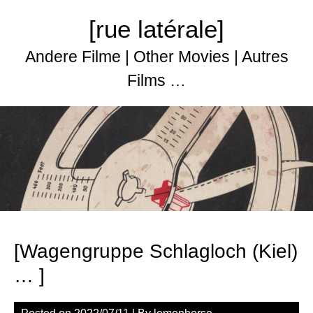
Skip
[rue latérale]
to
content
Andere Filme | Other Movies | Autres
Films …
[Wagengruppe Schlagloch (Kiel)
… ]