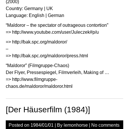
(2000)
Country: Germany | UK
Language: English | German
“Maldoror – the spectator of outrageous contortion”
=>
http://www.youtube.com/user/Juleczek#p/u
=>
http://bak.spc.org/maldoror/
–
=>
http://bak.spc.org/maldoror/press.html
“Maldoror” (Filmgruppe-Chaos)
Der Flyer, Pressespiegel, Filmverleih, Making of …
=>
http://www.filmgruppe-
chaos.de/maldoror/maldoror.html
[Der Häuserfilm (1984)]
Posted on
1984/01/01
| By
lemonhorse
|
No comments