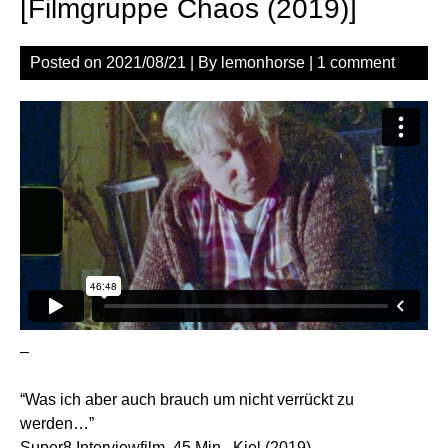
[Filmgruppe Chaos (2019)]
Posted on
2021/08/21
| By
lemonhorse
|
1 comment
–
“Was ich aber auch brauch um nicht verrückt zu
werden…”
Super8 Interviewfilm, 45 Min., Kiel (2019)