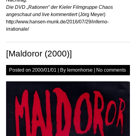
Die DVD „Rationen“ der Kieler Filmgruppe Chaos
angeschaut und live kommentiert
(Jörg Meyer)
http://www.hansen-munk.de/2016/07/29/inferno-
irrationale/
[Maldoror (2000)]
Posted on
2000/01/01
| By
lemonhorse
|
No comments