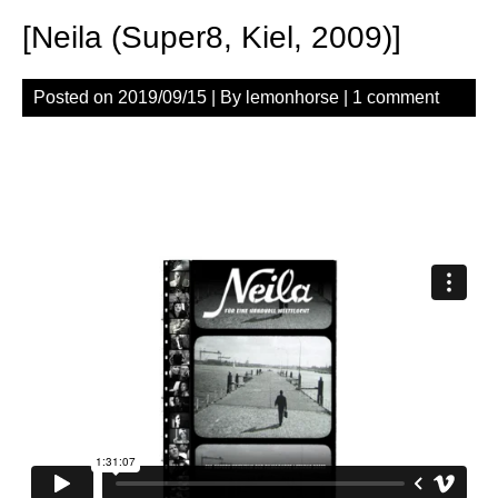
[Neila (Super8, Kiel, 2009)]
Posted on
2019/09/15
| By
lemonhorse
|
1 comment