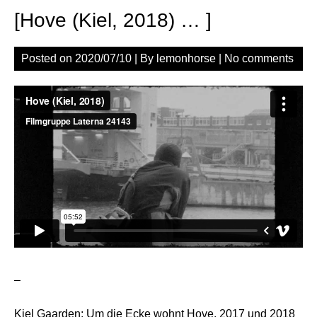
[Hove (Kiel, 2018) … ]
Posted on
2020/07/10
| By
lemonhorse
|
No comments
–
Kiel Gaarden: Um die Ecke wohnt Hove. 2017 und 2018