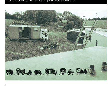
Posted on
2022/07/11
| By
lemonhorse
–