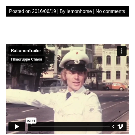
Posted on
2016/06/19
| By
lemonhorse
|
No comments