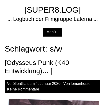
Zum
[SUPER8.LOG]
Inhalt
springen
.:: Logbuch der Filmgruppe Laterna ::.
Menü +
Schlagwort:
s/w
[Odysseus Punk (K40
Entwicklung)… ]
Veröffentlicht am
4. Januar 2020
| Von
lemonhorse
|
Keine Kommentare