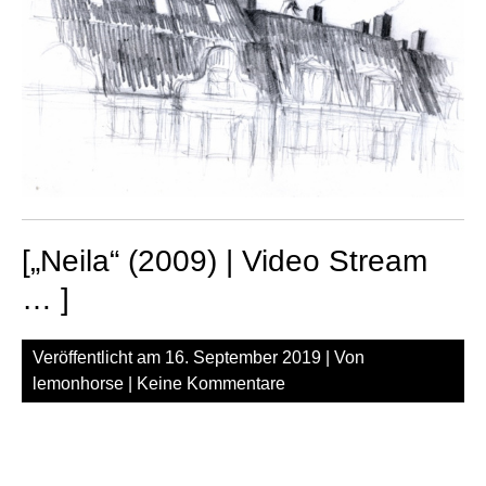
[„Neila“ (2009) | Video Stream
… ]
Veröffentlicht am
16. September 2019
| Von
lemonhorse
|
Keine Kommentare