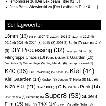
lemonhorse
zu
[Der Lexibeam Titler #1… ]
Jana Bens-Wiewiorski
zu
[Der Lexibeam Titler #1… ]
Schlagwoerter
16mm
(16)
2007
(5)
2013
(5)
2015
(5)
64T
(4)
2011
(4)
2014
(4)
DIY
2024
(8)
2025
(8)
Berlin
(7)
2019
(6)
2021
(6)
2026
(6)
DDR
(5)
DIY Processing
(32)
(9)
Filmgruppe 34 Nord
(4)
Filmgruppe Chaos
(10)
Gaarden
(10)
Found footage
(5)
Guy Maddin
(6)
Grüner Hegel
(5)
hand-processed
(5)
Geschichte
(4)
Kiel
(44)
K40
(36)
K40 Entwicklung
(5)
Kassel
(5)
Kiel Gaarden
(14)
Kodak
(8)
Neila
(8)
London
(6)
Nizo
(6)
Nizo 801
(21)
Odysseus Punk
(14)
Nizo S800
(7)
Super8
(53)
Super8
s/w
(6)
Screening
(5)
Orwo
(4)
Film
(15)
Tri-X
(14)
Visuelle Notiz
(8)
Titler
(7)
Ufo
(4)