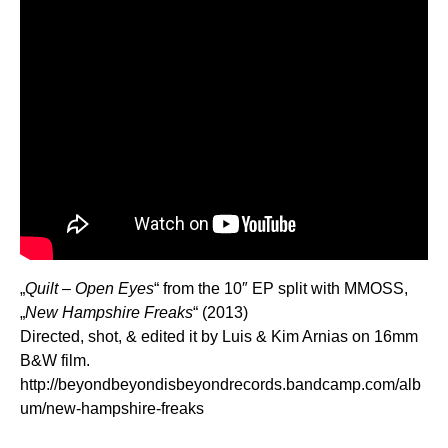
„
Quilt – Open Eyes
“ from the 10″ EP split with MMOSS,
„
New Hampshire Freaks
“ (2013)
Directed, shot, & edited it by Luis & Kim Arnias on 16mm
B&W film.
http://beyondbeyondisbeyondrecords.bandcamp.com/alb
um/new-hampshire-freaks