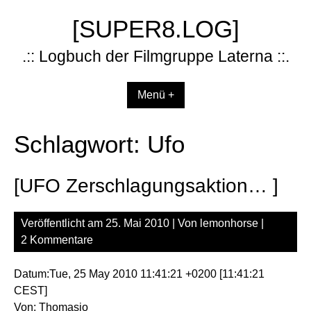
Zum
[SUPER8.LOG]
Inhalt
springen
.:: Logbuch der Filmgruppe Laterna ::.
Menü +
Schlagwort:
Ufo
[UFO Zerschlagungsaktion… ]
Veröffentlicht am
25. Mai 2010
| Von
lemonhorse
|
2 Kommentare
Datum:Tue, 25 May 2010 11:41:21 +0200 [11:41:21
CEST]
Von: Thomasio