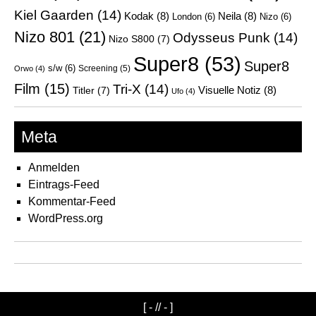
Kiel Gaarden
(14)
Kodak
(8)
Neila
(8)
London
(6)
Nizo
(6)
Nizo 801
(21)
Odysseus Punk
(14)
Nizo S800
(7)
Super8
(53)
Super8
s/w
(6)
Screening
(5)
Orwo
(4)
Film
(15)
Tri-X
(14)
Visuelle Notiz
(8)
Titler
(7)
Ufo
(4)
Meta
Anmelden
Eintrags-Feed
Kommentar-Feed
WordPress.org
[ - // - ]