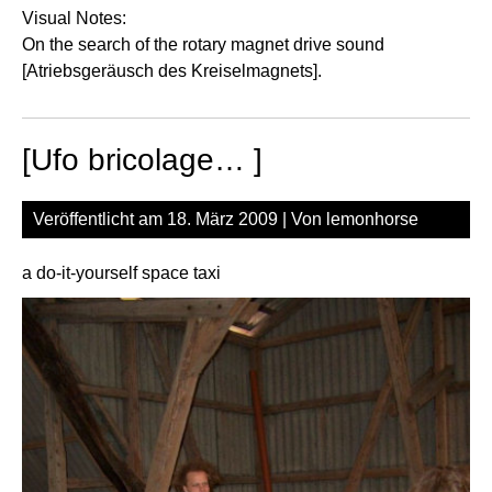
Visual Notes:
On the search of the rotary magnet drive sound
[Atriebsgeräusch des Kreiselmagnets].
[Ufo bricolage… ]
Veröffentlicht am
18. März 2009
| Von
lemonhorse
a do-it-yourself space taxi