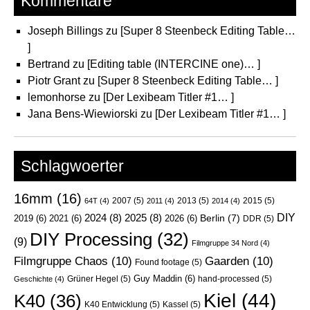
Kommentare
Joseph Billings
zu
[Super 8 Steenbeck Editing Table…
]
Bertrand
zu
[Editing table (INTERCINE one)… ]
Piotr Grant
zu
[Super 8 Steenbeck Editing Table… ]
lemonhorse
zu
[Der Lexibeam Titler #1… ]
Jana Bens-Wiewiorski
zu
[Der Lexibeam Titler #1… ]
Schlagwoerter
16mm
(16)
2007
(5)
2013
(5)
2015
(5)
64T
(4)
2011
(4)
2014
(4)
DIY
2024
(8)
2025
(8)
Berlin
(7)
2019
(6)
2021
(6)
2026
(6)
DDR
(5)
DIY Processing
(32)
(9)
Filmgruppe 34 Nord
(4)
Filmgruppe Chaos
(10)
Gaarden
(10)
Found footage
(5)
Guy Maddin
(6)
Grüner Hegel
(5)
hand-processed
(5)
Geschichte
(4)
Kiel
(44)
K40
(36)
K40 Entwicklung
(5)
Kassel
(5)