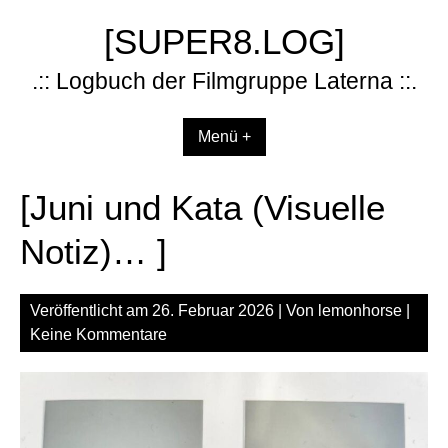
Zum
[SUPER8.LOG]
Inhalt
springen
.:: Logbuch der Filmgruppe Laterna ::.
Menü +
[Juni und Kata (Visuelle
Notiz)… ]
Veröffentlicht am
26. Februar 2026
| Von
lemonhorse
|
Keine Kommentare