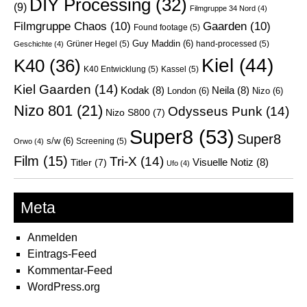
DIY Processing
(32)
(9)
Filmgruppe 34 Nord
(4)
Filmgruppe Chaos
(10)
Gaarden
(10)
Found footage
(5)
Guy Maddin
(6)
Grüner Hegel
(5)
hand-processed
(5)
Geschichte
(4)
Kiel
(44)
K40
(36)
K40 Entwicklung
(5)
Kassel
(5)
Kiel Gaarden
(14)
Kodak
(8)
Neila
(8)
London
(6)
Nizo
(6)
Nizo 801
(21)
Odysseus Punk
(14)
Nizo S800
(7)
Super8
(53)
Super8
s/w
(6)
Screening
(5)
Orwo
(4)
Film
(15)
Tri-X
(14)
Visuelle Notiz
(8)
Titler
(7)
Ufo
(4)
Meta
Anmelden
Eintrags-Feed
Kommentar-Feed
WordPress.org