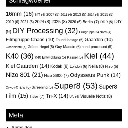
Schlagwoerter
16mm
(16)
2007
(5)
2013
(5)
2015
(5)
64T
(4)
2011
(4)
2014
(4)
DIY
2024
(8)
2025
(8)
Berlin
(7)
2019
(6)
2021
(6)
2026
(6)
DDR
(5)
DIY Processing
(32)
(9)
Filmgruppe 34 Nord
(4)
Filmgruppe Chaos
(10)
Gaarden
(10)
Found footage
(5)
Guy Maddin
(6)
Grüner Hegel
(5)
hand-processed
(5)
Geschichte
(4)
Kiel
(44)
K40
(36)
K40 Entwicklung
(5)
Kassel
(5)
Kiel Gaarden
(14)
Kodak
(8)
Neila
(8)
London
(6)
Nizo
(6)
Nizo 801
(21)
Odysseus Punk
(14)
Nizo S800
(7)
Super8
(53)
Super8
s/w
(6)
Screening
(5)
Orwo
(4)
Film
(15)
Tri-X
(14)
Visuelle Notiz
(8)
Titler
(7)
Ufo
(4)
Meta
Anmelden