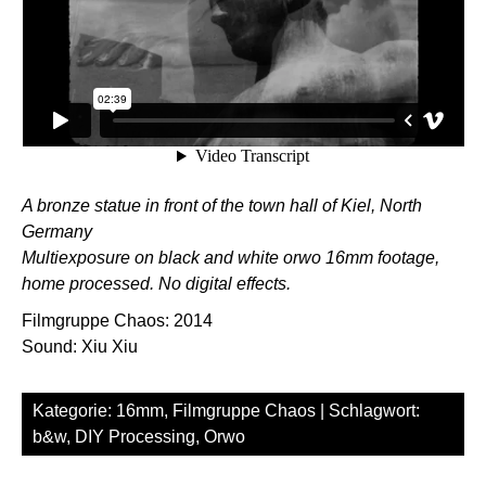
A bronze statue in front of the town hall of Kiel, North
Germany
Multiexposure on black and white orwo 16mm footage,
home processed. No digital effects.
Filmgruppe Chaos: 2014
Sound: Xiu Xiu
Kategorie:
16mm
,
Filmgruppe Chaos
| Schlagwort:
b&w
,
DIY Processing
,
Orwo