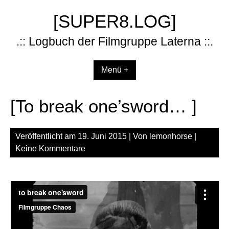
Zum
[SUPER8.LOG]
Inhalt
springen
.:: Logbuch der Filmgruppe Laterna ::.
Menü +
[To break one’sword… ]
Veröffentlicht am
19. Juni 2015
| Von
lemonhorse
|
Keine Kommentare