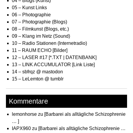
04 – Blogs (Kunst)
05 – Kunst Links
06 – Photographie
07 – Photographie (Blogs)
08 – Filmkunst (Blogs, etc.)
09 – Klang im Netz (Sound)
10 – Radio Stationen (Internetradio)
11 – RAUM ECHO [Bilder]
12 – LASER #17 [*.TXT | DATENBANK]
13 – LINK ACCUMULATOR [Link Liste]
14 – sbfrqz @ mastodon
15 – LeLemton @ tumblr
Kommentare
lemonhorse
zu
[Barbarei als alltägliche Schizophrenie
… ]
IAPX960
zu
[Barbarei als alltägliche Schizophrenie …