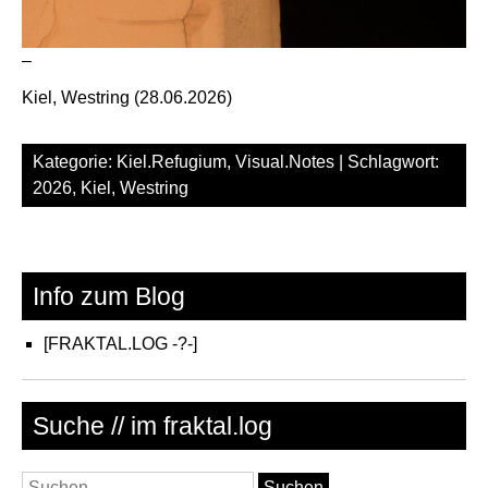
–
Kiel, Westring (28.06.2026)
Kategorie:
Kiel.Refugium
,
Visual.Notes
| Schlagwort:
2026
,
Kiel
,
Westring
Info zum Blog
[FRAKTAL.LOG -?-]
Suche // im fraktal.log
Suchen