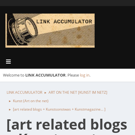
Welcome to
LINK ACCUMULATOR
. Please
log in
.
LINK ACCUMULATOR
ART ON THE NET [KUNST IM NETZ]
►
Kunst (Art on the net)
►
[art related blogs + Kunstsonstwas + Kunstmagazine... ]
►
[art related blogs