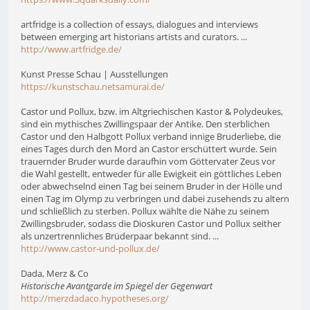
artfridge is a collection of essays, dialogues and interviews
between emerging art historians artists and curators. ...
http://www.artfridge.de/
Kunst Presse Schau | Ausstellungen
https://kunstschau.netsamurai.de/
Castor und Pollux, bzw. im Altgriechischen Kastor & Polydeukes,
sind ein mythisches Zwillingspaar der Antike. Den sterblichen
Castor und den Halbgott Pollux verband innige Bruderliebe, die
eines Tages durch den Mord an Castor erschüttert wurde. Sein
trauernder Bruder wurde daraufhin vom Göttervater Zeus vor
die Wahl gestellt, entweder für alle Ewigkeit ein göttliches Leben
oder abwechselnd einen Tag bei seinem Bruder in der Hölle und
einen Tag im Olymp zu verbringen und dabei zusehends zu altern
und schließlich zu sterben. Pollux wählte die Nähe zu seinem
Zwillingsbruder, sodass die Dioskuren Castor und Pollux seither
als unzertrennliches Brüderpaar bekannt sind. ...
http://www.castor-und-pollux.de/
Dada, Merz & Co
Historische Avantgarde im Spiegel der Gegenwart
http://merzdadaco.hypotheses.org/