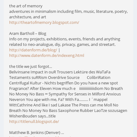
the art of memory
adventures in minimalism including film, music, literature, poetry,
architecture, and art
http://theartofmemory.blogspot.com/
Aram Bartholl – Blog
Info on my projects, exhibitions, events, friends and anything
related to neo-analogue, diy, privacy, games, and streetart.
http://datenform.de/blog/
|
http://www.datenform.de/indexeng.html
the title we just forgot...
Belivinsane Impact in ouR Trousers Lektüre des WaTaFa
Testaments suRRism Overdrive Source ColibriRation
Centrifugal Kultur - Nichts begriffen Do you have a new spot
Fragrance? After Eleven How much e iiiiiiiiiiiiiiiidiom No Breath
No Money No Bass ∞ Sympathy for Senses in Milford Anxious
Neveron You ape with me, Fa? With Fa.......... I ´mappel
WittCathrine And like I sad Lakase The Press can me Moll No
Breath No Money No Bass Saxophone Rubber LaoTze sozusagen
WishenBouden says...title
http://titlenull.blogspot.de/
Matthew B. Jenkins (Denver) ...