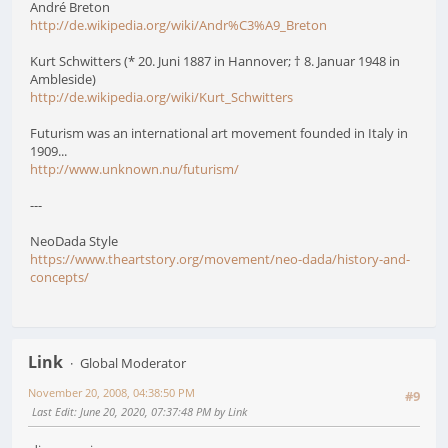
André Breton
http://de.wikipedia.org/wiki/Andr%C3%A9_Breton
Kurt Schwitters (* 20. Juni 1887 in Hannover; † 8. Januar 1948 in
Ambleside)
http://de.wikipedia.org/wiki/Kurt_Schwitters
Futurism was an international art movement founded in Italy in
1909...
http://www.unknown.nu/futurism/
---
NeoDada Style
https://www.theartstory.org/movement/neo-dada/history-and-
concepts/
Link
Global Moderator
November 20, 2008, 04:38:50 PM
#9
Last Edit
: June 20, 2020, 07:37:48 PM by Link