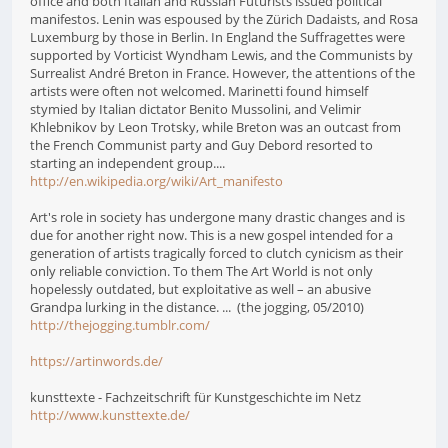
office and both Italian and Russian Futurists issued political
manifestos. Lenin was espoused by the Zürich Dadaists, and Rosa
Luxemburg by those in Berlin. In England the Suffragettes were
supported by Vorticist Wyndham Lewis, and the Communists by
Surrealist André Breton in France. However, the attentions of the
artists were often not welcomed. Marinetti found himself
stymied by Italian dictator Benito Mussolini, and Velimir
Khlebnikov by Leon Trotsky, while Breton was an outcast from
the French Communist party and Guy Debord resorted to
starting an independent group....
http://en.wikipedia.org/wiki/Art_manifesto
Art's role in society has undergone many drastic changes and is
due for another right now. This is a new gospel intended for a
generation of artists tragically forced to clutch cynicism as their
only reliable conviction. To them The Art World is not only
hopelessly outdated, but exploitative as well – an abusive
Grandpa lurking in the distance. ... (the jogging, 05/2010)
http://thejogging.tumblr.com/
https://artinwords.de/
kunsttexte - Fachzeitschrift für Kunstgeschichte im Netz
http://www.kunsttexte.de/