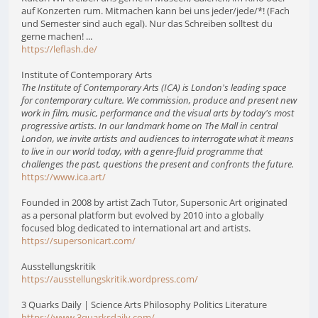
auf Konzerten rum. Mitmachen kann bei uns jeder/jede/*! (Fach
und Semester sind auch egal). Nur das Schreiben solltest du
gerne machen! ...
https://leflash.de/
Institute of Contemporary Arts
The Institute of Contemporary Arts (ICA) is London's leading space
for contemporary culture. We commission, produce and present new
work in film, music, performance and the visual arts by today's most
progressive artists. In our landmark home on The Mall in central
London, we invite artists and audiences to interrogate what it means
to live in our world today, with a genre-fluid programme that
challenges the past, questions the present and confronts the future.
https://www.ica.art/
Founded in 2008 by artist Zach Tutor, Supersonic Art originated
as a personal platform but evolved by 2010 into a globally
focused blog dedicated to international art and artists.
https://supersonicart.com/
Ausstellungskritik
https://ausstellungskritik.wordpress.com/
3 Quarks Daily | Science Arts Philosophy Politics Literature
https://www.3quarksdaily.com/