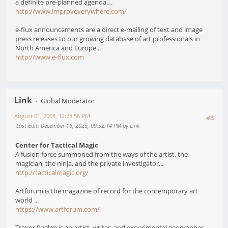
a definite pre-planned agenda....
http://www.improveverywhere.com/
e-flux announcements are a direct e-mailing of text and image
press releases to our growing database of art professionals in
North America and Europe...
http://www.e-flux.com
Link
Global Moderator
August 01, 2008, 12:28:56 PM
#3
Last Edit
: December 16, 2025, 09:32:14 PM by Link
Center for Tactical Magic
A fusion force summoned from the ways of the artist, the
magician, the ninja, and the private investigator...
http://tacticalmagic.org/
Artforum is the magazine of record for the contemporary art
world ...
https://www.artforum.com/
Trevor Paglen is an artist, writer, and experimental geographer