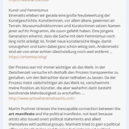
Kunst und Feminismus
Einerseits erleben wir gerade eine große Neubewertung der
Kunstgeschichte. Künstlerinnen, vor allem ältere, gewinnen an
Terrain. Museumsdirektorinnen und Kuratorinnen setzen Namen
jener auf ihr Programm, die zuvor gefehlt haben. Eine jüngere
Generation erkennt, dass die Sache mit dem Feminismus noch
lang nicht erledigt ist, findet neue künstlerische Wege, damit
umzugehen und kann dabei ganz schön witzig sein. Andererseits
sind wir von einer echten Gleichstellung noch weit entfernt ...
https://artemisia.blog/
Der Prozess war mir immer wichtiger als das Werk. In der
Zwischenzeit versuche ich deshalb den Prozess transparenter zu
gestalten, um den Betrachter daran teilhaben zu lassen. Da der
Prozess meist vielschichtiger als das Werk ist, verschwimmt
meine Position als Künstler, die aber weiterhin darin besteht
berührende Mehrdeutigkeit zu erschaffen. ...
http://www.artiswheretheheartis.com/
Martin Puchner stresses the inescapable connection between the
art manifesto
and the political manifesto, not least because
artists also issued overt political statements and allied
themselves with political groups. Marinetti tried to gain a political