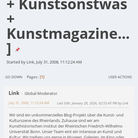
+ Kunstsonstwas
+
Kunstmagazine...
]
Started by Link, July 31, 2008, 11:12:24 AM
1
Pages
GO DOWN
USER ACTIONS
Link
Global Moderator
July 31, 2008, 11:12:24 AM
Last Edit
: January 28, 2026, 02:55:43 PM by Link
Wir sind ein unkommerzielles Blog-Projekt über die Kunst- und
Kulturszene des Rheinlands. Zuhause sind wir am
Kunsthistorischen Institut der Rheinischen Friedrich-Wilhelms-
Universität Bonn. Unser Team eint ein Interesse an Kunst und
Kultur. Wir treiben uns gerne in Museen, Galerien, im Kino oder