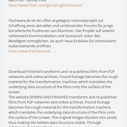
Glitch Art - Group Pool
http://www.flickr.com/groups/glitches/pool
Flachware.de ist ein offen angelegtes Internetprojekt zur
Schaffung eines aktuellen und umfassenden Forums für junge
künstlerische Positionen aus München. Das Projekt soll sowohl
verbesserte Kommunikation und Austausch unter den
Beteiligten ermöglichen, als auch neue Einblicke für interessierte
Außenstehende eröffnen.
http://www.flachware.de
Download Finished transforms and re-publishes films from P2P
networks and online archives. Found footage becomes the rough
material for the transformation machine, which translates the
underlying data structure of the films onto the surface of the
screen.
The website DOWNLOAD-FINISHED transforms and re-publishes
films from P2P networks and online archives. Found footage
becomes the rough material for the transformation machine,
which translates the underlying data structure of the films onto
the surface of the screen. The original images dissolve into pixels,
thus making the hidden data structure visible. Through