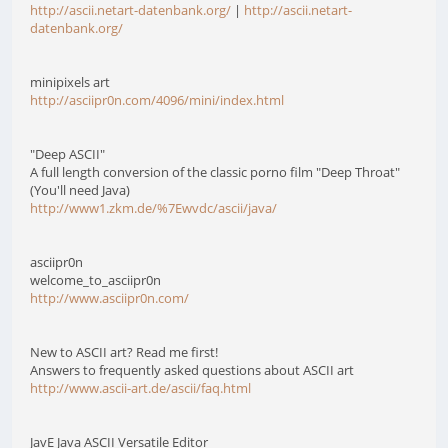
http://ascii.netart-datenbank.org/
|
http://ascii.netart-
datenbank.org/
minipixels art
http://asciipr0n.com/4096/mini/index.html
"Deep ASCII"
A full length conversion of the classic porno film "Deep Throat"
(You'll need Java)
http://www1.zkm.de/%7Ewvdc/ascii/java/
asciipr0n
welcome_to_asciipr0n
http://www.asciipr0n.com/
New to ASCII art? Read me first!
Answers to frequently asked questions about ASCII art
http://www.ascii-art.de/ascii/faq.html
JavE Java ASCII Versatile Editor