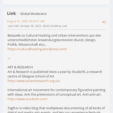
Link
Global Moderator
August 01, 2008, 09:43:41 AM
#2
Last Edit
: October 30, 2023, 08:02:24 AM by Link
Beispiele zu Cultural Hacking und Urban Interventions aus den
unterschiedlichsten Anwendungskontexten (Kunst, Design,
Politik, Wissenschaft etc)...
https://culturalhacking.wordpress.com/
-.-
ART & RESEARCH
Art & Research is published twice a year by Studio55, a research
centre of Glasgow School of Art
http://www.artandresearch.org.uk/
International art movement for contemporary figurative painting
with ideas. Anti the pretensions of conceptual art. Anti-anti-art.
http://www.stuckism.com/
TagR.tv is video blog that multiplexes documenting of all kinds of
digital and media arts events, and lets you experience festivals