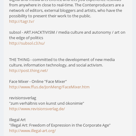
from anywhere in close to real-time. The Contenproducers are a
network of editors, external bloggers and artists, who have the
possibility to present their work to the public.
http://tagr.tv/
subsol - ART.HACKTIVISM / media culture and autonomy / art on
the edge of politics
http://subsol.c3.hu/
THE THING - committed to the development of new media
culture, information technology, and social activism.
http://post.thing.net/
Face Mixer - Online "Face Mixer"
http://www.ffus.de/JonMeng/FaceMixer.htm
revisionsverlag
"zum verhältnis von kunst und ökonimie"
http://www.revisionsverlag.de/
Illegal Art
"Illegal Art: Freedom of Expression in the Corporate Age"
http://www.illegal-art.org/