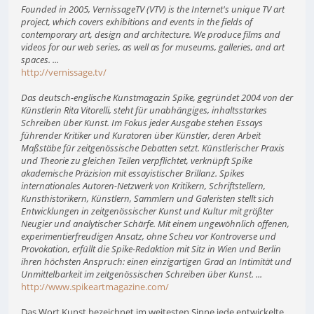
Founded in 2005, VernissageTV (VTV) is the Internet's unique TV art
project, which covers exhibitions and events in the fields of
contemporary art, design and architecture. We produce films and
videos for our web series, as well as for museums, galleries, and art
spaces. ...
http://vernissage.tv/
Das deutsch-englische Kunstmagazin Spike, gegründet 2004 von der
Künstlerin Rita Vitorelli, steht für unabhängiges, inhaltsstarkes
Schreiben über Kunst. Im Fokus jeder Ausgabe stehen Essays
führender Kritiker und Kuratoren über Künstler, deren Arbeit
Maßstäbe für zeitgenössische Debatten setzt. Künstlerischer Praxis
und Theorie zu gleichen Teilen verpflichtet, verknüpft Spike
akademische Präzision mit essayistischer Brillanz. Spikes
internationales Autoren-Netzwerk von Kritikern, Schriftstellern,
Kunsthistorikern, Künstlern, Sammlern und Galeristen stellt sich
Entwicklungen in zeitgenössischer Kunst und Kultur mit größter
Neugier und analytischer Schärfe. Mit einem ungewöhnlich offenen,
experimentierfreudigen Ansatz, ohne Scheu vor Kontroverse und
Provokation, erfüllt die Spike-Redaktion mit Sitz in Wien und Berlin
ihren höchsten Anspruch: einen einzigartigen Grad an Intimität und
Unmittelbarkeit im zeitgenössischen Schreiben über Kunst. ...
http://www.spikeartmagazine.com/
Das Wort Kunst bezeichnet im weitesten Sinne jede entwickelte