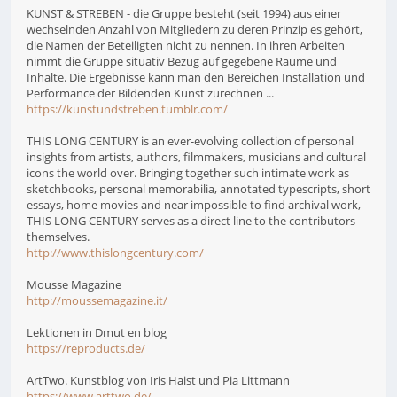
KUNST & STREBEN - die Gruppe besteht (seit 1994) aus einer
wechselnden Anzahl von Mitgliedern zu deren Prinzip es gehört,
die Namen der Beteiligten nicht zu nennen. In ihren Arbeiten
nimmt die Gruppe situativ Bezug auf gegebene Räume und
Inhalte. Die Ergebnisse kann man den Bereichen Installation und
Performance der Bildenden Kunst zurechnen ...
https://kunstundstreben.tumblr.com/
THIS LONG CENTURY is an ever-evolving collection of personal
insights from artists, authors, filmmakers, musicians and cultural
icons the world over. Bringing together such intimate work as
sketchbooks, personal memorabilia, annotated typescripts, short
essays, home movies and near impossible to find archival work,
THIS LONG CENTURY serves as a direct line to the contributors
themselves.
http://www.thislongcentury.com/
Mousse Magazine
http://moussemagazine.it/
Lektionen in Dmut en blog
https://reproducts.de/
ArtTwo. Kunstblog von Iris Haist und Pia Littmann
https://www.arttwo.de/