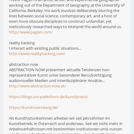
working out of the Department of Geography at the University of
California, Berkeley. His work involves deliberately blurring the
lines between social science, contemporary art, and a host of
even more obscure disciplines to construct unfamiliar, yet
meticulously researched ways to interpret the world around us.
http://www.paglen.com/
reality hacking
I interact with existing public situations...
http://www.realityhacking.com/
abstraction now
ABSTRACTION NOW präsentiert aktuelle Tendenzen non-
repräsentativer Kunst unter besonderer Berücksichtigung
audiovisueller Medien und interdisziplinärer Ansätze...
http://www.abstraction-now.at/
https://blogs.uni-paderborn.de/kunstpraxis/
https://kunstnuernberg.de/
Als Kunsthistorikerinnen arbeiten wir seit Jahrzehnten im
Kunstbetrieb, in Österreich und anderswo. Seit wir nicht mehr in
Arbeitsverhältnissen mit bestimmten Institutionen sind, nutzen