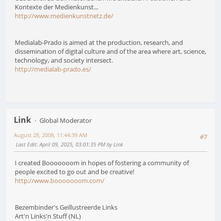
Kontexte der Medienkunst...
http://www.medienkunstnetz.de/
Medialab-Prado is aimed at the production, research, and
dissemination of digital culture and of the area where art, science,
technology, and society intersect.
http://medialab-prado.es/
Link
Global Moderator
August 28, 2008, 11:44:39 AM
#7
Last Edit
: April 09, 2025, 03:01:35 PM by Link
I created Booooooom in hopes of fostering a community of
people excited to go out and be creative!
http://www.booooooom.com/
Bezembinder's Geïllustreerde Links
Art'n Links'n Stuff (NL)