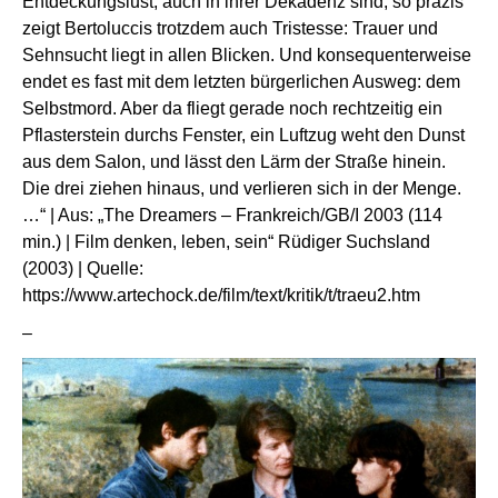
Entde­ckungs­lust, auch in ihrer Dekadenz sind, so präzis
zeigt Berto­luccis trotzdem auch Tristesse: Trauer und
Sehnsucht liegt in allen Blicken. Und konse­quen­ter­weise
endet es fast mit dem letzten bürger­li­chen Ausweg: dem
Selbst­mord. Aber da fliegt gerade noch recht­zeitig ein
Pflas­ter­stein durchs Fenster, ein Luftzug weht den Dunst
aus dem Salon, und lässt den Lärm der Straße hinein.
Die drei ziehen hinaus, und verlieren sich in der Menge.
…“ | Aus: „The Dreamers – Frankreich/GB/I 2003 (114
min.) | Film denken, leben, sein“ Rüdiger Suchsland
(2003) | Quelle:
https://www.artechock.de/film/text/kritik/t/traeu2.htm
–