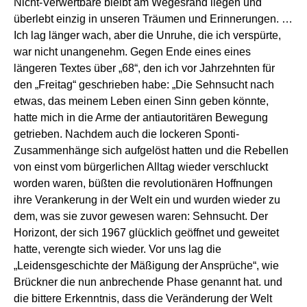
Nicht-Verwertbare bleibt am Wegesrand liegen und
überlebt einzig in unseren Träumen und Erinnerungen. …
Ich lag länger wach, aber die Unruhe, die ich verspürte,
war nicht unangenehm. Gegen Ende eines eines
längeren Textes über „68“, den ich vor Jahrzehnten für
den „Freitag“ geschrieben habe: „Die Sehnsucht nach
etwas, das meinem Leben einen Sinn geben könnte,
hatte mich in die Arme der antiautoritären Bewegung
getrieben. Nachdem auch die lockeren Sponti-
Zusammenhänge sich aufgelöst hatten und die Rebellen
von einst vom bürgerlichen Alltag wieder verschluckt
worden waren, büßten die revolutionären Hoffnungen
ihre Verankerung in der Welt ein und wurden wieder zu
dem, was sie zuvor gewesen waren: Sehnsucht. Der
Horizont, der sich 1967 glücklich geöffnet und geweitet
hatte, verengte sich wieder. Vor uns lag die
„Leidensgeschichte der Mäßigung der Ansprüche“, wie
Brückner die nun anbrechende Phase genannt hat. und
die bittere Erkenntnis, dass die Veränderung der Welt