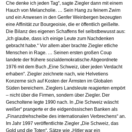
Che denke ich jeden Tag“, sagte Ziegler dann mit einem
Hauch von Melancholie. … Sein Hang zu feinem Zwirn
und ein Anwesen in den Genfer Weinbergen bezeugten
eine Affinität zur Bourgeoisie, die er öffentlich geißelte.
Die Bilanz des eigenen Schaffens fiel selbstbewusst aus:
„Ich glaube, dass ich einige Leute zum Nachdenken
gebracht habe.“ Vor allem aber brachte Ziegler etliche
Menschen in Rage. … Seinen ersten großen Coup
landete der frühere sozialdemokratische Abgeordnete
1976 mit dem Buch „Eine Schweiz, über jeden Verdacht
erhaben“. Ziegler zeichnete nach, wie Helvetiens
Konzerne sich auf Kosten der Ärmsten im Globalen
Süden bereichern. Zieglers Landsleute reagierten empört
– nicht über die Firmen, sondern über Ziegler. Der
Gescholtene legte 1990 nach. In „Die Schweiz wäscht
weißer“ prangerte er die eidgenössischen Banken als
„Finanzdrehscheibe des internationalen Verbrechens“ an.
Im Jahr 1997 veröffentlichte Ziegler „Die Schweiz, das
Gold und die Toten“. Sätze wie „Hitler war ein