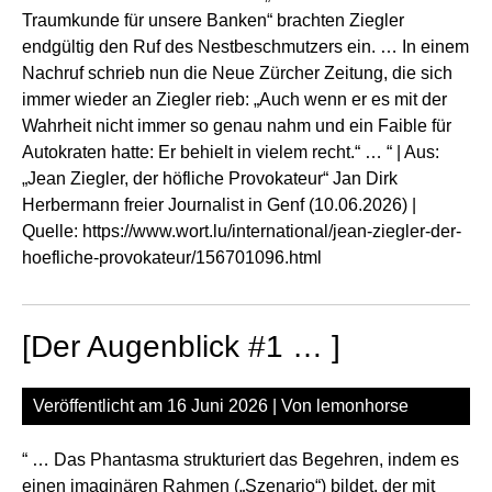
Traumkunde für unsere Banken“ brachten Ziegler
endgültig den Ruf des Nestbeschmutzers ein. … In einem
Nachruf schrieb nun die Neue Zürcher Zeitung, die sich
immer wieder an Ziegler rieb: „Auch wenn er es mit der
Wahrheit nicht immer so genau nahm und ein Faible für
Autokraten hatte: Er behielt in vielem recht.“ … “ | Aus:
„Jean Ziegler, der höfliche Provokateur“ Jan Dirk
Herbermann freier Journalist in Genf (10.06.2026) |
Quelle:
https://www.wort.lu/international/jean-ziegler-der-
hoefliche-provokateur/156701096.html
[Der Augenblick #1 … ]
Veröffentlicht am
16 Juni 2026
| Von
lemonhorse
“ … Das Phantasma strukturiert das Begehren, indem es
einen imaginären Rahmen („Szenario“) bildet, der mit