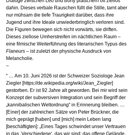
Dialoge zwischen Léo und Bony plätschern oft ziellos
dahin. Dieses verbale Rauschen füllt die Stille, tarnt aber
nur mühsam die tiefe Traurigkeit darüber, dass ihre
Jugend und ihre Ideale unwiederbringlich verloren sind.
Die Figuren bewegen sich nicht vorwärts, sie driften.
Dieses ziellose Umherstreifen im nächtlichen Raum –
eine filmische Weiterführung des literarischen Typus des
Flaneurs
– ist zuletzt der physische Ausdruck von
Melancholie.
–
“ … Am 10. Juni 2026 ist der Schweizer Soziologe Jean
Ziegler [
https://de.wikipedia.org/wiki/Jean_Ziegler
]
gestorben. Er ist 92 Jahre alt geworden. Bei mir wird sein
Konzept der subversiven Integration und sein Begriff der
„kannibalischen Weltordnung“ in Erinnerung bleiben. …
[Einer] der zahlreichen Sätze von Peter Brückner, die
mich geprägt [haben] und [mich] mein Leben lang
[beschäftigten]: „Eines Tages schwindet unser Vertrauen
in das ‚Verschiedene‘, das wir sind; das offene Gelände,