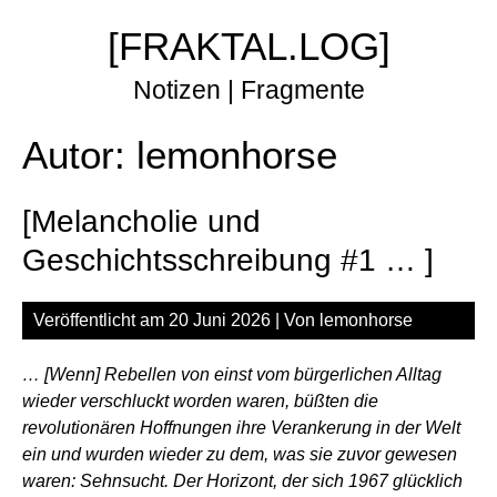
Zum
[FRAKTAL.LOG]
Inhalt
springen
Notizen | Fragmente
Autor:
lemonhorse
[Melancholie und
Geschichtsschreibung #1 … ]
Veröffentlicht am
20 Juni 2026
| Von
lemonhorse
… [Wenn] Rebellen von einst vom bürgerlichen Alltag
wieder verschluckt worden waren, büßten die
revolutionären Hoffnungen ihre Verankerung in der Welt
ein und wurden wieder zu dem, was sie zuvor gewesen
waren: Sehnsucht. Der Horizont, der sich 1967 glücklich