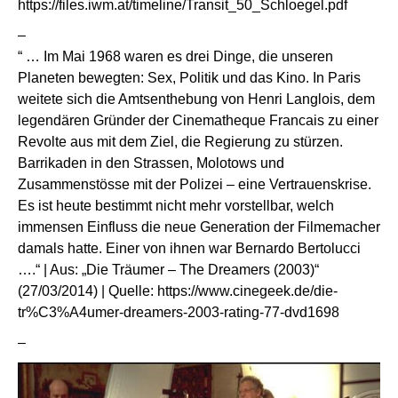
https://files.iwm.at/timeline/Transit_50_Schloegel.pdf
–
“ … Im Mai 1968 waren es drei Dinge, die unseren
Planeten bewegten: Sex, Politik und das Kino. In Paris
weitete sich die Amtsenthebung von Henri Langlois, dem
legendären Gründer der Cinematheque Francais zu einer
Revolte aus mit dem Ziel, die Regierung zu stürzen.
Barrikaden in den Strassen, Molotows und
Zusammenstösse mit der Polizei – eine Vertrauenskrise.
Es ist heute bestimmt nicht mehr vorstellbar, welch
immensen Einfluss die neue Generation der Filmemacher
damals hatte. Einer von ihnen war Bernardo Bertolucci
….“ | Aus: „Die Träumer – The Dreamers (2003)“
(27/03/2014) | Quelle:
https://www.cinegeek.de/die-
tr%C3%A4umer-dreamers-2003-rating-77-dvd1698
–