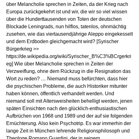
über Melancholie sprechen in Zeiten, da der Krieg nach
Europa zurückgekehrt ist und wir, die wir so viel wissen
über die Hunderttausenden von Toten der deutschen
Blockade Leningrads, nun hilflos, tatenlos, ohnmächtig
zusehen, wie das viertausendjährige Aleppo eingekesselt
und dem Erdboden gleichgemacht wird? [Syrischer
Bürgerkrieg >>
https://de.wikipedia.org/wiki/Syrischer_B%C3%BCrgerkri
eg
] Wie über Melancholie sprechen in Zeiten der
Verzweiflung, ohne dem Rückzug in die Resignation das
Wort zu reden? … Niemand muss befürchten, dass hier
die psychischen Probleme, die auch Historiker mitunter
haben können, öffentlich verhandelt werden. Und
niemand soll mit Altersweisheiten behelligt werden, jenen
späten Einsichten nach den glücklich-enthusiastischen
Aufbrüchen von 1968 und 1989 und der auf sie folgenden
Ernüchterung. Also kein Psychotrip. Es war immerhin der
lange Zeit in München lehrende Religionsphilosoph und
Theologe Romano Guardini, der in seinem