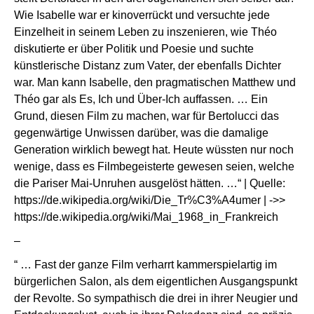
Wie Isabelle war er kinoverrückt und versuchte jede
Einzelheit in seinem Leben zu inszenieren, wie Théo
diskutierte er über Politik und Poesie und suchte
künstlerische Distanz zum Vater, der ebenfalls Dichter
war. Man kann Isabelle, den pragmatischen Matthew und
Théo gar als Es, Ich und Über-Ich auffassen. … Ein
Grund, diesen Film zu machen, war für Bertolucci das
gegenwärtige Unwissen darüber, was die damalige
Generation wirklich bewegt hat. Heute wüssten nur noch
wenige, dass es Filmbegeisterte gewesen seien, welche
die Pariser Mai-Unruhen ausgelöst hätten. …“ | Quelle:
https://de.wikipedia.org/wiki/Die_Tr%C3%A4umer
| ->>
https://de.wikipedia.org/wiki/Mai_1968_in_Frankreich
–
“ … Fast der ganze Film verharrt kammer­spiel­artig im
bürger­li­chen Salon, als dem eigent­li­chen Ausgangs­punkt
der Revolte. So sympa­thisch die drei in ihrer Neugier und