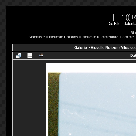
[ ..:: ((
..::::::: Die Bilderdate
Sta
Albenliste
Neueste Uploads
Neueste Kommentare
Am mei
Galerie
>
Visuelle Notizen (Alles od
Dat