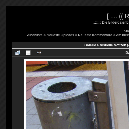
[ ..:: ((
..::::::: Die Bilderdate
Sta
Albenliste
Neueste Uploads
Neueste Kommentare
Am mei
Galerie
>
Visuelle Notizen (
Da