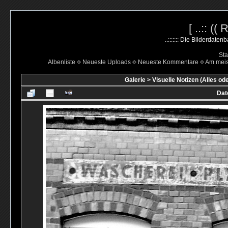
[ ..:: ((
..::::::: Die Bilderdate
Sta
Albenliste
Neueste Uploads
Neueste Kommentare
Am mei
Galerie
>
Visuelle Notizen (Alles od
Dat