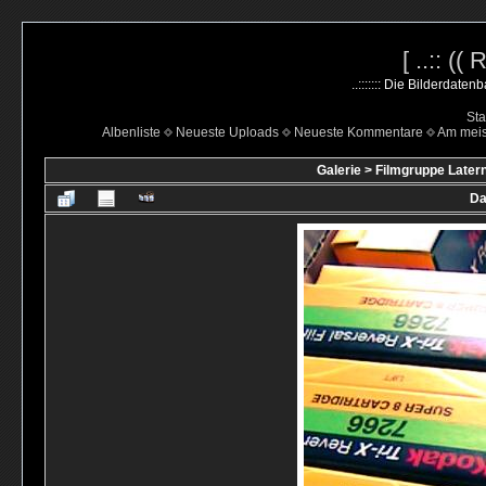
[ ..:: ((
..::::::: Die Bilderdate
Sta
Albenliste
Neueste Uploads
Neueste Kommentare
Am mei
Galerie
>
Filmgruppe Latern
Da