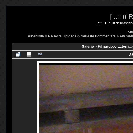
[ ..:: ((
..::::::: Die Bilderdate
Sta
Albenliste
Neueste Uploads
Neueste Kommentare
Am mei
Galerie
>
Filmgruppe Laterna,
Da