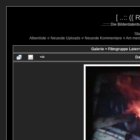
[ ..:: ((
..::::::: Die Bilderdate
Sta
Albenliste
Neueste Uploads
Neueste Kommentare
Am mei
Galerie
>
Filmgruppe Latern
Da