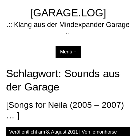
Zum
[GARAGE.LOG]
Inhalt
springen
.:: Klang aus der Mindexpander Garage
::.
Menü +
Schlagwort:
Sounds aus
der Garage
[Songs for Neila (2005 – 2007)
… ]
Veröffentlicht am
8. August 2011
| Von
lemonhorse