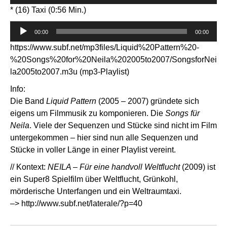
Player
* (16) Taxi (0:56 Min.)
Audio-
00:00
00:00
Player
https://www.subf.net/mp3files/Liquid%20Pattern%20-
%20Songs%20for%20Neila%202005to2007/SongsforNei
la2005to2007.m3u
(mp3-Playlist)
Info:
Die Band
Liquid Pattern
(2005 – 2007) gründete sich
eigens um Filmmusik zu komponieren. Die
Songs für
Neila
. Viele der Sequenzen und Stücke sind nicht im Film
untergekommen – hier sind nun alle Sequenzen und
Stücke in voller Länge in einer Playlist vereint.
// Kontext:
NEILA – Für eine handvoll Weltflucht
(2009) ist
ein Super8 Spielfilm über Weltflucht, Grünkohl,
mörderische Unterfangen und ein Weltraumtaxi.
–>
http://www.subf.net/laterale/?p=40