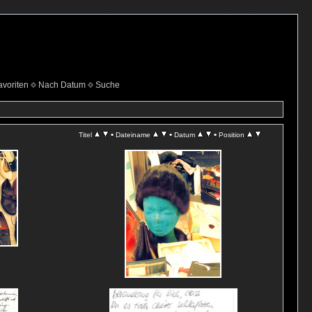
voriten
Nach Datum
Suche
•
•
•
Titel
Dateiname
Datum
Position