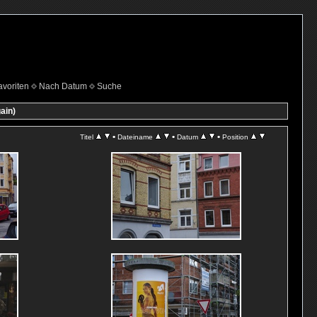
voriten
Nach Datum
Suche
ain)
•
•
•
Titel
Dateiname
Datum
Position