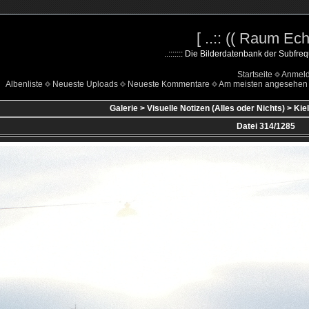
[ ..:: (( Raum Echo
..::::::: Die Bilderdatenbank der Subfreq
Startseite
Anmel
Albenliste
Neueste Uploads
Neueste Kommentare
Am meisten angesehen
Galerie
>
Visuelle Notizen (Alles oder Nichts)
>
Kiel
Datei 314/1285