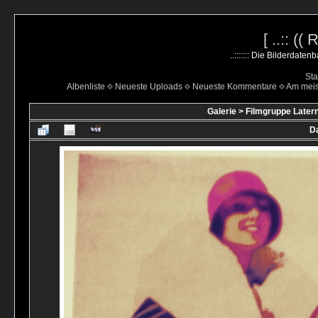
[ ..:: ((
..::::::: Die Bilderdate
Sta
Albenliste
Neueste Uploads
Neueste Kommentare
Am mei
Galerie
>
Filmgruppe Latern
Da