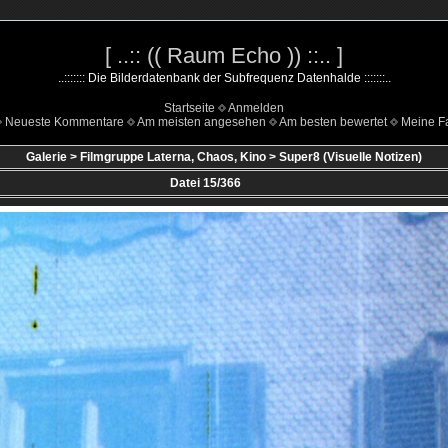
[ ..:: (( Raum Echo )) ::.. ]
..::::::: Die Bilderdatenbank der Subfrequenz Datenhalde :::::::..
Startseite
Anmelden
Neueste Kommentare
Am meisten angesehen
Am besten bewertet
Meine Fa
Galerie
>
Filmgruppe Laterna, Chaos, Kino
>
Super8 (Visuelle Notizen)
Datei 15/366