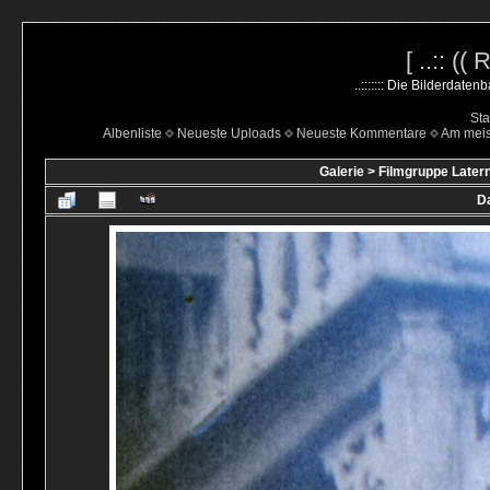
[ ..:: ((
..::::::: Die Bilderdate
Sta
Albenliste
Neueste Uploads
Neueste Kommentare
Am mei
Galerie
>
Filmgruppe Latern
Da