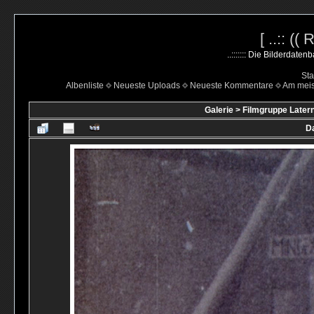
[ ..:: ((
..::::::: Die Bilderdate
Sta
Albenliste
Neueste Uploads
Neueste Kommentare
Am mei
Galerie
>
Filmgruppe Latern
Da