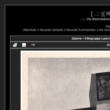
[ ..:: ((
..::::::: Die Bilderdate
Sta
Albenliste
Neueste Uploads
Neueste Kommentare
Am mei
Galerie
>
Filmgruppe Latern
Da