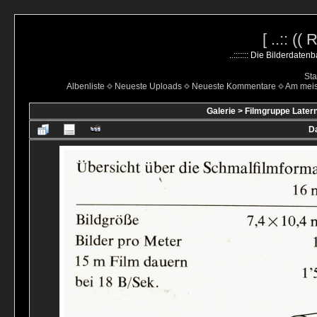
[ ..:: ((
..::::::: Die Bilderdate
Sta
Albenliste
Neueste Uploads
Neueste Kommentare
Am mei
Galerie
>
Filmgruppe Latern
Da