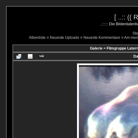
[ ..:: ((
..::::::: Die Bilderdate
Sta
Albenliste
Neueste Uploads
Neueste Kommentare
Am mei
Galerie
>
Filmgruppe Latern
Da