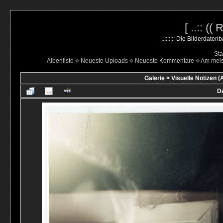
[ ..:: ((
..::::::: Die Bilderdate
Sta
Albenliste
Neueste Uploads
Neueste Kommentare
Am mei
Galerie
>
Visuelle Notizen (
Da