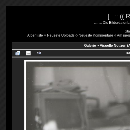
[ ..:: ((
..::::::: Die Bilderdate
Sta
Albenliste
Neueste Uploads
Neueste Kommentare
Am mei
Galerie
>
Visuelle Notizen (
Da