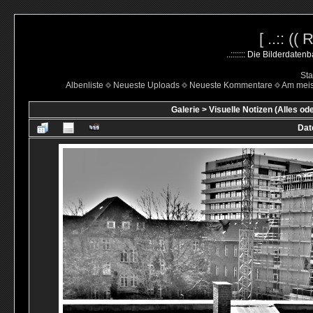
[ ..:: ((
..::::::: Die Bilderdate
Sta
Albenliste
Neueste Uploads
Neueste Kommentare
Am mei
Galerie
>
Visuelle Notizen (Alles od
Dat