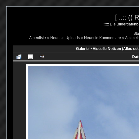
[ ..:: ((
..::::::: Die Bilderdate
Sta
Albenliste
Neueste Uploads
Neueste Kommentare
Am mei
Galerie
>
Visuelle Notizen (Alles od
Dat