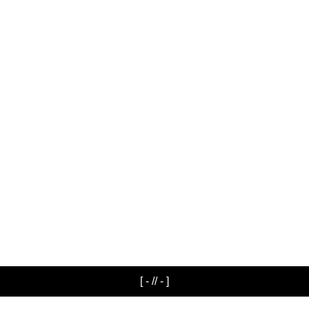
[ - // - ]