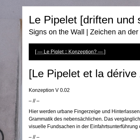
Zum
Inhalt
Le Pipelet [driften und 
springen
Signs on the Wall | Zeichen an de
[ — Le Piplet :: Konzeption? — ]
[Le Pipelet et la dérive
Konzeption V 0.02
– // –
Hier werden urbane Fingerzeige und Hinterlassen
Grammatik des nebensächlichen. Das vergängliche
visuelle Fundsachen in der Einfahrtsunterführung
– // –