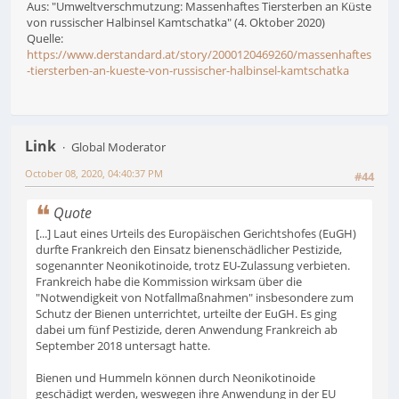
Aus: "Umweltverschmutzung: Massenhaftes Tiersterben an Küste
von russischer Halbinsel Kamtschatka" (4. Oktober 2020)
Quelle:
https://www.derstandard.at/story/2000120469260/massenhaftes
-tiersterben-an-kueste-von-russischer-halbinsel-kamtschatka
Link
Global Moderator
October 08, 2020, 04:40:37 PM
#44
Quote
[...] Laut eines Urteils des Europäischen Gerichtshofes (EuGH)
durfte Frankreich den Einsatz bienenschädlicher Pestizide,
sogenannter Neonikotinoide, trotz EU-Zulassung verbieten.
Frankreich habe die Kommission wirksam über die
"Notwendigkeit von Notfallmaßnahmen" insbesondere zum
Schutz der Bienen unterrichtet, urteilte der EuGH. Es ging
dabei um fünf Pestizide, deren Anwendung Frankreich ab
September 2018 untersagt hatte.
Bienen und Hummeln können durch Neonikotinoide
geschädigt werden, weswegen ihre Anwendung in der EU