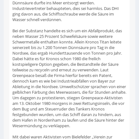
Dünnsäure durfte ins Meer entsorgt werden.
Industrievertreter behaupteten, dies sei harmlos. Das DHI
ging davon aus, die Schiffsschraube werde die Säure im
Wasser schnell verdünnen.
Bei der Substanz handelte es sich um ein Abfallprodukt, das
neben Wasser 25 Prozent Schwefelsäure sowie weitere
Schwermetalle enthalten konnte. Allein Kronos Titan leitete
seinerzeit bis zu 1.200 Tonnen Dünnsäure pro Tag in die
Nordsee, das ergab Hunderttausende von Tonnen pro Jahr.
Dabei hätte es für Kronos schon 1980 die freilich
kostspieligere Option gegeben, die Bestandteile der Säure
teilweise zu recyceln und erneut zu verwenden. Laut
Greenpeace besaß die Firma hierfür bereits ein Patent,
dennoch kam es wie bei Industrieabfällen von Bayer zur
Ableitung in die Nordsee. Umweltschützer sprachen von einer
gelblichen Färbung des Meerwassers, die für Stunden anhalte.
Um dagegen zu protestieren, stiegen Greenpeace-Aktivisten
am 13. Oktober 1980 morgens in zwei Rettungsinseln, die vor
dem Bug und am Steuerruder des Tankers Kronos
festgebunden wurden, um das Schiff daran zu hindern, aus
dem Hafen in Nordenham zu laufen und die Säure hinter der
Wesermündung zu verklappen.
Mit dabei waren Aktivisten vom Bielefelder ,,Verein zur