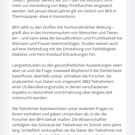
,,Reach" gelistet. Bereits seit 2011 darf die Substanz nicht
mehr zur Herstellung von Baby-Trinkflaschen eingesetzt
werden. Seit Januar dieses Jahres gilt ein Verbot von BPA in
Thermopapier, etwa in Kassenbons.
BPA zählt zu den Stoffen mit hormonähnlicher Wirkung –
greift also in das Hormonsystem von Menschen und Tieren
ein – und kann etwa die Sexualfunktion und Fruchtbarkeit bei
Männern und Frauen beeinträchtigen. Studien weisen auch
auf eine Verbindung mit der Entstehung von Fettleibigkeit,
Diabetes und Herz-Kreislauf-Erkrankungen hin.
Langzeitstudien zu den gesundheitlichen Auswirkungen seien
aber rar und die Frage, inwieweit Bisphenol A die Sterblichkeit
beeinflusst, ebenfalls unklar, schreiben die Forscher. Sie
analysierten nun Daten von insgesamt 3883 Teilnehmern
einer US-Bevölkerungsstudie, in denen verschiedenen
Aspekte zu Gesundheit und Ernährung über längere Zeit
untersucht wurden.
Die Teilnehmer beantworteten unter anderem Fragen zu
ihrem Verhalten und gaben Urinproben ab, in der die
Forscher den BPA-Gehalt maßen. Die Wissenschaftler
verfolgten das Schicksal der Teilnehmer im Schnitt zehn Jahre
lang. Schließlich verknüpften sie die Daten der Teilnehmer mit