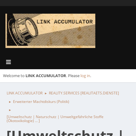
Welcome to
LINK ACCUMULATOR
. Please
log in
.
LINK ACCUMULATOR
REALITY.SERVICES [REALITAETS.DIENSTE]
►
Erweiterter Machtdiskurs (Politik)
►
►
[Umweltschutz | Naturschutz | Umweltgefährliche Stoffe
(Ökotoxikologie) ... ]
[Umweltschutz |