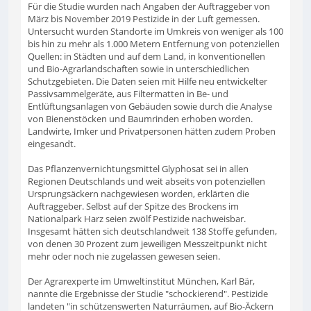
Für die Studie wurden nach Angaben der Auftraggeber von
März bis November 2019 Pestizide in der Luft gemessen.
Untersucht wurden Standorte im Umkreis von weniger als 100
bis hin zu mehr als 1.000 Metern Entfernung von potenziellen
Quellen: in Städten und auf dem Land, in konventionellen
und Bio-Agrarlandschaften sowie in unterschiedlichen
Schutzgebieten. Die Daten seien mit Hilfe neu entwickelter
Passivsammelgeräte, aus Filtermatten in Be- und
Entlüftungsanlagen von Gebäuden sowie durch die Analyse
von Bienenstöcken und Baumrinden erhoben worden.
Landwirte, Imker und Privatpersonen hätten zudem Proben
eingesandt.
Das Pflanzenvernichtungsmittel Glyphosat sei in allen
Regionen Deutschlands und weit abseits von potenziellen
Ursprungsäckern nachgewiesen worden, erklärten die
Auftraggeber. Selbst auf der Spitze des Brockens im
Nationalpark Harz seien zwölf Pestizide nachweisbar.
Insgesamt hätten sich deutschlandweit 138 Stoffe gefunden,
von denen 30 Prozent zum jeweiligen Messzeitpunkt nicht
mehr oder noch nie zugelassen gewesen seien.
Der Agrarexperte im Umweltinstitut München, Karl Bär,
nannte die Ergebnisse der Studie "schockierend". Pestizide
landeten "in schützenswerten Naturräumen, auf Bio-Äckern