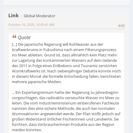
Link
Global Moderator
October 16, 2020, 10:45:41 AM
#46
Quote
[...] Die japanische Regierung will Kühlwasser aus der
Kraftwerkruine in Fukushima nach einem Filterungsprozess
ins Meer ableiten. Grund ist, dass allmählich kein Platz mehr
zur Lagerung des kontaminierten Wassers auf dem Gelände
des 2011 in Folge eines Erdbebens und Tsunamis zerstörten
Atomkraftwerks ist. Nach siebenjähriger Debatte könnte noch
in diesem Monat die formelle Entscheidung fallen, berichteten
mehrere japanische Medien.
... Ein Expertengremium hatte der Regierung zu Jahresbeginn
vorgeschlagen, das radioaktiv verseuchte Wasser ins Meer zu
leiten. Die vom Industrieministerium einberufenen Fachleute
nannten dies eine sichere Methode, die auch bei normalen
Atomreaktoren angewendet werde. Der Plan stößt jedoch auf
großen Widerstand örtlicher Fischerinnen und Landwirte. Sie
fürchten, dass Verbraucherinnen Produkte aus der Region
meiden könnten.