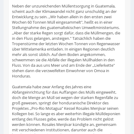
Neben der unzureichenden Müllentsorgung in Guatemala,
scheint auch der Klimawandel nicht ganz unschuldig an der
Entwicklung zu sein. ,,Wir haben allein in den ersten zwei
Wochen 60 Tonnen Müll eingesammelt", heißt es in einer
Stellungnahme des guatemaltekischen Umweltministeriums.
,,Aber der starke Regen sorgt dafür, dass die Müllmengen, die
in den Fluss gelangen, ansteigen." Tatsächlich haben die
Tropenstürme der letzten Wochen Tonnen von Regenwasser
über Mittelamerika entladen. In einigen Regionen deutlich
mehr als sonst üblich. Auf dem Boden angekommen,
schwemmen sie die Abfälle der illegalen Müllhalden in den
Fluss. Von da aus uns Meer und am Ende der ,,Lieferkette"
stehen dann die verzweifelten Einwohner von Omoa in
Honduras.
Guatemala habe zwar Anfang des Jahres eine
Abfangeinrichtung für das Auffangen des Mülls eingeweiht,
doch die Menge an Müll sei wegen der starken Regenfälle zu
groß gewesen, springt der honduranische Direktor des
Projektes ,,Pro-Rio Motagua" Kessel Rosales Menjivar seinen
Kollegen bei. So lange es aber weiterhin illegale Mülldeponien
entlang des Flusses gebe, werde das Problem nicht gelöst
werden können. Rosales Menjívar kündigte an, gemeinsam
mit verschiedenen Institutionen, darunter auch die