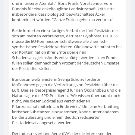
und in unserer Atemluft". Boris Frank, Vorsitzender vom
Bündnis für eine enkeltaugliche Landwirtschaft, kritisierte
insbesondere, dass biologisch bewirtschaftete Äcker
kontaminiert würden. "Ganze Ernten gehen so verloren."
Beide forderten ein sofortiges Verbot der fünf Pestizide, die
sich am meisten verbreiteten, darunter Glyphosat. Bis 2035
müsse die EU-Kommission schrittweise alle chemisch-
synthetischen Pestizide verbieten. Ökolandwirte müssten bei
der Kontamination ihrer Ernte über einen
Schadensausgleichsfonds entschädigt werden – den Fonds
füllen sollen demnach zehn Prozent der deutschen Umsätze
der Pestizidhersteller.
Bundesumweltministerin Svenja Schulze forderte
Maßnahmen gegen die Verbreitung von Pestiziden über die
Luft. Dies sei besorgniserregend für den Ökolandbau und die
Natur, sagte die SPD-Politikerin. "Wir wissen überhaupt noch
nicht, wie dieser Cocktail aus verschiedenen
Pflanzenschutzmitteln am Ende wirkt." Um eine Verbreitung
kritischer Substanzen einzudämmen, könne unter anderem
bei der Zulassung und einem deutlich reduzierten
Pestizideinsatz angesetzt werden.
Der Industrieverband Agrar (IVA), der die Interessen der