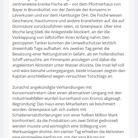
zentnerweise kranke Fische ab – vor dem Pförtnerhaus von
Bayer in Brunsbüttel, vor der Zentrale des Konzerns in
Leverkusen und vor dem Hamburger DHI. Die Fische wiesen
Geschwüre, Hauttumore und andere Krankheiten auf, die auf
Dünnsäure zurückzuführen seien, so Greenpeace. Über eine
Woche lang blieb die Anlegestelle blockiert, an der die
Verklappung von Giftstoffen ihren Anfang nahm. Den
gestoppten Tanker konnten die Umweltschützer letztlich
dreieinhalb Tage aufhalten. Am zweiten Tag geriet die
Besatzung einer Rettungsinsel in Gefahr, als ein holländisches
Schiff versuchte, am Firmenpier anzulegen und dabei die
angeleinten Aktivisten unter Wasser drückte. Die Insel lief voll
und wäre beinahe untergegangen, beide Insassen zeigten den
Kapitän anschließend wegen versuchten Totschlags an.
Zunächst angekündigte Verhandlungen mit
Konzernvertretern über einen alternativen Umgang mit den
Industrieabfällen wurden kurzerhand von Kronos abgesagt.
Begründung: Das Haus eines Mitarbeiters sei beschmiert
worden. Greenpeace sah sich zudem mit
Schadenersatzforderungen von einer halben Million Mark
konfrontiert, da die Produktion um zwei Drittel gedrosselt
werden musste und womöglich eine Stilllegung von
Werksanlagen drohte. Am vierten Tag erhielten die Aktivisten
eine einstweilige Verfügung, mit der eine Räumung