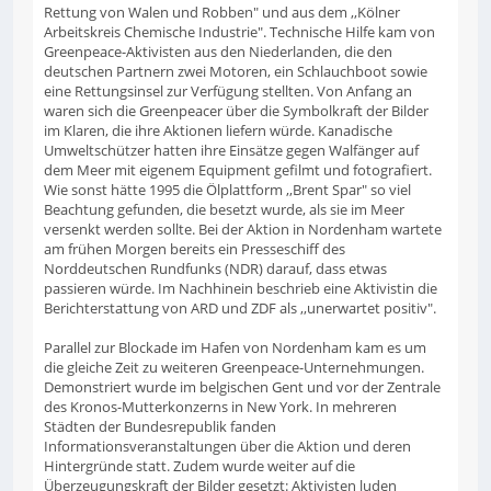
Rettung von Walen und Robben" und aus dem ,,Kölner
Arbeitskreis Chemische Industrie". Technische Hilfe kam von
Greenpeace-Aktivisten aus den Niederlanden, die den
deutschen Partnern zwei Motoren, ein Schlauchboot sowie
eine Rettungsinsel zur Verfügung stellten. Von Anfang an
waren sich die Greenpeacer über die Symbolkraft der Bilder
im Klaren, die ihre Aktionen liefern würde. Kanadische
Umweltschützer hatten ihre Einsätze gegen Walfänger auf
dem Meer mit eigenem Equipment gefilmt und fotografiert.
Wie sonst hätte 1995 die Ölplattform ,,Brent Spar" so viel
Beachtung gefunden, die besetzt wurde, als sie im Meer
versenkt werden sollte. Bei der Aktion in Nordenham wartete
am frühen Morgen bereits ein Presseschiff des
Norddeutschen Rundfunks (NDR) darauf, dass etwas
passieren würde. Im Nachhinein beschrieb eine Aktivistin die
Berichterstattung von ARD und ZDF als ,,unerwartet positiv".
Parallel zur Blockade im Hafen von Nordenham kam es um
die gleiche Zeit zu weiteren Greenpeace-Unternehmungen.
Demonstriert wurde im belgischen Gent und vor der Zentrale
des Kronos-Mutterkonzerns in New York. In mehreren
Städten der Bundesrepublik fanden
Informationsveranstaltungen über die Aktion und deren
Hintergründe statt. Zudem wurde weiter auf die
Überzeugungskraft der Bilder gesetzt: Aktivisten luden