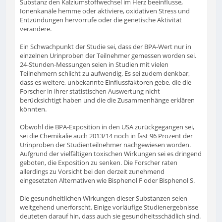
Substanz den Kalziumstoffwechsel im Herz beeinflusse,
Ionenkanäle hemme oder aktiviere, oxidativen Stress und
Entzündungen hervorrufe oder die genetische Aktivität
verändere.
Ein Schwachpunkt der Studie sei, dass der BPA-Wert nur in
einzelnen Urinproben der Teilnehmer gemessen worden sei.
24-Stunden-Messungen seien in Studien mit vielen
Teilnehmern schlicht zu aufwendig. Es sei zudem denkbar,
dass es weitere, unbekannte Einflussfaktoren gebe, die die
Forscher in ihrer statistischen Auswertung nicht
berücksichtigt haben und die die Zusammenhänge erklären
könnten.
Obwohl die BPA-Exposition in den USA zurückgegangen sei,
sei die Chemikalie auch 2013/14 noch in fast 96 Prozent der
Urinproben der Studienteilnehmer nachgewiesen worden.
Aufgrund der vielfältigen toxischen Wirkungen sei es dringend
geboten, die Exposition zu senken. Die Forscher raten
allerdings zu Vorsicht bei den derzeit zunehmend
eingesetzten Alternativen wie Bisphenol F oder Bisphenol S.
Die gesundheitlichen Wirkungen dieser Substanzen seien
weitgehend unerforscht. Einige vorläufige Studienergebnisse
deuteten darauf hin, dass auch sie gesundheitsschädlich sind.