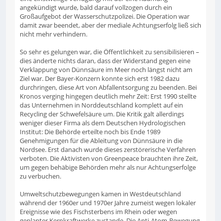
angekündigt wurde, bald darauf vollzogen durch ein
Großaufgebot der Wasserschutzpolizei. Die Operation war
damit zwar beendet, aber der mediale Achtungserfolg ließ sich
nicht mehr verhindern.
So sehr es gelungen war, die Öffentlichkeit zu sensibilisieren –
dies änderte nichts daran, dass der Widerstand gegen eine
Verklappung von Dünnsäure im Meer noch längst nicht am
Ziel war. Der Bayer-Konzern konnte sich erst 1982 dazu
durchringen, diese Art von Abfallentsorgung zu beenden. Bei
Kronos verging hingegen deutlich mehr Zeit: Erst 1990 stellte
das Unternehmen in Norddeutschland komplett auf ein
Recycling der Schwefelsäure um. Die Kritik galt allerdings
weniger dieser Firma als dem Deutschen Hydrologischen
Institut: Die Behörde erteilte noch bis Ende 1989
Genehmigungen für die Ableitung von Dünnsäure in die
Nordsee. Erst danach wurde dieses zerstörerische Verfahren
verboten. Die Aktivisten von Greenpeace brauchten ihre Zeit,
um gegen behäbige Behörden mehr als nur Achtungserfolge
zu verbuchen.
Umweltschutzbewegungen kamen in Westdeutschland
während der 1960er und 1970er Jahre zumeist wegen lokaler
Ereignisse wie des Fischsterbens im Rhein oder wegen
geplanter Kernkraftwerke zustande. Die Anti-Atom-Bewegung