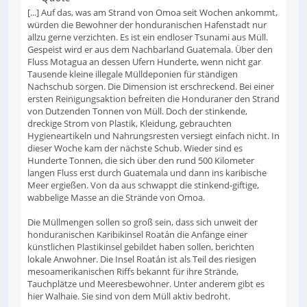
[...] Auf das, was am Strand von Omoa seit Wochen ankommt,
würden die Bewohner der honduranischen Hafenstadt nur
allzu gerne verzichten. Es ist ein endloser Tsunami aus Müll.
Gespeist wird er aus dem Nachbarland Guatemala. Über den
Fluss Motagua an dessen Ufern Hunderte, wenn nicht gar
Tausende kleine illegale Mülldeponien für ständigen
Nachschub sorgen. Die Dimension ist erschreckend. Bei einer
ersten Reinigungsaktion befreiten die Honduraner den Strand
von Dutzenden Tonnen von Müll. Doch der stinkende,
dreckige Strom von Plastik, Kleidung, gebrauchten
Hygieneartikeln und Nahrungsresten versiegt einfach nicht. In
dieser Woche kam der nächste Schub. Wieder sind es
Hunderte Tonnen, die sich über den rund 500 Kilometer
langen Fluss erst durch Guatemala und dann ins karibische
Meer ergießen. Von da aus schwappt die stinkend-giftige,
wabbelige Masse an die Strände von Omoa.
Die Müllmengen sollen so groß sein, dass sich unweit der
honduranischen Karibikinsel Roatán die Anfänge einer
künstlichen Plastikinsel gebildet haben sollen, berichten
lokale Anwohner. Die Insel Roatán ist als Teil des riesigen
mesoamerikanischen Riffs bekannt für ihre Strände,
Tauchplätze und Meeresbewohner. Unter anderem gibt es
hier Walhaie. Sie sind von dem Müll aktiv bedroht.