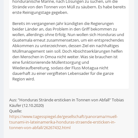
honduranische Marine, nach Lösungen zu suchen, um die
Strände von den Tonnen von Müll zu säubern. Es habe bereits
erste Reinigungstage gegeben.
Bereits im vergangenen Jahr kündigten die Regierungen
beider Länder an, das Problem in den Griff bekommen zu
wollen, allerdings ohne Erfolg. Nun wollen sich Honduras und
Guatemala erneut zusammensetzen, um ein entsprechendes
Abkommen zu unterzeichnen, dessen Ziel ein nachhaltiges
Müllmanagement sein soll. Doch Absichtserklärungen helfen
den Menschen in Omoa nicht weiter. Was sie brauchen ist
eine funktionierende Müllentsorgung und
Wiederaufbereitung, sodass der Fluss Motagua nicht
dauerhaft zu einer vergifteten Lebensader für die ganze
Region wird.
Aus: "Honduras Strände ersticken in Tonnen von Abfall" Tobias
Käufer (12.10.2020)
Quelle:
https://www.tagesspiegel.de/gesellschaft/panorama/muell-
tsunami-in-lateinamerika-honduras-straende-ersticken-in-
tonnen-von-abfall/26267432.html