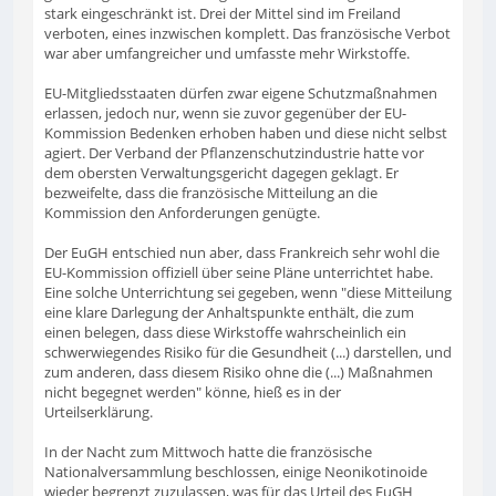
stark eingeschränkt ist. Drei der Mittel sind im Freiland
verboten, eines inzwischen komplett. Das französische Verbot
war aber umfangreicher und umfasste mehr Wirkstoffe.
EU-Mitgliedsstaaten dürfen zwar eigene Schutzmaßnahmen
erlassen, jedoch nur, wenn sie zuvor gegenüber der EU-
Kommission Bedenken erhoben haben und diese nicht selbst
agiert. Der Verband der Pflanzenschutzindustrie hatte vor
dem obersten Verwaltungsgericht dagegen geklagt. Er
bezweifelte, dass die französische Mitteilung an die
Kommission den Anforderungen genügte.
Der EuGH entschied nun aber, dass Frankreich sehr wohl die
EU-Kommission offiziell über seine Pläne unterrichtet habe.
Eine solche Unterrichtung sei gegeben, wenn "diese Mitteilung
eine klare Darlegung der Anhaltspunkte enthält, die zum
einen belegen, dass diese Wirkstoffe wahrscheinlich ein
schwerwiegendes Risiko für die Gesundheit (...) darstellen, und
zum anderen, dass diesem Risiko ohne die (...) Maßnahmen
nicht begegnet werden" könne, hieß es in der
Urteilserklärung.
In der Nacht zum Mittwoch hatte die französische
Nationalversammlung beschlossen, einige Neonikotinoide
wieder begrenzt zuzulassen, was für das Urteil des EuGH