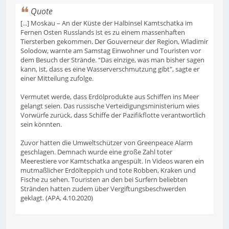
Quote
[...] Moskau – An der Küste der Halbinsel Kamtschatka im
Fernen Osten Russlands ist es zu einem massenhaften
Tiersterben gekommen. Der Gouverneur der Region, Wladimir
Solodow, warnte am Samstag Einwohner und Touristen vor
dem Besuch der Strände. "Das einzige, was man bisher sagen
kann, ist, dass es eine Wasserverschmutzung gibt", sagte er
einer Mitteilung zufolge.
Vermutet werde, dass Erdölprodukte aus Schiffen ins Meer
gelangt seien. Das russische Verteidigungsministerium wies
Vorwürfe zurück, dass Schiffe der Pazifikflotte verantwortlich
sein könnten.
Zuvor hatten die Umweltschützer von Greenpeace Alarm
geschlagen. Demnach wurde eine große Zahl toter
Meerestiere vor Kamtschatka angespült. In Videos waren ein
mutmaßlicher Erdölteppich und tote Robben, Kraken und
Fische zu sehen. Touristen an den bei Surfern beliebten
Stränden hatten zudem über Vergiftungsbeschwerden
geklagt. (APA, 4.10.2020)