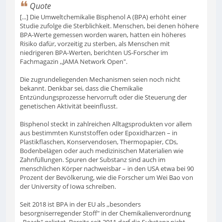
Quote
[...] Die Umweltchemikalie Bisphenol A (BPA) erhöht einer
Studie zufolge die Sterblichkeit. Menschen, bei denen höhere
BPA-Werte gemessen worden waren, hatten ein höheres
Risiko dafür, vorzeitig zu sterben, als Menschen mit
niedrigeren BPA-Werten, berichten US-Forscher im
Fachmagazin ,,JAMA Network Open".
Die zugrundeliegenden Mechanismen seien noch nicht
bekannt. Denkbar sei, dass die Chemikalie
Entzündungsprozesse hervorruft oder die Steuerung der
genetischen Aktivität beeinflusst.
Bisphenol steckt in zahlreichen Alltagsprodukten vor allem
aus bestimmten Kunststoffen oder Epoxidharzen – in
Plastikflaschen, Konservendosen, Thermopapier, CDs,
Bodenbelägen oder auch medizinischen Materialien wie
Zahnfüllungen. Spuren der Substanz sind auch im
menschlichen Körper nachweisbar – in den USA etwa bei 90
Prozent der Bevölkerung, wie die Forscher um Wei Bao von
der University of Iowa schreiben.
Seit 2018 ist BPA in der EU als ,,besonders
besorgniserregender Stoff" in der Chemikalienverordnung