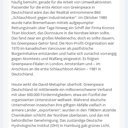
häufig bemüht, gerade für die Arbeit von Umweltaktivisten.
Passender für die erste Aktion von Greenpeace in
Deutschland wäre das der Realität entnommene Bild
,,Schlauchboot gegen Industrietanker". Im Oktober 1980
wurde nahe Bremerhaven mittels aufgepumpter
Rettungsinseln über Tage hinweg ein Schiff der Firma Kronos
Titan blockiert, das Dünnsäure in die Nordsee leiten sollte.
Das fand zwar ein großes Medienecho, doch es sollte dauern,
bis Greenpeace Gehör fand. Die Non-Profit-Organisation war
1970 im kanadischen Vancouver als pazifistische
Bürgerinitiative entstanden und hatte sich zunächst vorrangig
gegen Atomtests und Walfang eingesetzt. Es folgten
Greenpeace-Filialen in London, Amsterdam und – im
Anschluss an die erste Schlauchboot-Aktion – 1981 in
Deutschland.
Heute wirkt die David-Metapher überholt: Greenpeace
Deutschland ist mittlerweile ein millionenschwerer Verband
mit über 600.000 Fördermitgliedern, etwa ein Fünftel der
organisierten Unterstützer weltweit. Während deutsche
Unternehmen inzwischen ihre giftigen Abfälle vielfach in
ärmere Länder ,,exportieren", wurden in den 1980ern ätzende
Chemikalien schlicht der Nordsee überlassen, und das mit
behördlicher Genehmigung. Das zuständige Deutsche
Hydrologische Institut (DHI) in Hamburg gab grünes Licht,