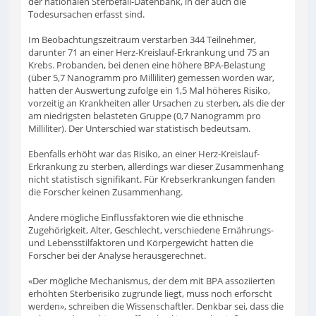
der nationalen Sterbefall-Datenbank, in der auch die
Todesursachen erfasst sind.
Im Beobachtungszeitraum verstarben 344 Teilnehmer,
darunter 71 an einer Herz-Kreislauf-Erkrankung und 75 an
Krebs. Probanden, bei denen eine höhere BPA-Belastung
(über 5,7 Nanogramm pro Milliliter) gemessen worden war,
hatten der Auswertung zufolge ein 1,5 Mal höheres Risiko,
vorzeitig an Krankheiten aller Ursachen zu sterben, als die der
am niedrigsten belasteten Gruppe (0,7 Nanogramm pro
Milliliter). Der Unterschied war statistisch bedeutsam.
Ebenfalls erhöht war das Risiko, an einer Herz-Kreislauf-
Erkrankung zu sterben, allerdings war dieser Zusammenhang
nicht statistisch signifikant. Für Krebserkrankungen fanden
die Forscher keinen Zusammenhang.
Andere mögliche Einflussfaktoren wie die ethnische
Zugehörigkeit, Alter, Geschlecht, verschiedene Ernährungs-
und Lebensstilfaktoren und Körpergewicht hatten die
Forscher bei der Analyse herausgerechnet.
«Der mögliche Mechanismus, der dem mit BPA assoziierten
erhöhten Sterberisiko zugrunde liegt, muss noch erforscht
werden», schreiben die Wissenschaftler. Denkbar sei, dass die