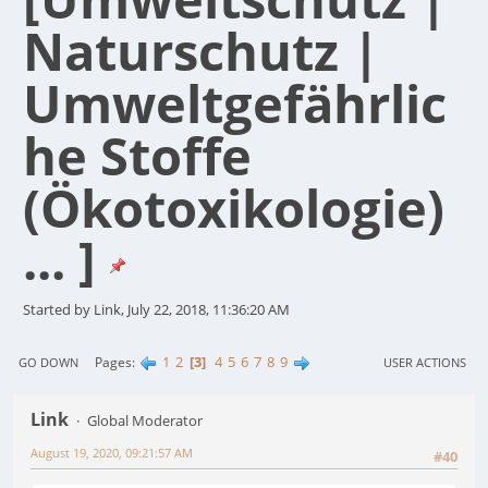
Naturschutz |
Umweltgefährlic
he Stoffe
(Ökotoxikologie)
... ]
Started by Link, July 22, 2018, 11:36:20 AM
1
2
3
4
5
6
7
8
9
Pages
GO DOWN
USER ACTIONS
Link
Global Moderator
August 19, 2020, 09:21:57 AM
#40