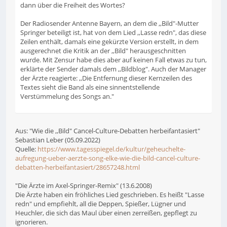
dann über die Freiheit des Wortes?
Der Radiosender Antenne Bayern, an dem die ,,Bild"-Mutter
Springer beteiligt ist, hat von dem Lied ,,Lasse redn", das diese
Zeilen enthält, damals eine gekürzte Version erstellt, in dem
ausgerechnet die Kritik an der ,,Bild" herausgeschnitten
wurde. Mit Zensur habe dies aber auf keinen Fall etwas zu tun,
erklärte der Sender damals dem ,,Bildblog". Auch der Manager
der Ärzte reagierte: ,,Die Entfernung dieser Kernzeilen des
Textes sieht die Band als eine sinnentstellende
Verstümmelung des Songs an."
Aus: "Wie die ,,Bild" Cancel-Culture-Debatten herbeifantasiert"
Sebastian Leber (05.09.2022)
Quelle:
https://www.tagesspiegel.de/kultur/geheuchelte-
aufregung-ueber-aerzte-song-elke-wie-die-bild-cancel-culture-
debatten-herbeifantasiert/28657248.html
"Die Ärzte im Axel-Springer-Remix" (13.6.2008)
Die Ärzte haben ein fröhliches Lied geschrieben. Es heißt "Lasse
redn" und empfiehlt, all die Deppen, Spießer, Lügner und
Heuchler, die sich das Maul über einen zerreißen, gepflegt zu
ignorieren.