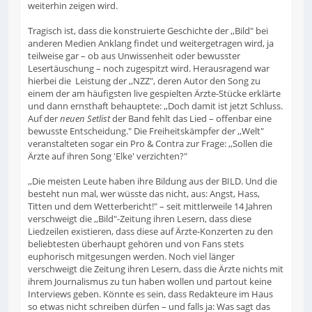
weiterhin zeigen wird.
Tragisch ist, dass die konstruierte Geschichte der ,,Bild" bei
anderen Medien Anklang findet und weitergetragen wird, ja
teilweise gar – ob aus Unwissenheit oder bewusster
Lesertäuschung – noch zugespitzt wird. Herausragend war
hierbei die Leistung der ,,NZZ", deren Autor den Song zu
einem der am häufigsten live gespielten Ärzte-Stücke erklärte
und dann ernsthaft behauptete: ,,Doch damit ist jetzt Schluss.
Auf der
neuen Setlist
der Band fehlt das Lied – offenbar eine
bewusste Entscheidung." Die Freiheitskämpfer der ,,Welt"
veranstalteten sogar ein Pro & Contra zur Frage: ,,Sollen die
Ärzte auf ihren Song 'Elke' verzichten?"
,,Die meisten Leute haben ihre Bildung aus der BILD. Und die
besteht nun mal, wer wüsste das nicht, aus: Angst, Hass,
Titten und dem Wetterbericht!" – seit mittlerweile 14 Jahren
verschweigt die ,,Bild"-Zeitung ihren Lesern, dass diese
Liedzeilen existieren, dass diese auf Ärzte-Konzerten zu den
beliebtesten überhaupt gehören und von Fans stets
euphorisch mitgesungen werden. Noch viel länger
verschweigt die Zeitung ihren Lesern, dass die Ärzte nichts mit
ihrem Journalismus zu tun haben wollen und partout keine
Interviews geben. Könnte es sein, dass Redakteure im Haus
so etwas nicht schreiben dürfen – und falls ja: Was sagt das