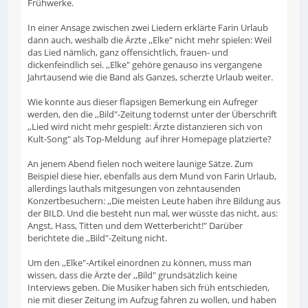
Frühwerke.
In einer Ansage zwischen zwei Liedern erklärte Farin Urlaub
dann auch, weshalb die Ärzte ,,Elke" nicht mehr spielen: Weil
das Lied nämlich, ganz offensichtlich, frauen- und
dickenfeindlich sei. ,,Elke" gehöre genauso ins vergangene
Jahrtausend wie die Band als Ganzes, scherzte Urlaub weiter.
Wie konnte aus dieser flapsigen Bemerkung ein Aufreger
werden, den die ,,Bild"-Zeitung todernst unter der Überschrift
,,Lied wird nicht mehr gespielt: Ärzte distanzieren sich von
Kult-Song" als Top-Meldung auf ihrer Homepage platzierte?
An jenem Abend fielen noch weitere launige Sätze. Zum
Beispiel diese hier, ebenfalls aus dem Mund von Farin Urlaub,
allerdings lauthals mitgesungen von zehntausenden
Konzertbesuchern: ,,Die meisten Leute haben ihre Bildung aus
der BILD. Und die besteht nun mal, wer wüsste das nicht, aus:
Angst, Hass, Titten und dem Wetterbericht!" Darüber
berichtete die ,,Bild"-Zeitung nicht.
Um den ,,Elke"-Artikel einordnen zu können, muss man
wissen, dass die Ärzte der ,,Bild" grundsätzlich keine
Interviews geben. Die Musiker haben sich früh entschieden,
nie mit dieser Zeitung im Aufzug fahren zu wollen, und haben