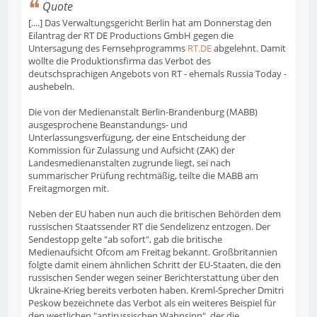
Quote
[....] Das Verwaltungsgericht Berlin hat am Donnerstag den
Eilantrag der RT DE Productions GmbH gegen die
Untersagung des Fernsehprogramms
RT.DE
abgelehnt. Damit
wollte die Produktionsfirma das Verbot des
deutschsprachigen Angebots von RT - ehemals Russia Today -
aushebeln.
Die von der Medienanstalt Berlin-Brandenburg (MABB)
ausgesprochene Beanstandungs- und
Unterlassungsverfügung, der eine Entscheidung der
Kommission für Zulassung und Aufsicht (ZAK) der
Landesmedienanstalten zugrunde liegt, sei nach
summarischer Prüfung rechtmäßig, teilte die MABB am
Freitagmorgen mit.
Neben der EU haben nun auch die britischen Behörden dem
russischen Staatssender RT die Sendelizenz entzogen. Der
Sendestopp gelte "ab sofort", gab die britische
Medienaufsicht Ofcom am Freitag bekannt. Großbritannien
folgte damit einem ähnlichen Schritt der EU-Staaten, die den
russischen Sender wegen seiner Berichterstattung über den
Ukraine-Krieg bereits verboten haben. Kreml-Sprecher Dmitri
Peskow bezeichnete das Verbot als ein weiteres Beispiel für
den westlichen "antirussischen Wahnsinn", der die