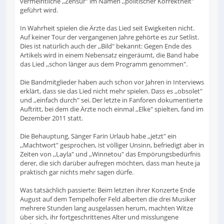
vermeintliche ,,Zensur" im Namen ,,politischer Korrektheit"
geführt wird.
In Wahrheit spielen die Ärzte das Lied seit Ewigkeiten nicht.
Auf keiner Tour der vergangenen Jahre gehörte es zur Setlist.
Dies ist natürlich auch der ,,Bild" bekannt: Gegen Ende des
Artikels wird in einem Nebensatz eingeräumt, die Band habe
das Lied ,,schon länger aus dem Programm genommen".
Die Bandmitglieder haben auch schon vor Jahren in Interviews
erklärt, dass sie das Lied nicht mehr spielen. Dass es ,,obsolet"
und ,,einfach durch" sei. Der letzte in Fanforen dokumentierte
Auftritt, bei dem die Ärzte noch einmal ,,Elke" spielten, fand im
Dezember 2011 statt.
Die Behauptung, Sänger Farin Urlaub habe ,,jetzt" ein
,,Machtwort" gesprochen, ist völliger Unsinn, befriedigt aber in
Zeiten von ,,Layla" und ,,Winnetou" das Empörungsbedürfnis
derer, die sich darüber aufregen möchten, dass man heute ja
praktisch gar nichts mehr sagen dürfe.
Was tatsächlich passierte: Beim letzten ihrer Konzerte Ende
August auf dem Tempelhofer Feld alberten die drei Musiker
mehrere Stunden lang ausgelassen herum, machten Witze
über sich, ihr fortgeschrittenes Alter und misslungene