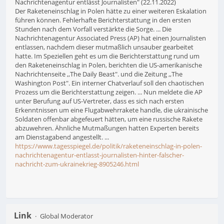
Nachrichtenagentur entlässt Journalisten" (22.11.2022)
Der Raketeneinschlag in Polen hätte zu einer weiteren Eskalation
führen können. Fehlerhafte Berichterstattung in den ersten
Stunden nach dem Vorfall verstärkte die Sorge. ... Die
Nachrichtenagentur Associated Press (AP) hat einen Journalisten
entlassen, nachdem dieser mutmaßlich unsauber gearbeitet
hatte. Im Speziellen geht es um die Berichterstattung rund um
den Raketeneinschlag in Polen, berichten die US-amerikanische
Nachrichtenseite ,,The Daily Beast". und die Zeitung ,,The
Washington Post". Ein interner Chatverlauf soll den chaotischen
Prozess um die Berichterstattung zeigen. ... Nun meldete die AP
unter Berufung auf US-Vertreter, dass es sich nach ersten
Erkenntnissen um eine Flugabwehrrakete handle, die ukrainische
Soldaten offenbar abgefeuert hätten, um eine russische Rakete
abzuwehren. Ähnliche Mutmaßungen hatten Experten bereits
am Dienstagabend angestellt. ...
https://www.tagesspiegel.de/politik/raketeneinschlag-in-polen-
nachrichtenagentur-entlasst-journalisten-hinter-falscher-
nachricht-zum-ukrainekrieg-8905246.html
Link
Global Moderator