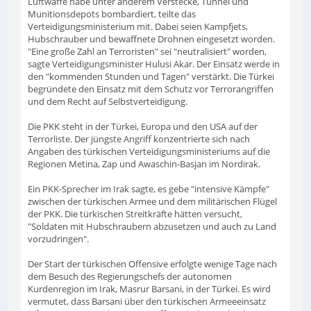
Luftwaffe habe unter anderem Verstecke, Tunnel und
Munitionsdepots bombardiert, teilte das
Verteidigungsministerium mit. Dabei seien Kampfjets,
Hubschrauber und bewaffnete Drohnen eingesetzt worden.
"Eine große Zahl an Terroristen" sei "neutralisiert" worden,
sagte Verteidigungsminister Hulusi Akar. Der Einsatz werde in
den "kommenden Stunden und Tagen" verstärkt. Die Türkei
begründete den Einsatz mit dem Schutz vor Terrorangriffen
und dem Recht auf Selbstverteidigung.
Die PKK steht in der Türkei, Europa und den USA auf der
Terrorliste. Der jüngste Angriff konzentrierte sich nach
Angaben des türkischen Verteidigungsministeriums auf die
Regionen Metina, Zap und Awaschin-Basjan im Nordirak.
Ein PKK-Sprecher im Irak sagte, es gebe "intensive Kämpfe"
zwischen der türkischen Armee und dem militärischen Flügel
der PKK. Die türkischen Streitkräfte hätten versucht,
"Soldaten mit Hubschraubern abzusetzen und auch zu Land
vorzudringen".
Der Start der türkischen Offensive erfolgte wenige Tage nach
dem Besuch des Regierungschefs der autonomen
Kurdenregion im Irak, Masrur Barsani, in der Türkei. Es wird
vermutet, dass Barsani über den türkischen Armeeeinsatz