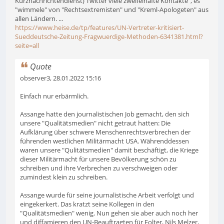
Kurznachrichtendienst) Twitter viele zweifelhafte Kontakte", es
"wimmele" von "Rechtsextremisten" und "Kreml-Apologeten" aus
allen Ländern. ...
https://www.heise.de/tp/features/UN-Vertreter-kritisiert-
Sueddeutsche-Zeitung-Fragwuerdige-Methoden-6341381.html?
seite=all
Quote
observer3, 28.01.2022 15:16
Einfach nur erbärmlich.
Assange hatte den journalistischen Job gemacht, den sich
unsere "Qualitätsmedien" nicht getraut hatten: Die
Aufklärung über schwere Menschenrechtsverbrechen der
führenden westlichen Militärmacht USA. Währenddessen
waren unsere "Qulitätsmedien" damit beschäftigt, die Kriege
dieser Militärmacht für unsere Bevölkerung schön zu
schreiben und ihre Verbrechen zu verschweigen oder
zumindest klein zu schreiben.
Assange wurde für seine journalistische Arbeit verfolgt und
eingekerkert. Das kratzt seine Kollegen in den
"Qualitätsmedien" wenig. Nun gehen sie aber auch noch her
und diffamieren den UN-Beauftragten für Folter, Nils Melzer,