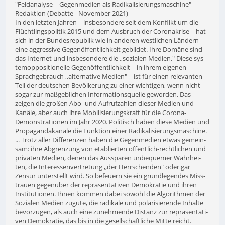
"Feld­ana­lyse – Gegen­me­dien als Radikalisierungsmaschine"
Redaktion (Debatte - November 2021)
In den letzten Jahren – ins­be­son­dere seit dem Kon­flikt um die
Flücht­lings­po­li­tik 2015 und dem Aus­bruch der Coro­na­krise – hat
sich in der Bun­des­re­pu­blik wie in anderen west­li­chen Ländern
eine aggres­sive Gegen­öf­fent­lich­keit gebil­det. Ihre Domäne sind
das Inter­net und ins­be­son­dere die ,,sozia­len Medien." Diese sys­
te­m­op­po­si­tio­nelle Gegen­öf­fent­lich­keit – in ihrem eigenen
Sprach­ge­brauch ,,alter­na­tive Medien" – ist für einen rele­van­ten
Teil der deut­schen Bevöl­ke­rung zu einer wich­ti­gen, wenn nicht
sogar zur maß­geb­li­chen Infor­ma­ti­ons­quelle gewor­den. Das
zeigen die großen Abo- und Auf­ruf­zah­len dieser Medien und
Kanäle, aber auch ihre Mobi­li­sie­rungs­kraft für die Corona-
Demons­tra­tio­nen im Jahr 2020. Poli­tisch haben diese Medien und
Pro­pa­gan­da­ka­näle die Funk­tion einer Radikalisierungsmaschine.
... Trotz aller Dif­fe­ren­zen haben die Gegen­me­dien etwas gemein­
sam: ihre Abgren­zung von eta­blier­ten öffent­lich-recht­li­chen und
pri­va­ten Medien, denen das Aus­spa­ren unbe­que­mer Wahr­hei­
ten, die Inter­es­sen­ver­tre­tung ,,der Herr­schen­den" oder gar
Zensur unter­stellt wird. So befeu­ern sie ein grund­le­gen­des Miss­
trauen gegen­über der reprä­sen­ta­ti­ven Demo­kra­tie und ihren
Insti­tu­tio­nen. Ihnen kommen dabei sowohl die Algo­rith­men der
Sozia­len Medien zugute, die radi­kale und pola­ri­sie­rende Inhalte
bevor­zu­gen, als auch eine zuneh­mende Distanz zur reprä­sen­ta­ti­
ven Demo­kra­tie, das bis in die gesell­schaft­li­che Mitte reicht.