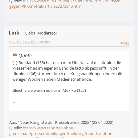
Quelle:
https://www.n-tv.de/politik/Tuerkei-startet-Offensive-
gegen-PKK-im-Irak-article23273840.html
Link
Global Moderator
May 11, 2022, 02:56:40 PM
#145
Quote
[...] Russland (155) hat nach dem Überfall auf die Ukraine die
Pressefreiheit im eigenen Land de facto abgeschafft, in der
Ukraine (106) starben durch die Kriegshandlungen innerhalb
weniger Wochen sieben Medienschaffende.
Gleich viele waren es nur in Mexiko (127)
...
Aus: "Neue Rangliste der Pressefreiheit 2022" (28.04.2022)
Quelle:
https://www.reporter-ohne-
grenzen.de/pressemitteilungen/meldung/reporter-ohne-