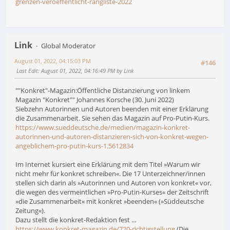
grenzen-veroeffentlicht-rangliste-2022
Link
Global Moderator
August 01, 2022, 04:15:03 PM
#146
Last Edit
: August 01, 2022, 04:16:49 PM by Link
""Konkret"-Magazin:Öffentliche Distanzierung von linkem
Magazin "Konkret"" Johannes Korsche (30. Juni 2022)
Siebzehn Autorinnen und Autoren beenden mit einer Erklärung
die Zusammenarbeit. Sie sehen das Magazin auf Pro-Putin-Kurs.
https://www.sueddeutsche.de/medien/magazin-konkret-
autorinnen-und-autoren-distanzieren-sich-von-konkret-wegen-
angeblichem-pro-putin-kurs-1.5612834
Im Internet kursiert eine Erklärung mit dem Titel »Warum wir
nicht mehr für konkret schreiben«. Die 17 Unterzeichner/innen
stellen sich darin als »Autorinnen und Autoren von konkret« vor,
die wegen des vermeintlichen »Pro-Putin-Kurses« der Zeitschrift
»die Zusammenarbeit« mit konkret »beenden« (»Süddeutsche
Zeitung«).
Dazu stellt die konkret-Redaktion fest ...
https://www.konkret-magazin.de/720-richtigstellung
(Die