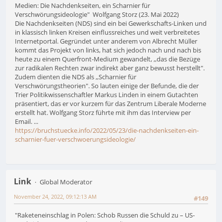
Medien: Die Nachdenkseiten, ein Scharnier für
Verschwörungsideologie" Wolfgang Storz (23. Mai 2022)
Die Nachdenkseiten (NDS) sind ein bei Gewerkschafts-Linken und
in klassisch linken Kreisen einflussreiches und weit verbreitetes
Internetportal. Gegründet unter anderem von Albrecht Müller
kommt das Projekt von links, hat sich jedoch nach und nach bis
heute zu einem Querfront-Medium gewandelt, ,,das die Bezüge
zur radikalen Rechten zwar indirekt aber ganz bewusst herstellt".
Zudem dienten die NDS als ,,Scharnier für
Verschwörungstheorien". So lauten einige der Befunde, die der
Trier Politikwissenschaftler Markus Linden in einem Gutachten
präsentiert, das er vor kurzem für das Zentrum Liberale Moderne
erstellt hat. Wolfgang Storz führte mit ihm das Interview per
Email. ...
https://bruchstuecke.info/2022/05/23/die-nachdenkseiten-ein-
scharnier-fuer-verschwoerungsideologie/
Link
Global Moderator
November 24, 2022, 09:12:13 AM
#149
"Raketeneinschlag in Polen: Schob Russen die Schuld zu – US-