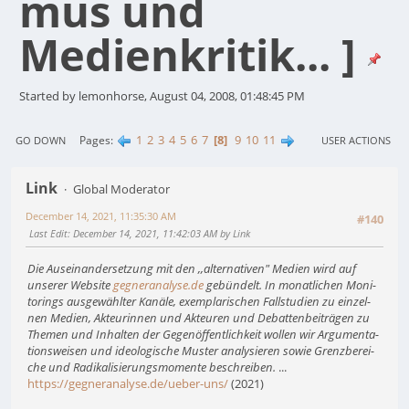
mus und
Medienkritik... ]
Started by lemonhorse, August 04, 2008, 01:48:45 PM
1
2
3
4
5
6
7
8
9
10
11
Pages
GO DOWN
USER ACTIONS
Link
Global Moderator
December 14, 2021, 11:35:30 AM
#140
Last Edit
: December 14, 2021, 11:42:03 AM by Link
Die Aus­ein­an­der­set­zung mit den ,,alter­na­ti­ven" Medien wird auf
unserer Website
gegneranalyse.de
gebün­delt. In monat­li­chen Moni­
to­rings aus­ge­wähl­ter Kanäle, exem­pla­ri­schen Fall­stu­dien zu ein­zel­
nen Medien, Akteu­rin­nen und Akteu­ren und Debat­ten­bei­trä­gen zu
Themen und Inhal­ten der Gegen­öf­fent­lich­keit wol­len wir Argu­men­ta­
ti­ons­wei­sen und ideo­lo­gi­sche Muster ana­ly­sie­ren sowie Grenz­be­rei­
che und Radi­ka­li­sie­rungs­mo­mente beschrei­ben.
...
https://gegneranalyse.de/ueber-uns/
(2021)