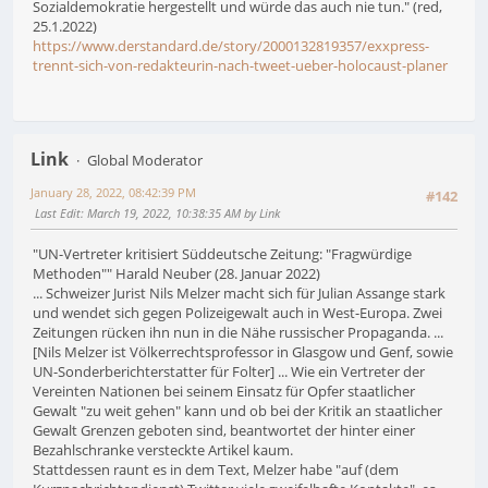
Sozialdemokratie hergestellt und würde das auch nie tun." (red,
25.1.2022)
https://www.derstandard.de/story/2000132819357/exxpress-
trennt-sich-von-redakteurin-nach-tweet-ueber-holocaust-planer
Link
Global Moderator
January 28, 2022, 08:42:39 PM
#142
Last Edit
: March 19, 2022, 10:38:35 AM by Link
"UN-Vertreter kritisiert Süddeutsche Zeitung: "Fragwürdige
Methoden"" Harald Neuber (28. Januar 2022)
... Schweizer Jurist Nils Melzer macht sich für Julian Assange stark
und wendet sich gegen Polizeigewalt auch in West-Europa. Zwei
Zeitungen rücken ihn nun in die Nähe russischer Propaganda. ...
[Nils Melzer ist Völkerrechtsprofessor in Glasgow und Genf, sowie
UN-Sonderberichterstatter für Folter] ... Wie ein Vertreter der
Vereinten Nationen bei seinem Einsatz für Opfer staatlicher
Gewalt "zu weit gehen" kann und ob bei der Kritik an staatlicher
Gewalt Grenzen geboten sind, beantwortet der hinter einer
Bezahlschranke versteckte Artikel kaum.
Stattdessen raunt es in dem Text, Melzer habe "auf (dem