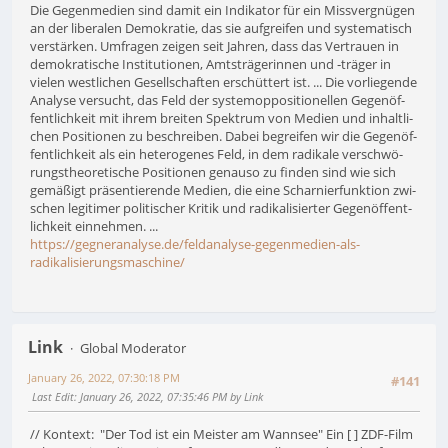
Die Gegen­me­dien sind damit ein Indi­ka­tor für ein Miss­ver­gnü­gen
an der libe­ra­len Demo­kra­tie, das sie auf­grei­fen und sys­te­ma­tisch
ver­stär­ken. Umfra­gen zeigen seit Jahren, dass das Ver­trauen in
demo­kra­ti­sche Insti­tu­tio­nen, Amts­trä­ge­rin­nen und ‑träger in
vielen west­li­chen Gesell­schaf­ten erschüt­tert ist. ... Die vor­lie­gende
Analyse ver­sucht, das Feld der sys­te­m­op­po­si­tio­nel­len Gegen­öf­
fent­lich­keit mit ihrem breiten Spek­trum von Medien und inhalt­li­
chen Posi­tio­nen zu beschrei­ben. Dabei begrei­fen wir die Gegen­öf­
fent­lich­keit als ein hete­ro­ge­nes Feld, in dem radi­kale ver­schwö­
rungs­theo­re­ti­sche Posi­tio­nen genauso zu finden sind wie sich
gemä­ßigt prä­sentie­rende Medien, die eine Schar­nier­funk­tion zwi­
schen legi­ti­mer poli­ti­scher Kritik und radi­ka­li­sier­ter Gegen­öf­fent­
lich­keit einnehmen. ...
https://gegneranalyse.de/feldanalyse-gegenmedien-als-
radikalisierungsmaschine/
Link
Global Moderator
January 26, 2022, 07:30:18 PM
#141
Last Edit
: January 26, 2022, 07:35:46 PM by Link
// Kontext: "Der Tod ist ein Meister am Wannsee" Ein [ ] ZDF-Film