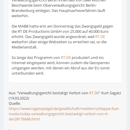
Verwaltungsgerichts Berlin innerhalb von zwei Wochen
Beschwerde beim Oberverwaltungsgericht Berlin-
Brandenburg einlegen. Das Hauptsacheverfahren läuft
weiterhin.
Die MABB hatte erst am Donnerstag das Zwangsgeld gegen
die RT DE Productions GmbH von 25.000 auf 40.000 Euro
erhöht. Das Zwangsgeld wurde angeordnet, weil
RT.DE
weiterhin über einige Webseiten zu erreichen sei, so die
Medienanstalt.
So lange das Programm von
RT.DE
produziert und ins
Internet eingespeist wird, können zudem die Geosperren
umgangen werden, mit denen ein Abruf aus der EU sonst
unterbunden wird.
Aus: "Verwaltungsgericht bestätigt Verbot von
RT.DE
" Kurt Sagatz
(19.03.2022)
Quelle:
https://www.tagesspiegel.de/gesellschaft/medien/schlappe-fuer-
russia-today-verwaltungsgericht-bestaetigt-verbot-von-rt-
de/28176686.html
-