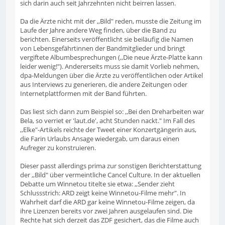
sich darin auch seit Jahrzehnten nicht beirren lassen.
Da die Ärzte nicht mit der ,,Bild" reden, musste die Zeitung im
Laufe der Jahre andere Weg finden, über die Band zu
berichten. Einerseits veröffentlicht sie beiläufig die Namen
von Lebensgefährtinnen der Bandmitglieder und bringt
vergiftete Albumbesprechungen (,,Die neue Ärzte-Platte kann
leider wenig!"). Andererseits muss sie damit Vorlieb nehmen,
dpa-Meldungen über die Ärzte zu veröffentlichen oder Artikel
aus Interviews zu generieren, die andere Zeitungen oder
Internetplattformen mit der Band führten.
Das liest sich dann zum Beispiel so: ,,Bei den Dreharbeiten war
Bela, so verriet er 'laut.de', acht Stunden nackt." Im Fall des
,,Elke"-Artikels reichte der Tweet einer Konzertgängerin aus,
die Farin Urlaubs Ansage wiedergab, um daraus einen
Aufreger zu konstruieren.
Dieser passt allerdings prima zur sonstigen Berichterstattung
der ,,Bild" über vermeintliche Cancel Culture. In der aktuellen
Debatte um Winnetou titelte sie etwa: ,,Sender zieht
Schlussstrich: ARD zeigt keine Winnetou-Filme mehr". In
Wahrheit darf die ARD gar keine Winnetou-Filme zeigen, da
ihre Lizenzen bereits vor zwei Jahren ausgelaufen sind. Die
Rechte hat sich derzeit das ZDF gesichert, das die Filme auch