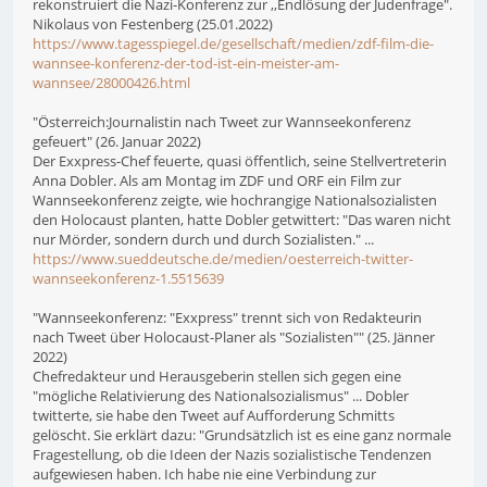
rekonstruiert die Nazi-Konferenz zur ,,Endlösung der Judenfrage".
Nikolaus von Festenberg (25.01.2022)
https://www.tagesspiegel.de/gesellschaft/medien/zdf-film-die-
wannsee-konferenz-der-tod-ist-ein-meister-am-
wannsee/28000426.html
"Österreich:Journalistin nach Tweet zur Wannseekonferenz
gefeuert" (26. Januar 2022)
Der Exxpress-Chef feuerte, quasi öffentlich, seine Stellvertreterin
Anna Dobler. Als am Montag im ZDF und ORF ein Film zur
Wannseekonferenz zeigte, wie hochrangige Nationalsozialisten
den Holocaust planten, hatte Dobler getwittert: "Das waren nicht
nur Mörder, sondern durch und durch Sozialisten." ...
https://www.sueddeutsche.de/medien/oesterreich-twitter-
wannseekonferenz-1.5515639
"Wannseekonferenz: "Exxpress" trennt sich von Redakteurin
nach Tweet über Holocaust-Planer als "Sozialisten"" (25. Jänner
2022)
Chefredakteur und Herausgeberin stellen sich gegen eine
"mögliche Relativierung des Nationalsozialismus" ... Dobler
twitterte, sie habe den Tweet auf Aufforderung Schmitts
gelöscht. Sie erklärt dazu: "Grundsätzlich ist es eine ganz normale
Fragestellung, ob die Ideen der Nazis sozialistische Tendenzen
aufgewiesen haben. Ich habe nie eine Verbindung zur