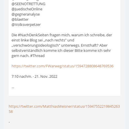
@SEENOTRETTUNG
@JuedischeOnline
@gegneranalyse
@blaetter
@Volksverpetzer
Die #NachDenkSeiten fragen mich, warum ich schreibe, der
einst linke Blog sei ,,nach rechts" und
,,verschwörungsideologisch" unterwegs. Ernsthaft? Aber
selbstverständlich komme ich dieser Bitte komme ich sehr
gern nach. #Thread
https://twitter.com/FWarweg/status/1594728808648769536
7:10 nachm. · 21. Nov. 2022
...
https://twitter.com/MatthiasMeisner/status/15947552219845263
58
-