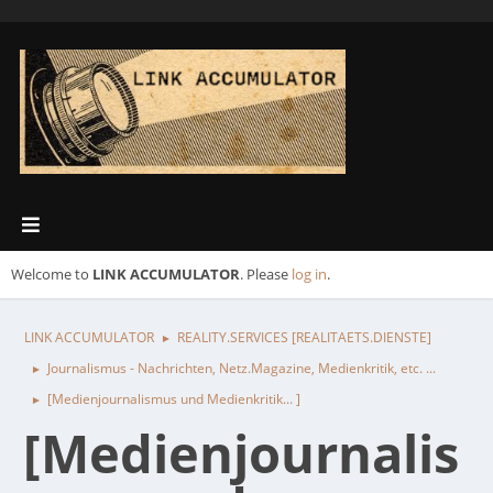
Welcome to
LINK ACCUMULATOR
. Please
log in
.
LINK ACCUMULATOR
REALITY.SERVICES [REALITAETS.DIENSTE]
►
Journalismus - Nachrichten, Netz.Magazine, Medienkritik, etc. ...
►
[Medienjournalismus und Medienkritik... ]
►
[Medienjournalis