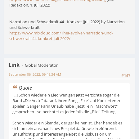
Redaktion, 1. Juli 2022)
Narration und Schwerkraft 44 - Konkret (Juli 2022) by Narration
und Schwerkraft
https://www.mixcloud.com/TheRevolver/narration-und-
schwerkraft-44-konkret-juli-2022/
Link
Global Moderator
September 06, 2022, 09:49:34 AM
#147
Quote
[...] Schon wieder ein Lied weniger! Jetzt verzichte sogar die
Band ,,Die Ärzte" darauf, ihren Song ,,Elke" auf Konzerten zu
spielen. Sänger Farin Urlaub habe ,,jetzt" ein ,,Machtwort"
gesprochen - so berichtet es jedenfalls die ,,Bild"-Zeitung.
Schon wieder ein Skandal, der gar keiner ist. Eher handelt es
sich um ein anschauliches Beispiel dafür, wie irreführend,
unaufrichtig und interessengeleitet die Diskussion um