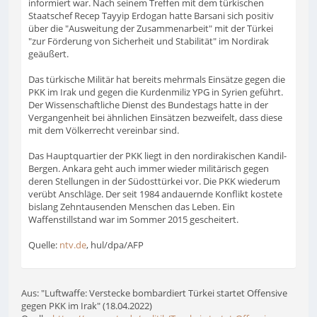
informiert war. Nach seinem Treffen mit dem türkischen
Staatschef Recep Tayyip Erdogan hatte Barsani sich positiv
über die "Ausweitung der Zusammenarbeit" mit der Türkei
"zur Förderung von Sicherheit und Stabilität" im Nordirak
geäußert.
Das türkische Militär hat bereits mehrmals Einsätze gegen die
PKK im Irak und gegen die Kurdenmiliz YPG in Syrien geführt.
Der Wissenschaftliche Dienst des Bundestags hatte in der
Vergangenheit bei ähnlichen Einsätzen bezweifelt, dass diese
mit dem Völkerrecht vereinbar sind.
Das Hauptquartier der PKK liegt in den nordirakischen Kandil-
Bergen. Ankara geht auch immer wieder militärisch gegen
deren Stellungen in der Südosttürkei vor. Die PKK wiederum
verübt Anschläge. Der seit 1984 andauernde Konflikt kostete
bislang Zehntausenden Menschen das Leben. Ein
Waffenstillstand war im Sommer 2015 gescheitert.
Quelle:
ntv.de
, hul/dpa/AFP
Aus: "Luftwaffe: Verstecke bombardiert Türkei startet Offensive
gegen PKK im Irak" (18.04.2022)