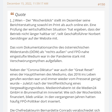
December 15, 2022, 11:59:17 AM
#150
Quote
[...] Wien – Der "Wochenblick" stellt im Dezember seine
Berichterstattung sowohl im Print als auch online ein. Eine
Prüfung der wirtschaftlichen Situation "hat ergeben, dass der
Betrieb nicht länger haltbar ist", teilt Geschäftsführer Norbert
Geroldinger auf der Website mit.
Das vom Dokumentationsarchiv des österreichischen
Widerstands (DÖW) als "rechts außen" und FPÖ-nahe
eingestufte Medium war in der Pandemie stark mit
Verschwörungsmythen aufgefallen.
Neben der "Corona-Diktatur" war auch der "Great Reset"
eines der Hauptthemen des Mediums, das 2016 ins Leben
gerufen worden war und immer wieder vom Presserat gerügt
wurde – zuletzt nach der Veröffentlichung eines
Vergewaltigungsvideos. Medieninhaberin ist die Medien24
GmbH in Brunnenthal im Innviertel. Wie sich der Wochenblick
finanziert, blieb unklar. In den vergangenen Jahren hatten
häufig FPÖ-Politiker dort inseriert.
Die Chefredakteurin Bernardette Conrads verabschiedet sich