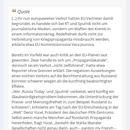
Quote
[...] Ihr nun europaweites Verbot hatten EU-Vertreter damit
begründet, es handele sich bei RT und Sputnik nicht um
journalistische Medien, sondern um Waffen des Kremls in
einem Informationskrieg. Redefreiheit dürfe nicht zur
Verbreitung von Kriegspropaganda missbraucht werden,
erklärte etwa EU-Kommissionsvize Vera Jourova.
Bereits im Vorfeld war auch Kritik an den EU-Plänen laut
geworden. Zwar handle es sich um ,,Propagandakanäle",
dennoch sei ein Verbot ,,nicht zielführend", hatte etwa
Reporter ohne Grenzen erklärt. Die negativen Auswirkungen
eines solchen Verbots auf die Berichterstattung aus Russland
könnten schwerer wiegen als die kurzfristig beabsichtigten
Effekte.
,,Wer ,Russia Today' und ,Sputnik' verbietet, wird künftig ein
Glaubwürdigkeitsproblem bekommen, die Unterdrückung der
Presse- und Meinungsfreiheit in, zum Beispiel, Russland zu
kritisieren", kritisierte am Tag nach der EU-Entscheidung in der
,,Welt" Deniz Yücel, Präsident des deutschen PEN-Zentrums.
Selbst wenn manche Menchen auf Russlands Propaganda
hereinfielen, fragt Yücel, ,,besteht die Stärke liberaler
Gesellschaften nicht genau darin, auch – pardon my French –