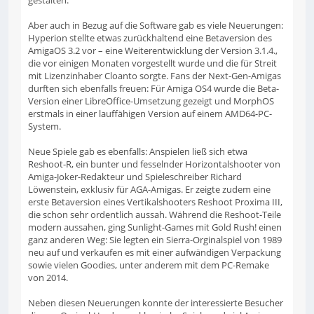
gestalten.
Aber auch in Bezug auf die Software gab es viele Neuerungen:
Hyperion stellte etwas zurückhaltend eine Betaversion des
AmigaOS 3.2 vor – eine Weiterentwicklung der Version 3.1.4.,
die vor einigen Monaten vorgestellt wurde und die für Streit
mit Lizenzinhaber Cloanto sorgte. Fans der Next-Gen-Amigas
durften sich ebenfalls freuen: Für Amiga OS4 wurde die Beta-
Version einer LibreOffice-Umsetzung gezeigt und MorphOS
erstmals in einer lauffähigen Version auf einem AMD64-PC-
System.
Neue Spiele gab es ebenfalls: Anspielen ließ sich etwa
Reshoot-R, ein bunter und fesselnder Horizontalshooter von
Amiga-Joker-Redakteur und Spieleschreiber Richard
Löwenstein, exklusiv für AGA-Amigas. Er zeigte zudem eine
erste Betaversion eines Vertikalshooters Reshoot Proxima III,
die schon sehr ordentlich aussah. Während die Reshoot-Teile
modern aussahen, ging Sunlight-Games mit Gold Rush! einen
ganz anderen Weg: Sie legten ein Sierra-Orginalspiel von 1989
neu auf und verkaufen es mit einer aufwändigen Verpackung
sowie vielen Goodies, unter anderem mit dem PC-Remake
von 2014.
Neben diesen Neuerungen konnte der interessierte Besucher