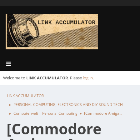
Welcome to
LINK ACCUMULATOR
. Please
log in
.
LINK ACCUMULATOR
PERSONAL COMPUTING, ELECTRONICS AND DIY SOUND TECH
►
Computerwelt | Personal Computing
[Commodore Amiga... ]
►
►
[Commodore