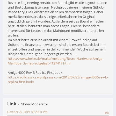
Reverse Engineering zerstörtem Board, gibt es die Layoutdateien
und Bestückungslisten zum Nachproduzieren in einem Github-
Repository. Die Gerberdateien sollen demnächst folgen. Dabei
merkt Rezendes an, dass einige Leiterbahnen im Original
unglücklich geführt wurden. Außerdem sei das Board einfacher
herzustellen, benützte man sechs Lagen. Dies sei besonders
interessant für Leute, die das Mainboard modifiziert herstellen
wollen.
Im März hatte er seine Arbeit mit einem Crowdfunding auf
Gofundme finanziert. Inzwischen sind die ersten Boards bei ihm
eingetroffen und werden in der kommenden Woche auf seinem
Blog noch einmal genauer gezeigt werden. ...
https://www.heise.de/make/meldung/Retro-Hardware-Amiga-
Mainboards-neu-aufgelegt-4127417.html
Amiga 4000 Rev B Replica First Look
https://acillclassics.wordpress.com/2018/07/23/amiga-4000-rev-b-
replica-first-look/
Link
Global Moderator
October 20, 2019, 09:25:31 PM
#3