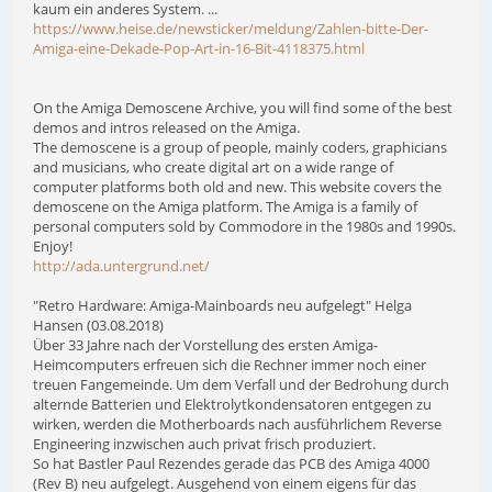
kaum ein anderes System. ...
https://www.heise.de/newsticker/meldung/Zahlen-bitte-Der-
Amiga-eine-Dekade-Pop-Art-in-16-Bit-4118375.html
On the Amiga Demoscene Archive, you will find some of the best
demos and intros released on the Amiga.
The demoscene is a group of people, mainly coders, graphicians
and musicians, who create digital art on a wide range of
computer platforms both old and new. This website covers the
demoscene on the Amiga platform. The Amiga is a family of
personal computers sold by Commodore in the 1980s and 1990s.
Enjoy!
http://ada.untergrund.net/
"Retro Hardware: Amiga-Mainboards neu aufgelegt" Helga
Hansen (03.08.2018)
Über 33 Jahre nach der Vorstellung des ersten Amiga-
Heimcomputers erfreuen sich die Rechner immer noch einer
treuen Fangemeinde. Um dem Verfall und der Bedrohung durch
alternde Batterien und Elektrolytkondensatoren entgegen zu
wirken, werden die Motherboards nach ausführlichem Reverse
Engineering inzwischen auch privat frisch produziert.
So hat Bastler Paul Rezendes gerade das PCB des Amiga 4000
(Rev B) neu aufgelegt. Ausgehend von einem eigens für das