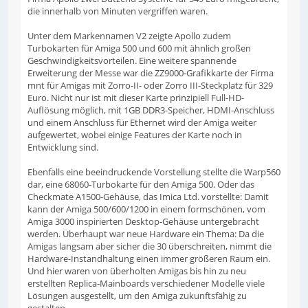
die innerhalb von Minuten vergriffen waren.
Unter dem Markennamen V2 zeigte Apollo zudem
Turbokarten für Amiga 500 und 600 mit ähnlich großen
Geschwindigkeitsvorteilen. Eine weitere spannende
Erweiterung der Messe war die ZZ9000-Grafikkarte der Firma
mnt für Amigas mit Zorro-II- oder Zorro III-Steckplatz für 329
Euro. Nicht nur ist mit dieser Karte prinzipiell Full-HD-
Auflösung möglich, mit 1GB DDR3-Speicher, HDMI-Anschluss
und einem Anschluss für Ethernet wird der Amiga weiter
aufgewertet, wobei einige Features der Karte noch in
Entwicklung sind.
Ebenfalls eine beeindruckende Vorstellung stellte die Warp560
dar, eine 68060-Turbokarte für den Amiga 500. Oder das
Checkmate A1500-Gehäuse, das Imica Ltd. vorstellte: Damit
kann der Amiga 500/600/1200 in einem formschönen, vom
Amiga 3000 inspirierten Desktop-Gehäuse untergebracht
werden. Überhaupt war neue Hardware ein Thema: Da die
Amigas langsam aber sicher die 30 überschreiten, nimmt die
Hardware-Instandhaltung einen immer größeren Raum ein.
Und hier waren von überholten Amigas bis hin zu neu
erstellten Replica-Mainboards verschiedener Modelle viele
Lösungen ausgestellt, um den Amiga zukunftsfähig zu