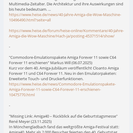
Multimedia-Zeitalter. Die Architektur und ihre Auswirkungen sind
bis heute bedeutsam. ...
https://www.heise.de/news/40-Jahre-Amiga-die-Wow-Maschine-
10496490.html?seite=all
https://www.heise.de/forum/heise-online/Kommentare/40-Jahre-
Amiga-die-Wow-Maschine/Hach-ja/posting-45371514/show/
-
"Commodore-Emulationspakete Amiga Forever 11 sowie C64
Forever 11 erschienen" Markus Will (06.07.2025)
Kurz vor dem 40. Amiga-Jubiläum veröffentlicht Cloanto Amiga
Forever 11 und C64 Forever 11. Neu in den Emulatorpaketen:
Erweiterte Touch- und Druckerfunktionen.
https://www.heise.de/news/Commodore-Emulationspakete-
Amiga-Forever-11-sowie-C64-Forever-11-erschienen-
10475770.html
-
"Missing Link: Amiga40 – Rückblick auf die Geburtstagsmesse"
René Meyer (23.11.2025)
In Mönchengladbach fand das weltgrößte Amiga-Festival statt:
Amiga40. Mehr als 2.000 Besucher feierten den 40. Geburtstag