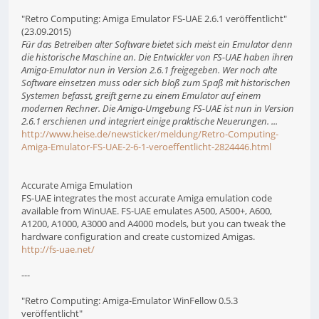
"Retro Computing: Amiga Emulator FS-UAE 2.6.1 veröffentlicht"
(23.09.2015)
Für das Betreiben alter Software bietet sich meist ein Emulator denn
die historische Maschine an. Die Entwickler von FS-UAE haben ihren
Amiga-Emulator nun in Version 2.6.1 freigegeben. Wer noch alte
Software einsetzen muss oder sich bloß zum Spaß mit historischen
Systemen befasst, greift gerne zu einem Emulator auf einem
modernen Rechner. Die Amiga-Umgebung FS-UAE ist nun in Version
2.6.1 erschienen und integriert einige praktische Neuerungen. ...
http://www.heise.de/newsticker/meldung/Retro-Computing-
Amiga-Emulator-FS-UAE-2-6-1-veroeffentlicht-2824446.html
Accurate Amiga Emulation
FS-UAE integrates the most accurate Amiga emulation code
available from WinUAE. FS-UAE emulates A500, A500+, A600,
A1200, A1000, A3000 and A4000 models, but you can tweak the
hardware configuration and create customized Amigas.
http://fs-uae.net/
---
"Retro Computing: Amiga-Emulator WinFellow 0.5.3
veröffentlicht"