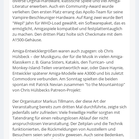
diverse Orginal-Hardware, klassische Spiele und viel Amiga-
Literatur erwerben. Auch ein Community-Award wurde
verliehen: Den ersten Platz errang das Apollo-Team für seine
Vampire-Beschleuniger-Hardware. Auf Rang zwei wurde Bert
"Wepl" Jahn für WHD-Load gewählt, ein Softwarepaket, das es
ermöglicht, Amigaspiele kompatibel und festplattentauglich
zu machen. Den dritten Platz holte sich Checkmate mit dem
A1500-Gehäuse.
Amiga-Entwicklergrößen waren auch zugegen: ob Chris
Hülsbeck – der Musikguru, der für die Musik in vielen Amiga-
Klassikern z. B. Giana Sisters, Katakis, den Turrican- und
Monkey-Island-Teilen verantwortlich war, oder Dave Haynie,
Entwickler späterer Amiga-Modelle wie A3000 und bis zuletzt
Commodore verbunden. Am Sonntag spielten die beiden
spontan mit Patrick Nevian zusammen "to the Mountaintop"
von Chris Hülsbecks Patreon-Projekt:
Der Organisator Markus Tillmann, der diese Art der
Veranstaltung bereits zum dritten Mal durchführte, zeigte sich
jedenfalls sehr zufrieden: Viele freiwillige Helfer sorgten mit
Tatendrang für einen reibungslosen Ablauf der nicht
anspruchslosen Veranstaltung. Der Zeitplan und die Technik
funktionierten, die Rückmeldungen von Ausstellern und
Besuchern seien sehr positiv gewesen. Auch seine Bedenken,