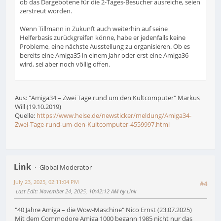
ob das Dargebotene für die 2-Tages-Besucher ausreiche, seien
zerstreut worden.
Wenn Tillmann in Zukunft auch weiterhin auf seine
Helferbasis zurückgreifen könne, habe er jedenfalls keine
Probleme, eine nächste Ausstellung zu organisieren. Ob es
bereits eine Amiga35 in einem Jahr oder erst eine Amiga36
wird, sei aber noch völlig offen.
Aus: "Amiga34 – Zwei Tage rund um den Kultcomputer" Markus
Will (19.10.2019)
Quelle:
https://www.heise.de/newsticker/meldung/Amiga34-
Zwei-Tage-rund-um-den-Kultcomputer-4559997.html
Link
Global Moderator
July 23, 2025, 02:11:04 PM
#4
Last Edit
: November 24, 2025, 10:42:12 AM by Link
"40 Jahre Amiga – die Wow-Maschine" Nico Ernst (23.07.2025)
Mit dem Commodore Amiga 1000 begann 1985 nicht nur das