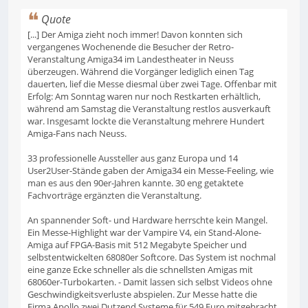
Quote
[...] Der Amiga zieht noch immer! Davon konnten sich
vergangenes Wochenende die Besucher der Retro-
Veranstaltung Amiga34 im Landestheater in Neuss
überzeugen. Während die Vorgänger lediglich einen Tag
dauerten, lief die Messe diesmal über zwei Tage. Offenbar mit
Erfolg: Am Sonntag waren nur noch Restkarten erhältlich,
während am Samstag die Veranstaltung restlos ausverkauft
war. Insgesamt lockte die Veranstaltung mehrere Hundert
Amiga-Fans nach Neuss.
33 professionelle Aussteller aus ganz Europa und 14
User2User-Stände gaben der Amiga34 ein Messe-Feeling, wie
man es aus den 90er-Jahren kannte. 30 eng getaktete
Fachvorträge ergänzten die Veranstaltung.
An spannender Soft- und Hardware herrschte kein Mangel.
Ein Messe-Highlight war der Vampire V4, ein Stand-Alone-
Amiga auf FPGA-Basis mit 512 Megabyte Speicher und
selbstentwickelten 68080er Softcore. Das System ist nochmal
eine ganze Ecke schneller als die schnellsten Amigas mit
68060er-Turbokarten. - Damit lassen sich selbst Videos ohne
Geschwindigkeitsverluste abspielen. Zur Messe hatte die
Firma Apollo zwei Dutzend Systeme für 549 Euro mitgebracht,