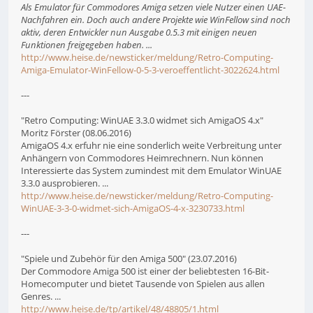
Als Emulator für Commodores Amiga setzen viele Nutzer einen UAE-
Nachfahren ein. Doch auch andere Projekte wie WinFellow sind noch
aktiv, deren Entwickler nun Ausgabe 0.5.3 mit einigen neuen
Funktionen freigegeben haben. ...
http://www.heise.de/newsticker/meldung/Retro-Computing-
Amiga-Emulator-WinFellow-0-5-3-veroeffentlicht-3022624.html
---
"Retro Computing: WinUAE 3.3.0 widmet sich AmigaOS 4.x"
Moritz Förster (08.06.2016)
AmigaOS 4.x erfuhr nie eine sonderlich weite Verbreitung unter
Anhängern von Commodores Heimrechnern. Nun können
Interessierte das System zumindest mit dem Emulator WinUAE
3.3.0 ausprobieren. ...
http://www.heise.de/newsticker/meldung/Retro-Computing-
WinUAE-3-3-0-widmet-sich-AmigaOS-4-x-3230733.html
---
"Spiele und Zubehör für den Amiga 500" (23.07.2016)
Der Commodore Amiga 500 ist einer der beliebtesten 16-Bit-
Homecomputer und bietet Tausende von Spielen aus allen
Genres. ...
http://www.heise.de/tp/artikel/48/48805/1.html