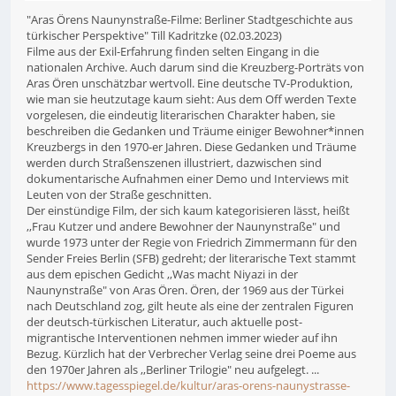
"Aras Örens Naunynstraße-Filme: Berliner Stadtgeschichte aus
türkischer Perspektive" Till Kadritzke (02.03.2023)
Filme aus der Exil-Erfahrung finden selten Eingang in die
nationalen Archive. Auch darum sind die Kreuzberg-Porträts von
Aras Ören unschätzbar wertvoll. Eine deutsche TV-Produktion,
wie man sie heutzutage kaum sieht: Aus dem Off werden Texte
vorgelesen, die eindeutig literarischen Charakter haben, sie
beschreiben die Gedanken und Träume einiger Bewohner*innen
Kreuzbergs in den 1970-er Jahren. Diese Gedanken und Träume
werden durch Straßenszenen illustriert, dazwischen sind
dokumentarische Aufnahmen einer Demo und Interviews mit
Leuten von der Straße geschnitten.
Der einstündige Film, der sich kaum kategorisieren lässt, heißt
,,Frau Kutzer und andere Bewohner der Naunynstraße" und
wurde 1973 unter der Regie von Friedrich Zimmermann für den
Sender Freies Berlin (SFB) gedreht; der literarische Text stammt
aus dem epischen Gedicht ,,Was macht Niyazi in der
Naunynstraße" von Aras Ören. Ören, der 1969 aus der Türkei
nach Deutschland zog, gilt heute als eine der zentralen Figuren
der deutsch-türkischen Literatur, auch aktuelle post-
migrantische Interventionen nehmen immer wieder auf ihn
Bezug. Kürzlich hat der Verbrecher Verlag seine drei Poeme aus
den 1970er Jahren als ,,Berliner Trilogie" neu aufgelegt. ...
https://www.tagesspiegel.de/kultur/aras-orens-naunystrasse-