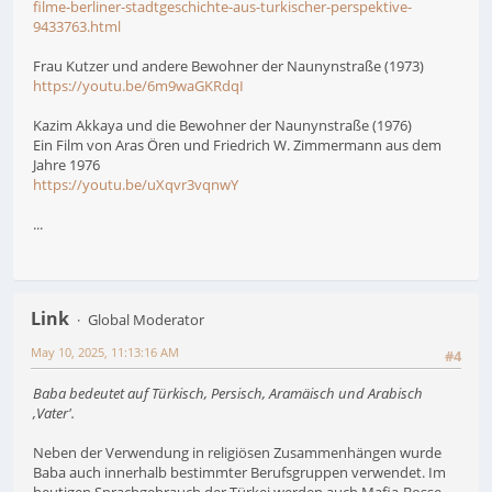
filme-berliner-stadtgeschichte-aus-turkischer-perspektive-
9433763.html
Frau Kutzer und andere Bewohner der Naunynstraße (1973)
https://youtu.be/6m9waGKRdqI
Kazim Akkaya und die Bewohner der Naunynstraße (1976)
Ein Film von Aras Ören und Friedrich W. Zimmermann aus dem
Jahre 1976
https://youtu.be/uXqvr3vqnwY
...
Link
Global Moderator
May 10, 2025, 11:13:16 AM
#4
Baba bedeutet auf Türkisch, Persisch, Aramäisch und Arabisch
,Vater'.
Neben der Verwendung in religiösen Zusammenhängen wurde
Baba auch innerhalb bestimmter Berufsgruppen verwendet. Im
heutigen Sprachgebrauch der Türkei werden auch Mafia-Bosse