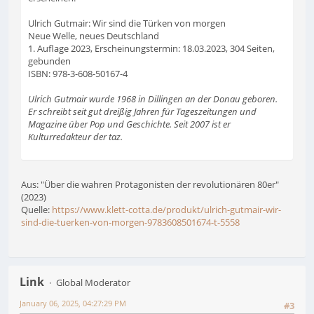
Ulrich Gutmair: Wir sind die Türken von morgen
Neue Welle, neues Deutschland
1. Auflage 2023, Erscheinungstermin: 18.03.2023, 304 Seiten,
gebunden
ISBN: 978-3-608-50167-4
Ulrich Gutmair wurde 1968 in Dillingen an der Donau geboren.
Er schreibt seit gut dreißig Jahren für Tageszeitungen und
Magazine über Pop und Geschichte. Seit 2007 ist er
Kulturredakteur der taz.
Aus: "Über die wahren Protagonisten der revolutionären 80er"
(2023)
Quelle:
https://www.klett-cotta.de/produkt/ulrich-gutmair-wir-
sind-die-tuerken-von-morgen-9783608501674-t-5558
Link
Global Moderator
January 06, 2025, 04:27:29 PM
#3