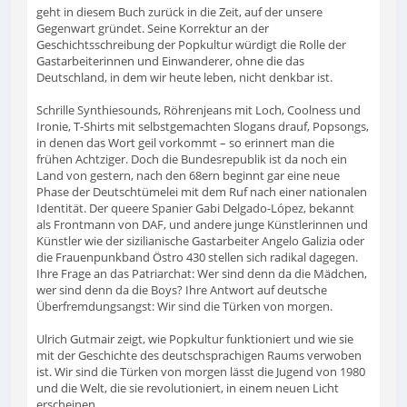
geht in diesem Buch zurück in die Zeit, auf der unsere
Gegenwart gründet. Seine Korrektur an der
Geschichtsschreibung der Popkultur würdigt die Rolle der
Gastarbeiterinnen und Einwanderer, ohne die das
Deutschland, in dem wir heute leben, nicht denkbar ist.
Schrille Synthiesounds, Röhrenjeans mit Loch, Coolness und
Ironie, T-Shirts mit selbstgemachten Slogans drauf, Popsongs,
in denen das Wort geil vorkommt – so erinnert man die
frühen Achtziger. Doch die Bundesrepublik ist da noch ein
Land von gestern, nach den 68ern beginnt gar eine neue
Phase der Deutschtümelei mit dem Ruf nach einer nationalen
Identität. Der queere Spanier Gabi Delgado-López, bekannt
als Frontmann von DAF, und andere junge Künstlerinnen und
Künstler wie der sizilianische Gastarbeiter Angelo Galizia oder
die Frauenpunkband Östro 430 stellen sich radikal dagegen.
Ihre Frage an das Patriarchat: Wer sind denn da die Mädchen,
wer sind denn da die Boys? Ihre Antwort auf deutsche
Überfremdungsangst: Wir sind die Türken von morgen.
Ulrich Gutmair zeigt, wie Popkultur funktioniert und wie sie
mit der Geschichte des deutschsprachigen Raums verwoben
ist. Wir sind die Türken von morgen lässt die Jugend von 1980
und die Welt, die sie revolutioniert, in einem neuen Licht
erscheinen.