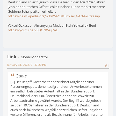
Deutschland so erfolgreich, dass sie hier in den 60er/70er Jahren
(von der deutschen Öffentlichkeit nahezu unbemerkt) mehrere
Goldene Schallplatten erhielt. ...
https://de.wikipedia.org/wiki/Y%C3%BCksel_%C3%96zkasap
Yüksel Özkasap - Almanya'ya Mecbur Ettin Yoksulluk Beni
https://youtu.be/25QONWuj7AE
Link
Global Moderator
January 31, 2022, 01:57:20 PM
#1
Quote
[...] Der Begriff Gastarbeiter bezeichnet Mitglieder einer
Personengruppe, denen aufgrund von Anwerbeabkommen
ein zeitlich befristeter Aufenthalt in der Bundesrepublik
Deutschland, der DDR, Österreich oder der Schweiz zur
Arbeitsaufnahme gewährt wurde. Der Begriff wurde jedoch
seit den 1970er Jahren in der Bundesrepublik Deutschland
auch nach faktischem Wegfall der zeitlichen Befristung ohne
weitere Differenzierung als Bezeichnung für Arbeitsmigranten