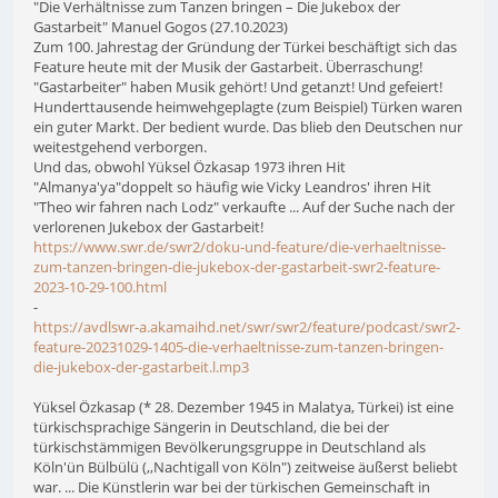
"Die Verhältnisse zum Tanzen bringen – Die Jukebox der
Gastarbeit" Manuel Gogos (27.10.2023)
Zum 100. Jahrestag der Gründung der Türkei beschäftigt sich das
Feature heute mit der Musik der Gastarbeit. Überraschung!
"Gastarbeiter" haben Musik gehört! Und getanzt! Und gefeiert!
Hunderttausende heimwehgeplagte (zum Beispiel) Türken waren
ein guter Markt. Der bedient wurde. Das blieb den Deutschen nur
weitestgehend verborgen.
Und das, obwohl Yüksel Özkasap 1973 ihren Hit
"Almanya'ya"doppelt so häufig wie Vicky Leandros' ihren Hit
"Theo wir fahren nach Lodz" verkaufte ... Auf der Suche nach der
verlorenen Jukebox der Gastarbeit!
https://www.swr.de/swr2/doku-und-feature/die-verhaeltnisse-
zum-tanzen-bringen-die-jukebox-der-gastarbeit-swr2-feature-
2023-10-29-100.html
-
https://avdlswr-a.akamaihd.net/swr/swr2/feature/podcast/swr2-
feature-20231029-1405-die-verhaeltnisse-zum-tanzen-bringen-
die-jukebox-der-gastarbeit.l.mp3
Yüksel Özkasap (* 28. Dezember 1945 in Malatya, Türkei) ist eine
türkischsprachige Sängerin in Deutschland, die bei der
türkischstämmigen Bevölkerungsgruppe in Deutschland als
Köln'ün Bülbülü (,,Nachtigall von Köln") zeitweise äußerst beliebt
war. ... Die Künstlerin war bei der türkischen Gemeinschaft in