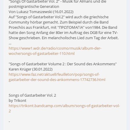
"Songs Of Gastarbeiter Vol. 2" - Musik für Almans und die
postmigrantische Generation
Von Lukasz Tomaszewski (16.01.2022)
Auf "Songs of Gastarbeiter Vol.2" wird auch die griechische
Community hörbar gemacht. Zum Beispiel durch die Band
Proechòs aus Frankfurt, mit "ΠΡΩΤΟΜΑΓΙΑ" von1984. Die Band
hatte den Song Anfang der 80er im Auftrag des DGB für eine TV-
Show geschrieben. Ein melancholisches Lied zum Tag der Arbeit.
...
https://www1.wdr.de/radio/cosmo/musik/album-der-
woche/songs-of-gastarbeiter-110.html
"Songs of Gastarbeiter Volume 2 : Der Sound des Ankommens"
Karen Krüger (30.01.2022)
https://www.faz.net/aktuell/feuilleton/pop/songs-of-
gastarbeiter-der-sound-des-ankommens-17742736.html
Songs of Gastarbeiter Vol. 2
by Trikont
https://trikont.bandcamp.com/album/songs-of-gastarbeiter-vol-
2
-