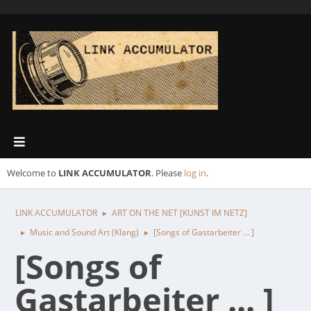
Welcome to
LINK ACCUMULATOR
. Please
log in
.
LINK ACCUMULATOR
ART ON THE NET [KUNST IM NETZ]
►
Music and Sound Art (Klang)
[Songs of Gastarbeiter ... ]
►
►
[Songs of
Gastarbeiter ... ]