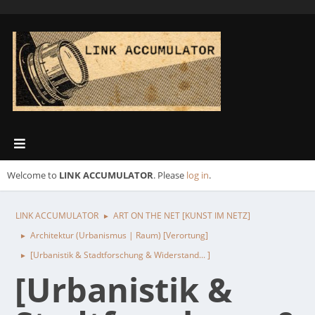
Welcome to
LINK ACCUMULATOR
. Please
log in
.
LINK ACCUMULATOR
ART ON THE NET [KUNST IM NETZ]
►
Architektur (Urbanismus | Raum) [Verortung]
►
[Urbanistik & Stadtforschung & Widerstand... ]
►
[Urbanistik &