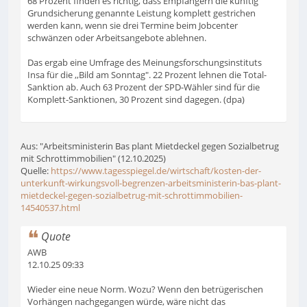
68 Prozent finden es richtig, dass Empfängern die künftig
Grundsicherung genannte Leistung komplett gestrichen
werden kann, wenn sie drei Termine beim Jobcenter
schwänzen oder Arbeitsangebote ablehnen.
Das ergab eine Umfrage des Meinungsforschungsinstituts
Insa für die ,,Bild am Sonntag". 22 Prozent lehnen die Total-
Sanktion ab. Auch 63 Prozent der SPD-Wähler sind für die
Komplett-Sanktionen, 30 Prozent sind dagegen. (dpa)
Aus: "Arbeitsministerin Bas plant Mietdeckel gegen Sozialbetrug
mit Schrottimmobilien" (12.10.2025)
Quelle:
https://www.tagesspiegel.de/wirtschaft/kosten-der-
unterkunft-wirkungsvoll-begrenzen-arbeitsministerin-bas-plant-
mietdeckel-gegen-sozialbetrug-mit-schrottimmobilien-
14540537.html
Quote
AWB
12.10.25 09:33
Wieder eine neue Norm. Wozu? Wenn den betrügerischen
Vorhängen nachgegangen würde, wäre nicht das