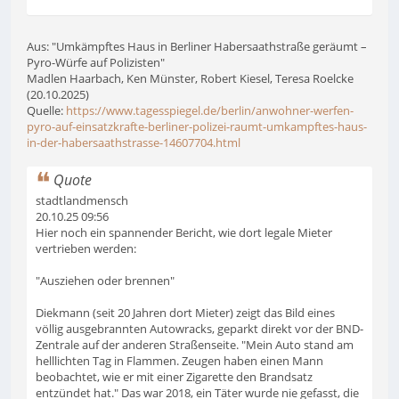
Aus: "Umkämpftes Haus in Berliner Habersaathstraße geräumt –
Pyro-Würfe auf Polizisten"
Madlen Haarbach, Ken Münster, Robert Kiesel, Teresa Roelcke
(20.10.2025)
Quelle:
https://www.tagesspiegel.de/berlin/anwohner-werfen-
pyro-auf-einsatzkrafte-berliner-polizei-raumt-umkampftes-haus-
in-der-habersaathstrasse-14607704.html
Quote
stadtlandmensch
20.10.25 09:56
Hier noch ein spannender Bericht, wie dort legale Mieter
vertrieben werden:
"Ausziehen oder brennen"
Diekmann (seit 20 Jahren dort Mieter) zeigt das Bild eines
völlig ausgebrannten Autowracks, geparkt direkt vor der BND-
Zentrale auf der anderen Straßenseite. "Mein Auto stand am
helllichten Tag in Flammen. Zeugen haben einen Mann
beobachtet, wie er mit einer Zigarette den Brandsatz
entzündet hat." Das war 2018, ein Täter wurde nie gefasst, die