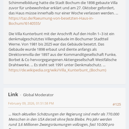
Schimmelbildung hatte die Stadt Bochum die 1898 gebaute Villa
zuvor für unbewohnbar erklärt und am 27. Oktober gefordert,
das Haus müsse innerhalb nur einer Woche verlassen werden. ...
https://taz.de/Raeumung-von-besetzten-Haus-in-
Bochum/!6140555/
Die Villa Kunterbunt mit der Anschrift Auf den Holln 1–3 ist ein
denkmalgeschütztes Villengebäude im Bochumer Stadtteil
Werne. Von 1981 bis 2025 war das Gebäude besetzt. Das
Gebäude wurde 1898 erbaut und diente anfangs als
Direktorenvilla der 1897 aus der Kommanditgesellschaft Funke,
Borbet & Co hervorgegangenen Aktiengesellschaft Westfälische
Drahtwerke. ... Es steht seit 1991 unter Denkmalschutz. ...
https://de.wikipedia.org/wiki/Villa_Kunterbunt_(Bochum)
Link
Global Moderator
February 09, 2026, 01:51:58 PM
#125
... Nach aktuellen Schätzungen der Regierung sind mehr als 770.000
Menschen in den USA derzeit ohne feste Bleibe. Pro Jahr werden
rund 3,6 Millionen Zwangsräumungen vollzogen, fast 10.000 pro