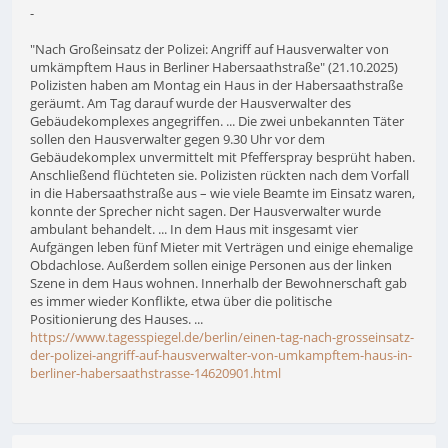
-
"Nach Großeinsatz der Polizei: Angriff auf Hausverwalter von
umkämpftem Haus in Berliner Habersaathstraße" (21.10.2025)
Polizisten haben am Montag ein Haus in der Habersaathstraße
geräumt. Am Tag darauf wurde der Hausverwalter des
Gebäudekomplexes angegriffen. ... Die zwei unbekannten Täter
sollen den Hausverwalter gegen 9.30 Uhr vor dem
Gebäudekomplex unvermittelt mit Pfefferspray besprüht haben.
Anschließend flüchteten sie. Polizisten rückten nach dem Vorfall
in die Habersaathstraße aus – wie viele Beamte im Einsatz waren,
konnte der Sprecher nicht sagen. Der Hausverwalter wurde
ambulant behandelt. ... In dem Haus mit insgesamt vier
Aufgängen leben fünf Mieter mit Verträgen und einige ehemalige
Obdachlose. Außerdem sollen einige Personen aus der linken
Szene in dem Haus wohnen. Innerhalb der Bewohnerschaft gab
es immer wieder Konflikte, etwa über die politische
Positionierung des Hauses. ...
https://www.tagesspiegel.de/berlin/einen-tag-nach-grosseinsatz-
der-polizei-angriff-auf-hausverwalter-von-umkampftem-haus-in-
berliner-habersaathstrasse-14620901.html