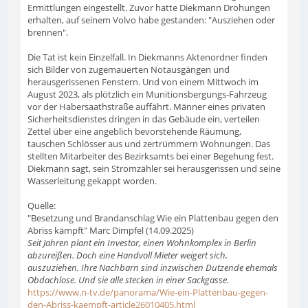
Ermittlungen eingestellt. Zuvor hatte Diekmann Drohungen
erhalten, auf seinem Volvo habe gestanden: "Ausziehen oder
brennen".
Die Tat ist kein Einzelfall. In Diekmanns Aktenordner finden
sich Bilder von zugemauerten Notausgängen und
herausgerissenen Fenstern. Und von einem Mittwoch im
August 2023, als plötzlich ein Munitionsbergungs-Fahrzeug
vor der Habersaathstraße auffährt. Männer eines privaten
Sicherheitsdienstes dringen in das Gebäude ein, verteilen
Zettel über eine angeblich bevorstehende Räumung,
tauschen Schlösser aus und zertrümmern Wohnungen. Das
stellten Mitarbeiter des Bezirksamts bei einer Begehung fest.
Diekmann sagt, sein Stromzähler sei herausgerissen und seine
Wasserleitung gekappt worden.
Quelle:
"Besetzung und Brandanschlag Wie ein Plattenbau gegen den
Abriss kämpft" Marc Dimpfel (14.09.2025)
Seit Jahren plant ein Investor, einen Wohnkomplex in Berlin
abzureißen. Doch eine Handvoll Mieter weigert sich,
auszuziehen. Ihre Nachbarn sind inzwischen Dutzende ehemals
Obdachlose. Und sie alle stecken in einer Sackgasse.
https://www.n-tv.de/panorama/Wie-ein-Plattenbau-gegen-
den-Abriss-kaempft-article26010405.html