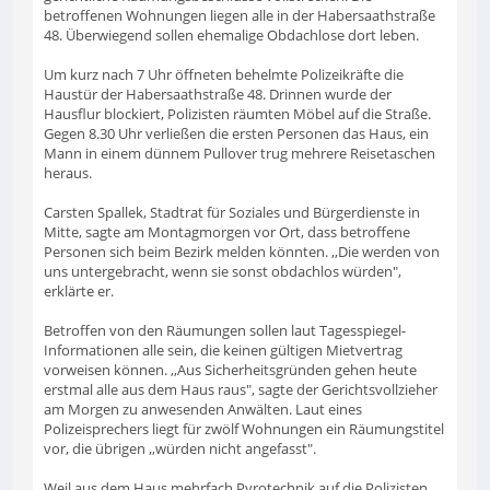
betroffenen Wohnungen liegen alle in der Habersaathstraße
48. Überwiegend sollen ehemalige Obdachlose dort leben.
Um kurz nach 7 Uhr öffneten behelmte Polizeikräfte die
Haustür der Habersaathstraße 48. Drinnen wurde der
Hausflur blockiert, Polizisten räumten Möbel auf die Straße.
Gegen 8.30 Uhr verließen die ersten Personen das Haus, ein
Mann in einem dünnem Pullover trug mehrere Reisetaschen
heraus.
Carsten Spallek, Stadtrat für Soziales und Bürgerdienste in
Mitte, sagte am Montagmorgen vor Ort, dass betroffene
Personen sich beim Bezirk melden könnten. ,,Die werden von
uns untergebracht, wenn sie sonst obdachlos würden",
erklärte er.
Betroffen von den Räumungen sollen laut Tagesspiegel-
Informationen alle sein, die keinen gültigen Mietvertrag
vorweisen können. ,,Aus Sicherheitsgründen gehen heute
erstmal alle aus dem Haus raus", sagte der Gerichtsvollzieher
am Morgen zu anwesenden Anwälten. Laut eines
Polizeisprechers liegt für zwölf Wohnungen ein Räumungstitel
vor, die übrigen ,,würden nicht angefasst".
Weil aus dem Haus mehrfach Pyrotechnik auf die Polizisten