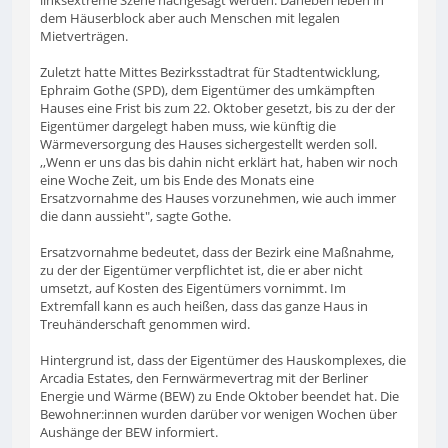
dem Häuserblock aber auch Menschen mit legalen
Mietverträgen.
Zuletzt hatte Mittes Bezirksstadtrat für Stadtentwicklung,
Ephraim Gothe (SPD), dem Eigentümer des umkämpften
Hauses eine Frist bis zum 22. Oktober gesetzt, bis zu der der
Eigentümer dargelegt haben muss, wie künftig die
Wärmeversorgung des Hauses sichergestellt werden soll.
,,Wenn er uns das bis dahin nicht erklärt hat, haben wir noch
eine Woche Zeit, um bis Ende des Monats eine
Ersatzvornahme des Hauses vorzunehmen, wie auch immer
die dann aussieht", sagte Gothe.
Ersatzvornahme bedeutet, dass der Bezirk eine Maßnahme,
zu der der Eigentümer verpflichtet ist, die er aber nicht
umsetzt, auf Kosten des Eigentümers vornimmt. Im
Extremfall kann es auch heißen, dass das ganze Haus in
Treuhänderschaft genommen wird.
Hintergrund ist, dass der Eigentümer des Hauskomplexes, die
Arcadia Estates, den Fernwärmevertrag mit der Berliner
Energie und Wärme (BEW) zu Ende Oktober beendet hat. Die
Bewohner:innen wurden darüber vor wenigen Wochen über
Aushänge der BEW informiert.