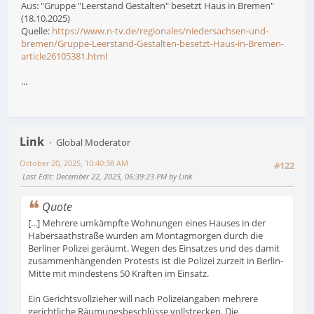
Aus: "Gruppe "Leerstand Gestalten" besetzt Haus in Bremen"
(18.10.2025)
Quelle:
https://www.n-tv.de/regionales/niedersachsen-und-
bremen/Gruppe-Leerstand-Gestalten-besetzt-Haus-in-Bremen-
article26105381.html
...
Link
Global Moderator
October 20, 2025, 10:40:38 AM
#122
Last Edit
: December 22, 2025, 06:39:23 PM by Link
Quote
[...] Mehrere umkämpfte Wohnungen eines Hauses in der
Habersaathstraße wurden am Montagmorgen durch die
Berliner Polizei geräumt. Wegen des Einsatzes und des damit
zusammenhängenden Protests ist die Polizei zurzeit in Berlin-
Mitte mit mindestens 50 Kräften im Einsatz.
Ein Gerichtsvollzieher will nach Polizeiangaben mehrere
gerichtliche Räumungsbeschlüsse vollstrecken. Die