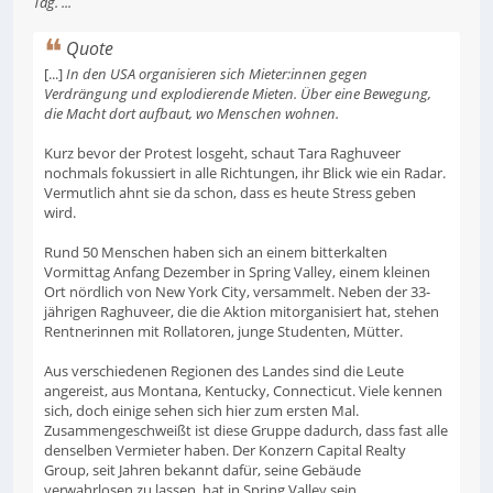
Tag. ...
Quote
[...]
In den USA organisieren sich Mieter:innen gegen
Verdrängung und explodierende Mieten. Über eine Bewegung,
die Macht dort aufbaut, wo Menschen wohnen.
Kurz bevor der Protest losgeht, schaut Tara Raghuveer
nochmals fokussiert in alle Richtungen, ihr Blick wie ein Radar.
Vermutlich ahnt sie da schon, dass es heute Stress geben
wird.
Rund 50 Menschen haben sich an einem bitterkalten
Vormittag Anfang Dezember in Spring Valley, einem kleinen
Ort nördlich von New York City, versammelt. Neben der 33-
jährigen Raghuveer, die die Aktion mitorganisiert hat, stehen
Rentnerinnen mit Rollatoren, junge Studenten, Mütter.
Aus verschiedenen Regionen des Landes sind die Leute
angereist, aus Montana, Kentucky, Connecticut. Viele kennen
sich, doch einige sehen sich hier zum ersten Mal.
Zusammengeschweißt ist diese Gruppe dadurch, dass fast alle
denselben Vermieter haben. Der Konzern Capital Realty
Group, seit Jahren bekannt dafür, seine Gebäude
verwahrlosen zu lassen, hat in Spring Valley sein