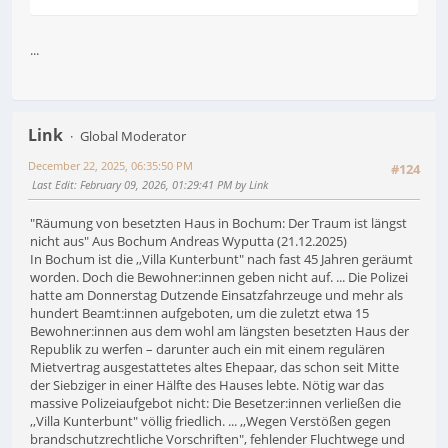
...
Link
Global Moderator
December 22, 2025, 06:35:50 PM
#124
Last Edit
: February 09, 2026, 01:29:41 PM by Link
"Räumung von besetzten Haus in Bochum: Der Traum ist längst
nicht aus" Aus Bochum Andreas Wyputta (21.12.2025)
In Bochum ist die ,,Villa Kunterbunt" nach fast 45 Jahren geräumt
worden. Doch die Bewohner:innen geben nicht auf. ... Die Polizei
hatte am Donnerstag Dutzende Einsatzfahrzeuge und mehr als
hundert Beamt:innen aufgeboten, um die zuletzt etwa 15
Bewohner:innen aus dem wohl am längsten besetzten Haus der
Republik zu werfen – darunter auch ein mit einem regulären
Mietvertrag ausgestattetes altes Ehepaar, das schon seit Mitte
der Siebziger in einer Hälfte des Hauses lebte. Nötig war das
massive Polizeiaufgebot nicht: Die Besetzer:innen verließen die
,,Villa Kunterbunt" völlig friedlich. ... ,,Wegen Verstößen gegen
brandschutzrechtliche Vorschriften", fehlender Fluchtwege und