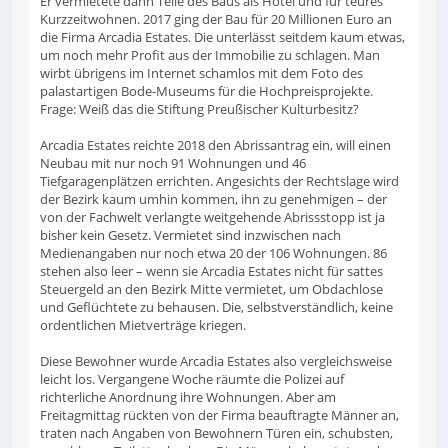
Er vermietete dann Teile des Baus als Hotel und für teures
Kurzzeitwohnen. 2017 ging der Bau für 20 Millionen Euro an
die Firma Arcadia Estates. Die unterlässt seitdem kaum etwas,
um noch mehr Profit aus der Immobilie zu schlagen. Man
wirbt übrigens im Internet schamlos mit dem Foto des
palastartigen Bode-Museums für die Hochpreisprojekte.
Frage: Weiß das die Stiftung Preußischer Kulturbesitz?
Arcadia Estates reichte 2018 den Abrissantrag ein, will einen
Neubau mit nur noch 91 Wohnungen und 46
Tiefgaragenplätzen errichten. Angesichts der Rechtslage wird
der Bezirk kaum umhin kommen, ihn zu genehmigen – der
von der Fachwelt verlangte weitgehende Abrissstopp ist ja
bisher kein Gesetz. Vermietet sind inzwischen nach
Medienangaben nur noch etwa 20 der 106 Wohnungen. 86
stehen also leer – wenn sie Arcadia Estates nicht für sattes
Steuergeld an den Bezirk Mitte vermietet, um Obdachlose
und Geflüchtete zu behausen. Die, selbstverständlich, keine
ordentlichen Mietverträge kriegen.
Diese Bewohner wurde Arcadia Estates also vergleichsweise
leicht los. Vergangene Woche räumte die Polizei auf
richterliche Anordnung ihre Wohnungen. Aber am
Freitagmittag rückten von der Firma beauftragte Männer an,
traten nach Angaben von Bewohnern Türen ein, schubsten,