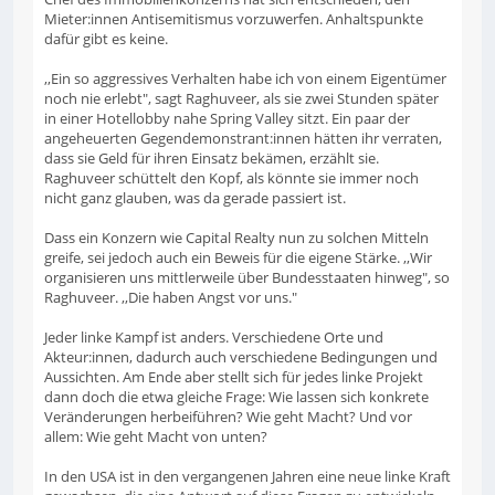
Mieter:innen Antisemitismus vorzuwerfen. Anhaltspunkte
dafür gibt es keine.
,,Ein so aggressives Verhalten habe ich von einem Eigentümer
noch nie erlebt", sagt Raghuveer, als sie zwei Stunden später
in einer Hotellobby nahe Spring Valley sitzt. Ein paar der
angeheuerten Gegendemonstrant:innen hätten ihr verraten,
dass sie Geld für ihren Einsatz bekämen, erzählt sie.
Raghuveer schüttelt den Kopf, als könnte sie immer noch
nicht ganz glauben, was da gerade passiert ist.
Dass ein Konzern wie Capital Realty nun zu solchen Mitteln
greife, sei jedoch auch ein Beweis für die eigene Stärke. ,,Wir
organisieren uns mittlerweile über Bundesstaaten hinweg", so
Raghuveer. ,,Die haben Angst vor uns."
Jeder linke Kampf ist anders. Verschiedene Orte und
Akteur:innen, dadurch auch verschiedene Bedingungen und
Aussichten. Am Ende aber stellt sich für jedes linke Projekt
dann doch die etwa gleiche Frage: Wie lassen sich konkrete
Veränderungen herbeiführen? Wie geht Macht? Und vor
allem: Wie geht Macht von unten?
In den USA ist in den vergangenen Jahren eine neue linke Kraft