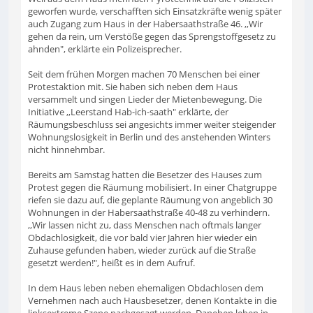
geworfen wurde, verschafften sich Einsatzkräfte wenig später
auch Zugang zum Haus in der Habersaathstraße 46. ,,Wir
gehen da rein, um Verstöße gegen das Sprengstoffgesetz zu
ahnden", erklärte ein Polizeisprecher.
Seit dem frühen Morgen machen 70 Menschen bei einer
Protestaktion mit. Sie haben sich neben dem Haus
versammelt und singen Lieder der Mietenbewegung. Die
Initiative ,,Leerstand Hab-ich-saath" erklärte, der
Räumungsbeschluss sei angesichts immer weiter steigender
Wohnungslosigkeit in Berlin und des anstehenden Winters
nicht hinnehmbar.
Bereits am Samstag hatten die Besetzer des Hauses zum
Protest gegen die Räumung mobilisiert. In einer Chatgruppe
riefen sie dazu auf, die geplante Räumung von angeblich 30
Wohnungen in der Habersaathstraße 40-48 zu verhindern.
,,Wir lassen nicht zu, dass Menschen nach oftmals langer
Obdachlosigkeit, die vor bald vier Jahren hier wieder ein
Zuhause gefunden haben, wieder zurück auf die Straße
gesetzt werden!", heißt es in dem Aufruf.
In dem Haus leben neben ehemaligen Obdachlosen dem
Vernehmen nach auch Hausbesetzer, denen Kontakte in die
linksextreme Szene nachgesagt werden. Daneben leben in