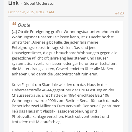
Link
Global Moderator
October 28, 2025, 10:03:33 AM
#123
Quote
[...] Ob die Enteignung großer Wohnungsbauunternehmen die
Wohnungsnot unserer Zeit lösen kann, ist zu Recht höchst
umstritten. Aber es gibt Fälle, die jedenfalls meine
Enteignungsskepsis infrage stellen. Das sind jene
Hauseigentümer, die gut brauchbare Wohnungen gegen alle
gesetzliche Pflicht oft jahrelang leer stehen und Häuser
systematisch verfallen lassen oder gar herunterwirtschaften,
die Mieter drangsalieren, Gewerbemieten über alle Maßen
anheben und damit die Stadtwirtschaft ruinieren.
Kurz: Es geht um Skandale wie den um das Haus in der
Habersaatstraße 48-44 gegenüber der BND-Festung an der
Chausseestraße. Einst hatte der 1984 errichtete Bau 106
Wohnungen, wurde 2006 vom Berliner Senat für auch damals
lächerliche zwei Millionen Euro verkauft. Der neue Eigentümer
ließ das Haus mit Plastik-Fassadenisolierung und
Photovoltaikanlage versehen. Hoch subventioniert und
trotzdem mit Mietaufschlag.