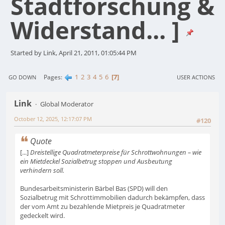
Stadtforschung &
Widerstand... ]
Started by Link, April 21, 2011, 01:05:44 PM
1
2
3
4
5
6
7
Pages
GO DOWN
USER ACTIONS
Link
Global Moderator
October 12, 2025, 12:17:07 PM
#120
Quote
[...]
Dreistellige Quadratmeterpreise für Schrottwohnungen – wie
ein Mietdeckel Sozialbetrug stoppen und Ausbeutung
verhindern soll.
Bundesarbeitsministerin Bärbel Bas (SPD) will den
Sozialbetrug mit Schrottimmobilien dadurch bekämpfen, dass
der vom Amt zu bezahlende Mietpreis je Quadratmeter
gedeckelt wird.