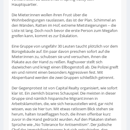
Hauptquartier.
Die Mieter:innen wollen ihren Frust über die
Wohnbedingungen rauslassen, das ist der Plan. Schimmel an
den Wänden, Ratten im Hof, extreme Mietsteigerungen – die
Liste ist lang. Doch noch bevor die erste Person zum Megafon
greifen kann, kommt es zur Eskalation.
Eine Gruppe von ungefähr 30 Leuten taucht plötzlich vor dem
Bürogebäude auf. Ein paar davon preschen sofort auf die
Mieter:innen zu, schubsen sie und versuchen, ihnen die
Plakate aus der Hand zu reißen. Raghuveer stellt sich
dazwischen und kriegt einen Ellbogenstoß ab. Die Polizei greift
ein und nimmt einen besonders Aggressiven fest. Mit
Absperrband werden die zwei Gruppen schließlich getrennt.
Der Gegenprotest ist von Capital Realty organisiert, wie sofort
klar ist. Ein ziemlich bizarres Schauspiel. Die meisten in dieser
Gruppe sind nämlich hispanische Migrant:innen in
Arbeitsklamotten, die, wie sich herausstellen wird, gar nicht
wissen, was sie hier tun. Mit etwas ratlosem Blick stehen sie
herum, halten Israelflaggen hoch, die ihnen offenbar kurz
zuvor in die Hand gedrückt wurden. Auf den Plakaten stehen
Sprüche wie ,,No Tolerance for Antisemitism". Der jüdische
Chef des Immobilienkonzerns hat sich entschieden, den