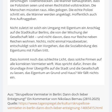
zerschlugen Toilettenbecken. Die Männer behaupteten, dass
sie Polizisten seien und einen Rechtstitel vollstreckten. Die
Menschen müssten raus. Alles gelogen. Die echte Polizei
schritt ein, die Männer werden angeklagt. Hoffentlich auch
ihre Auftraggeber.
Nicht zuletzt ist solch ein Umgang mit Eigentum ein Anschlag
auf die Stadtkultur Berlins, die von der Mischung der
Gesellschaft lebt – und nicht davon, dass nur Reiche neben
Reichen wohnen. Nichts, nicht einmal Hausbesetzer,
entschuldigt solch ein Vorgehen, das die Sozialbindung des
Eigentums mit Füßen tritt.
Dazu kommt noch das schlechte Licht, dass solche Firmen auf
alle korrekten Vermieter wirft. Was spricht dafür, ihnen die
Grundlage ihrer Übergriffe auf die Stadt und die Gesellschaft
zu lassen, das Eigentum an Grund und Haus? Mir fällt nichts
ein.
Aus: "Skrupellose Vermieter in Berlin: Dann doch lieber
Enteignung!" Ein Kommentar von Nikolaus Bernau (2810.2025)
Quelle:
https://www.tagesspiegel.de/kultur/skrupellose-
vermieter-in-berlin-dann-doch-lieber-enteignung-14665415.html