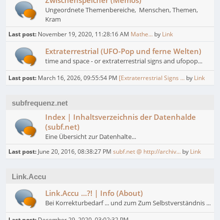
Zwischenspeicher (Memos)
Ungeordnete Themenbereiche, Menschen, Themen,
Kram
Last post:
November 19, 2020, 11:28:16 AM
Mathe...
by
Link
Extraterrestrial (UFO-Pop und ferne Welten)
time and space - or extraterrestrial signs and ufopop...
Last post:
March 16, 2026, 09:55:54 PM
[Extraterrestrial Signs ...
by
Link
subfrequenz.net
Index | Inhaltsverzeichnis der Datenhalde
(subf.net)
Eine Übersicht zur Datenhalte...
Last post:
June 20, 2016, 08:38:27 PM
subf.net @ http://archiv...
by
Link
Link.Accu
Link.Accu ...?! | Info (About)
Bei Korrekturbedarf ... und zum Zum Selbstverständnis ...
Last post:
December 29, 2020, 03:02:32 PM