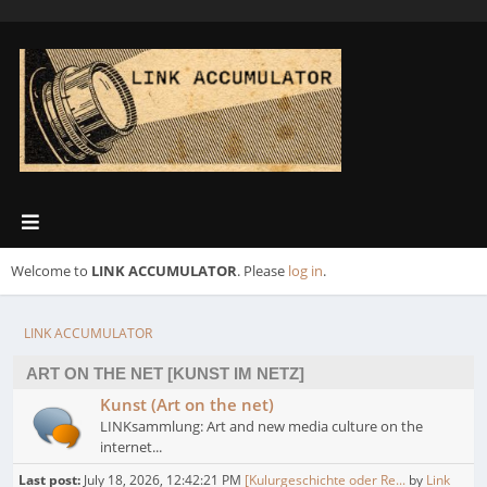
Welcome to
LINK ACCUMULATOR
. Please
log in
.
LINK ACCUMULATOR
ART ON THE NET [KUNST IM NETZ]
Kunst (Art on the net)
LINKsammlung: Art and new media culture on the
internet...
Last post:
July 18, 2026, 12:42:21 PM
[Kulurgeschichte oder Re...
by
Link