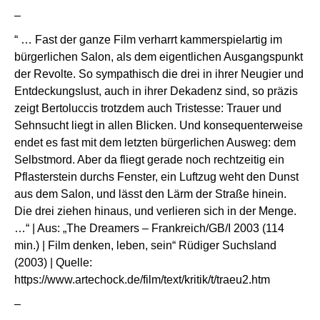
–
“ … Fast der ganze Film verharrt kammer­spiel­artig im
bürger­li­chen Salon, als dem eigent­li­chen Ausgangs­punkt
der Revolte. So sympa­thisch die drei in ihrer Neugier und
Entde­ckungs­lust, auch in ihrer Dekadenz sind, so präzis
zeigt Berto­luccis trotzdem auch Tristesse: Trauer und
Sehnsucht liegt in allen Blicken. Und konse­quen­ter­weise
endet es fast mit dem letzten bürger­li­chen Ausweg: dem
Selbst­mord. Aber da fliegt gerade noch recht­zeitig ein
Pflas­ter­stein durchs Fenster, ein Luftzug weht den Dunst
aus dem Salon, und lässt den Lärm der Straße hinein.
Die drei ziehen hinaus, und verlieren sich in der Menge.
…“ | Aus: „The Dreamers – Frankreich/GB/I 2003 (114
min.) | Film denken, leben, sein“ Rüdiger Suchsland
(2003) | Quelle:
https://www.artechock.de/film/text/kritik/t/traeu2.htm
–