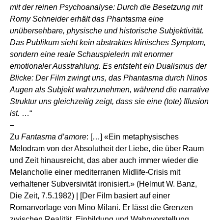
mit der reinen Psychoanalyse: Durch die Besetzung mit
Romy Schneider erhält das Phantasma eine
unübersehbare, physische und historische Subjektivität.
Das Publikum sieht kein abstraktes klinisches Symptom,
sondern eine reale Schauspielerin mit enormer
emotionaler Ausstrahlung. Es entsteht ein Dualismus der
Blicke: Der Film zwingt uns, das Phantasma durch Ninos
Augen als Subjekt wahrzunehmen, während die narrative
Struktur uns gleichzeitig zeigt, dass sie eine (tote) Illusion
ist.
…“
–
Zu
Fantasma d’amore
: […] «Ein metaphysisches
Melodram von der Absolutheit der Liebe, die über Raum
und Zeit hinausreicht, das aber auch immer wieder die
Melancholie einer mediterranen Midlife-Crisis mit
verhaltener Subversivität ironisiert.» (Helmut W. Banz,
Die Zeit, 7.5.1982) | [Der Film basiert auf einer
Romanvorlage von Mino Milani. Er lässt die Grenzen
zwischen Realität, Einbildung und Wahnvorstellung