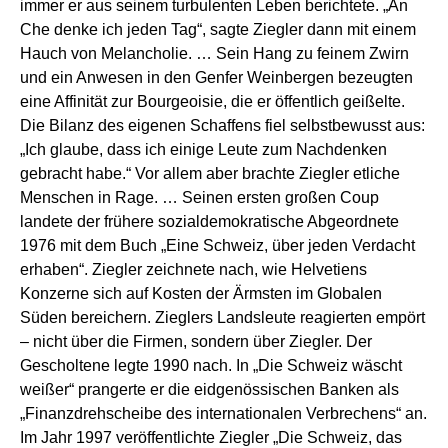
immer er aus seinem turbulenten Leben berichtete. „An
Che denke ich jeden Tag“, sagte Ziegler dann mit einem
Hauch von Melancholie. … Sein Hang zu feinem Zwirn
und ein Anwesen in den Genfer Weinbergen bezeugten
eine Affinität zur Bourgeoisie, die er öffentlich geißelte.
Die Bilanz des eigenen Schaffens fiel selbstbewusst aus:
„Ich glaube, dass ich einige Leute zum Nachdenken
gebracht habe.“ Vor allem aber brachte Ziegler etliche
Menschen in Rage. … Seinen ersten großen Coup
landete der frühere sozialdemokratische Abgeordnete
1976 mit dem Buch „Eine Schweiz, über jeden Verdacht
erhaben“. Ziegler zeichnete nach, wie Helvetiens
Konzerne sich auf Kosten der Ärmsten im Globalen
Süden bereichern. Zieglers Landsleute reagierten empört
– nicht über die Firmen, sondern über Ziegler. Der
Gescholtene legte 1990 nach. In „Die Schweiz wäscht
weißer“ prangerte er die eidgenössischen Banken als
„Finanzdrehscheibe des internationalen Verbrechens“ an.
Im Jahr 1997 veröffentlichte Ziegler „Die Schweiz, das