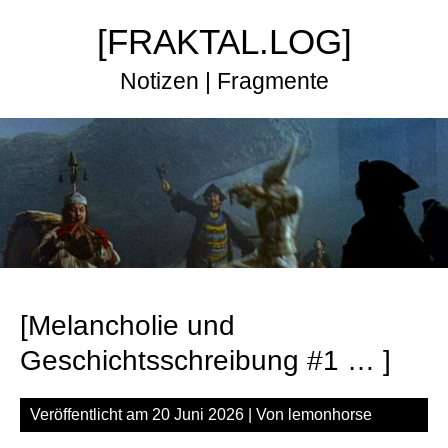
Zum
[FRAKTAL.LOG]
Inhalt
springen
Notizen | Fragmente
[Melancholie und
Geschichtsschreibung #1 … ]
Veröffentlicht am
20 Juni 2026
| Von
lemonhorse