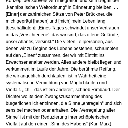
Konzept der subversiven Integration und sein Begriff der
„kannibalischen Weltordnung“ in Erinnerung bleiben. …
[Einer] der zahlreichen Sätze von Peter Brückner, die
mich geprägt [haben] und [mich] mein Leben lang
[beschäftigten]: „Eines Tages schwindet unser Vertrauen
in das ‚Verschiedene‘, das wir sind; das offene Gelände,
unser Atlantis, versinkt.“ Die vielen Teilpersonen, aus
denen wir zu Beginn des Lebens bestehen, schrumpfen
auf den „Einen“ zusammen, der wir mit Eintritt ins
Erwachsenenalter werden. Alles andere bleibt liegen und
verkümmert im Laufe der Jahre. Die berühmte Reifung,
die wir angeblich durchlaufen, ist in Wahrheit eine
systematische Vernichtung von Möglichkeiten und
Vielfalt. „Ich – das ist ein anderer“, schrieb Rimbaud. Der
Dichter wollte dem Zwangszusammenhang des
bürgerlichen Ich entrinnen, die Sinne „entregeln“ und sich
sensibel machen oder erhalten. Die „Verregelung aller
Sinne“ ist mit der Reduzierung ihrer schöpferischen
Vielfalt auf den einen „Sinn des Habens“ (Karl Marx)