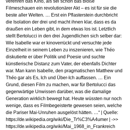
verehren das Kino, als sei schon das bloße
Filmeschauen ein revolutionärer Akt – es ist für sie die
beste aller Welten. … Erst ein Pflasterstein durchbricht
die Isolation der drei und macht ihnen klar, dass es da
draußen ein Leben gibt, in dem etwas los ist. Letztlich
stellt Bertolucci in den drei Jugendlichen sich selber dar:
Wie Isabelle war er kinoverrückt und versuchte jede
Einzelheit in seinem Leben zu inszenieren, wie Théo
diskutierte er über Politik und Poesie und suchte
künstlerische Distanz zum Vater, der ebenfalls Dichter
war. Man kann Isabelle, den pragmatischen Matthew und
Théo gar als Es, Ich und Über-Ich auffassen. … Ein
Grund, diesen Film zu machen, war für Bertolucci das
gegenwärtige Unwissen darüber, was die damalige
Generation wirklich bewegt hat. Heute wüssten nur noch
wenige, dass es Filmbegeisterte gewesen seien, welche
die Pariser Mai-Unruhen ausgelöst hätten. …“ | Quelle:
https://de.wikipedia.org/wiki/Die_Tr%C3%A4umer
| ->>
https://de.wikipedia.org/wiki/Mai_1968_in_Frankreich