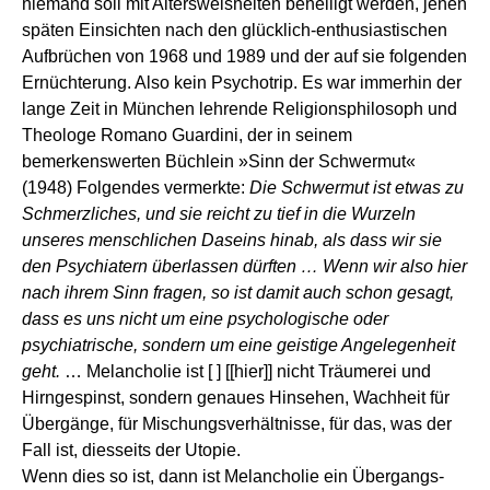
niemand soll mit Altersweisheiten behelligt werden, jenen
späten Einsichten nach den glücklich-enthusiastischen
Aufbrüchen von 1968 und 1989 und der auf sie folgenden
Ernüchterung. Also kein Psychotrip. Es war immerhin der
lange Zeit in München lehrende Religionsphilosoph und
Theologe Romano Guardini, der in seinem
bemerkenswerten Büchlein »Sinn der Schwermut«
(1948) Folgendes vermerkte:
Die Schwermut ist etwas zu
Schmerzliches, und sie reicht zu tief in die Wurzeln
unseres menschlichen Daseins hinab, als dass wir sie
den Psychiatern überlassen dürften … Wenn wir also hier
nach ihrem Sinn fragen, so ist damit auch schon gesagt,
dass es uns nicht um eine psychologische oder
psychiatrische, sondern um eine geistige Angelegenheit
geht.
… Melancholie ist [ ] [[hier]] nicht Träumerei und
Hirngespinst, sondern genaues Hinsehen, Wachheit für
Übergänge, für Mischungsverhältnisse, für das, was der
Fall ist, diesseits der Utopie.
Wenn dies so ist, dann ist Melancholie ein Übergangs-