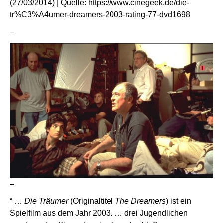
(27/03/2014) | Quelle:
https://www.cinegeek.de/die-
tr%C3%A4umer-dreamers-2003-rating-77-dvd1698
–
–
“ …
Die Träumer
(Originaltitel
The Dreamers
) ist ein
Spielfilm aus dem Jahr 2003. … drei Jugendlichen