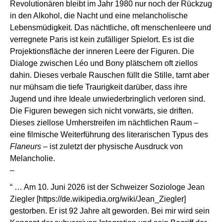
Revolutionären bleibt im Jahr 1980 nur noch der Rückzug
in den Alkohol, die Nacht und eine melancholische
Lebensmüdigkeit. Das nächtliche, oft menschenleere und
verregnete Paris ist kein zufälliger Spielort. Es ist die
Projektionsfläche der inneren Leere der Figuren. Die
Dialoge zwischen Léo und Bony plätschern oft ziellos
dahin. Dieses verbale Rauschen füllt die Stille, tarnt aber
nur mühsam die tiefe Traurigkeit darüber, dass ihre
Jugend und ihre Ideale unwiederbringlich verloren sind.
Die Figuren bewegen sich nicht vorwärts, sie driften.
Dieses ziellose Umherstreifen im nächtlichen Raum –
eine filmische Weiterführung des literarischen Typus des
Flaneurs
– ist zuletzt der physische Ausdruck von
Melancholie.
–
“ … Am 10. Juni 2026 ist der Schweizer Soziologe Jean
Ziegler [
https://de.wikipedia.org/wiki/Jean_Ziegler
]
gestorben. Er ist 92 Jahre alt geworden. Bei mir wird sein