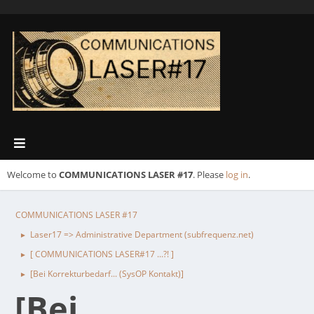
Welcome to
COMMUNICATIONS LASER #17
. Please
log in
.
COMMUNICATIONS LASER #17
Laser17 => Administrative Department (subfrequenz.net)
►
[ COMMUNICATIONS LASER#17 ...?! ]
►
[Bei Korrekturbedarf... (SysOP Kontakt)]
►
[Bei