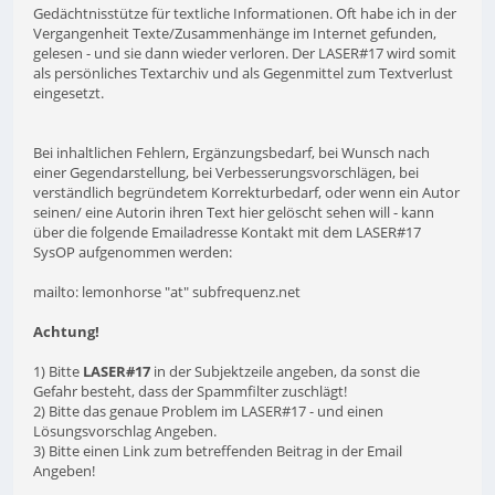
Gedächtnisstütze für textliche Informationen. Oft habe ich in der
Vergangenheit Texte/Zusammenhänge im Internet gefunden,
gelesen - und sie dann wieder verloren. Der LASER#17 wird somit
als persönliches Textarchiv und als Gegenmittel zum Textverlust
eingesetzt.
Bei inhaltlichen Fehlern, Ergänzungsbedarf, bei Wunsch nach
einer Gegendarstellung, bei Verbesserungsvorschlägen, bei
verständlich begründetem Korrekturbedarf, oder wenn ein Autor
seinen/ eine Autorin ihren Text hier gelöscht sehen will - kann
über die folgende Emailadresse Kontakt mit dem LASER#17
SysOP aufgenommen werden:
mailto: lemonhorse "at" subfrequenz.net
Achtung!
1) Bitte
LASER#17
in der Subjektzeile angeben, da sonst die
Gefahr besteht, dass der Spammfilter zuschlägt!
2) Bitte das genaue Problem im LASER#17 - und einen
Lösungsvorschlag Angeben.
3) Bitte einen Link zum betreffenden Beitrag in der Email
Angeben!