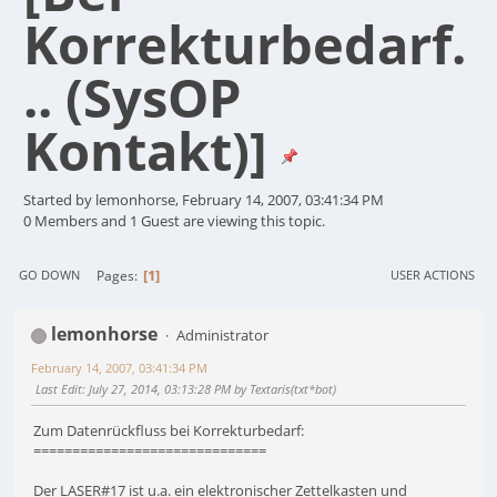
Korrekturbedarf.
.. (SysOP
Kontakt)]
Started by lemonhorse, February 14, 2007, 03:41:34 PM
0 Members and 1 Guest are viewing this topic.
1
Pages
GO DOWN
USER ACTIONS
lemonhorse
Administrator
February 14, 2007, 03:41:34 PM
Last Edit
: July 27, 2014, 03:13:28 PM by Textaris(txt*bot)
Zum Datenrückfluss bei Korrekturbedarf:
==============================
Der LASER#17 ist u.a. ein elektronischer Zettelkasten und