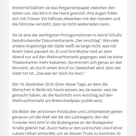
Knisternd blättert sie das Pergamentpapier zwischen den
Seiten um, das Kinn in die Hand gestützt. Ihre Augen füllen
sich mit Tränen. Ein hilfloses Abwinken mit den Händen und
die Filmcrew versteht, dass sie nicht weiterreden kann.
Sie ist eine der wichtigsten Protagonistinnen in Astrid Schults
beindruckender Dokumentarserie ,,Der Anschlag". Wie viele
andere Angehörige der Opfer weiß sie lange nicht, was mit
ihrem Vater passiert ist. Er und ihre Mutter sind an dem
Abend nur auf den Weihnachtsmarkt gegangen, weil sie keine
Theaterkarten mehr bekamen. Sie erinnert sich genau an den
Moment, als durch einen Anruf zur Gewissheit wird, dass der
Vater tot ist: ,,Das war ein Stich ins Herz."
Der 19. Dezember 2016. Einer dieser Tage, an dem die
Menschen in Berlin bis heute wissen, wo sie waren, was sie
gemacht haben, als die Nachricht vom Anschlag auf den
Weihnachtsmarkt am Breitscheidplatz publik wird.
Die Bilder der zerstörten Holzbuden und Lichterketten gehen
genauso um die Welt wie die des Lastwagens, den der
Tunesier Anis Amri in die Budengasse an der Budapester
Straße gelenkt hat. Zuvor hatte er den polnischen Lkw-Fahrer
Lukasz Urban ermordet, um an dessen Truck zu kommen. Er