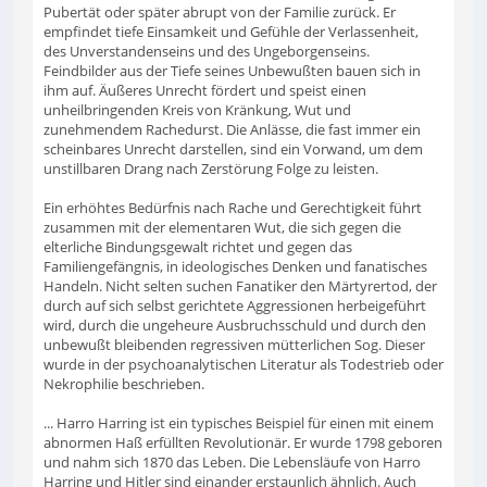
Pubertät oder später abrupt von der Familie zurück. Er
empfindet tiefe Einsamkeit und Gefühle der Verlassenheit,
des Unverstandenseins und des Ungeborgenseins.
Feindbilder aus der Tiefe seines Unbewußten bauen sich in
ihm auf. Äußeres Unrecht fördert und speist einen
unheilbringenden Kreis von Kränkung, Wut und
zunehmendem Rachedurst. Die Anlässe, die fast immer ein
scheinbares Unrecht darstellen, sind ein Vorwand, um dem
unstillbaren Drang nach Zerstörung Folge zu leisten.
Ein erhöhtes Bedürfnis nach Rache und Gerechtigkeit führt
zusammen mit der elementaren Wut, die sich gegen die
elterliche Bindungsgewalt richtet und gegen das
Familiengefängnis, in ideologisches Denken und fanatisches
Handeln. Nicht selten suchen Fanatiker den Märtyrertod, der
durch auf sich selbst gerichtete Aggressionen herbeigeführt
wird, durch die ungeheure Ausbruchsschuld und durch den
unbewußt bleibenden regressiven mütterlichen Sog. Dieser
wurde in der psychoanalytischen Literatur als Todestrieb oder
Nekrophilie beschrieben.
... Harro Harring ist ein typisches Beispiel für einen mit einem
abnormen Haß erfüllten Revolutionär. Er wurde 1798 geboren
und nahm sich 1870 das Leben. Die Lebensläufe von Harro
Harring und Hitler sind einander erstaunlich ähnlich. Auch