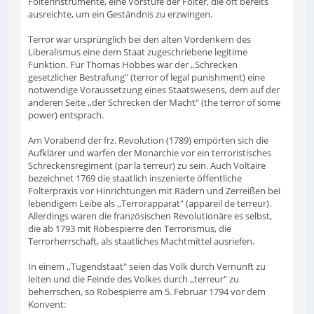
Folterinstrumente, eine Vorstufe der Folter, die oft bereits
ausreichte, um ein Geständnis zu erzwingen.
Terror war ursprünglich bei den alten Vordenkern des
Liberalismus eine dem Staat zugeschriebene legitime
Funktion. Für Thomas Hobbes war der ,,Schrecken
gesetzlicher Bestrafung" (terror of legal punishment) eine
notwendige Voraussetzung eines Staatswesens, dem auf der
anderen Seite ,,der Schrecken der Macht" (the terror of some
power) entsprach.
Am Vorabend der frz. Revolution (1789) empörten sich die
Aufklärer und warfen der Monarchie vor ein terroristisches
Schreckensregiment (par la terreur) zu sein. Auch Voltaire
bezeichnet 1769 die staatlich inszenierte öffentliche
Folterpraxis vor Hinrichtungen mit Rädern und Zerreißen bei
lebendigem Leibe als ,,Terrorapparat" (appareil de terreur).
Allerdings waren die französischen Revolutionäre es selbst,
die ab 1793 mit Robespierre den Terrorismus, die
Terrorherrschaft, als staatliches Machtmittel ausriefen.
In einem ,,Tugendstaat" seien das Volk durch Vernunft zu
leiten und die Feinde des Volkes durch ,,terreur" zu
beherrschen, so Robespierre am 5. Februar 1794 vor dem
Konvent: