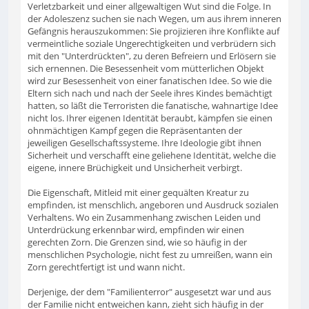
Verletzbarkeit und einer allgewaltigen Wut sind die Folge. In
der Adoleszenz suchen sie nach Wegen, um aus ihrem inneren
Gefängnis herauszukommen: Sie projizieren ihre Konflikte auf
vermeintliche soziale Ungerechtigkeiten und verbrüdern sich
mit den "Unterdrückten", zu deren Befreiern und Erlösern sie
sich ernennen. Die Besessenheit vom mütterlichen Objekt
wird zur Besessenheit von einer fanatischen Idee. So wie die
Eltern sich nach und nach der Seele ihres Kindes bemächtigt
hatten, so läßt die Terroristen die fanatische, wahnartige Idee
nicht los. Ihrer eigenen Identität beraubt, kämpfen sie einen
ohnmächtigen Kampf gegen die Repräsentanten der
jeweiligen Gesellschaftssysteme. Ihre Ideologie gibt ihnen
Sicherheit und verschafft eine geliehene Identität, welche die
eigene, innere Brüchigkeit und Unsicherheit verbirgt.
Die Eigenschaft, Mitleid mit einer gequälten Kreatur zu
empfinden, ist menschlich, angeboren und Ausdruck sozialen
Verhaltens. Wo ein Zusammenhang zwischen Leiden und
Unterdrückung erkennbar wird, empfinden wir einen
gerechten Zorn. Die Grenzen sind, wie so häufig in der
menschlichen Psychologie, nicht fest zu umreißen, wann ein
Zorn gerechtfertigt ist und wann nicht.
Derjenige, der dem "Familienterror" ausgesetzt war und aus
der Familie nicht entweichen kann, zieht sich häufig in der