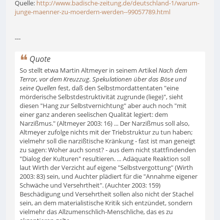
Quelle:
http://www.badische-zeitung.de/deutschland-1/warum-
junge-maenner-zu-moerdern-werden--99057789.html
---
Quote
So stellt etwa Martin Altmeyer in seinem Artikel
Nach dem
Terror, vor dem Kreuzzug. Spekulationen über das Böse und
seine Quellen
fest, daß den Selbstmordattentaten "eine
mörderische Selbstdestruktivität zugrunde (liege)", sieht
diesen "Hang zur Selbstvernichtung" aber auch noch "mit
einer ganz anderen seelischen Qualität legiert: dem
Narzißmus." (Altmeyer 2003: 16) ... Der Narzißmus soll also,
Altmeyer zufolge nichts mit der Triebstruktur zu tun haben;
vielmehr soll die narzißtische Kränkung - fast ist man geneigt
zu sagen: Woher auch sonst? - aus dem nicht stattfindenden
"Dialog der Kulturen" resultieren. ... Adäquate Reaktion soll
laut Wirth der Verzicht auf eigene "Selbstvergottung" (Wirth
2003: 83) sein, und Auchter plädiert für die "Annahme eigener
Schwäche und Versehrtheit". (Auchter 2003: 159)
Beschädigung und Versehrtheit sollen also nicht der Stachel
sein, an dem materialistische Kritik sich entzündet, sondern
vielmehr das Allzumenschlich-Menschliche, das es zu