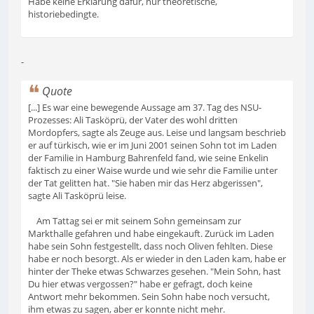
Habe keine Erklärung dafür, nur theoretische,
historiebedingte.
-
Quote
[...] Es war eine bewegende Aussage am 37. Tag des NSU-
Prozesses: Ali Tasköprü, der Vater des wohl dritten
Mordopfers, sagte als Zeuge aus. Leise und langsam beschrieb
er auf türkisch, wie er im Juni 2001 seinen Sohn tot im Laden
der Familie in Hamburg Bahrenfeld fand, wie seine Enkelin
faktisch zu einer Waise wurde und wie sehr die Familie unter
der Tat gelitten hat. "Sie haben mir das Herz abgerissen",
sagte Ali Tasköprü leise.
Am Tattag sei er mit seinem Sohn gemeinsam zur
Markthalle gefahren und habe eingekauft. Zurück im Laden
habe sein Sohn festgestellt, dass noch Oliven fehlten. Diese
habe er noch besorgt. Als er wieder in den Laden kam, habe er
hinter der Theke etwas Schwarzes gesehen. "Mein Sohn, hast
Du hier etwas vergossen?" habe er gefragt, doch keine
Antwort mehr bekommen. Sein Sohn habe noch versucht,
ihm etwas zu sagen, aber er konnte nicht mehr.