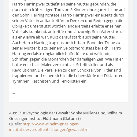
Harro Harring war zutiefst an seine Mutter gebunden, die
durch den frühzeitigen Tod von 5 Kindern ihre ganze Liebe auf
den Sohn Harring richtete. Harro Harring war einerseits durch
seinen Vater in antiautoritärem Denken und Reden gegen die
Obrigkeit unterstützt worden, andererseits erlebte er seinen
Vater als kränkend, autoritär und jähzornig. Sein Vater starb,
als er 9 Jahre alt war. Kurz darauf starb auch seine Mutter.
Auch Harro Harring trug das unsichtbare Band der Treue zu
seiner Mutter bis zu seinem Selbstmord stets bei sich. Harro
Harring verfaßte unglaublich haßerfüllte und wütende
Schriften gegen die Monarchen der damaligen Zeit. Wie Hitler
hatte er sich als Maler versucht, als Schriftsteller und als
Revolutionär. Die Parallelen zu dem Schicksal von Hitler sind
frappierend und reihen sich in die Lebensläufe der Diktatoren,
Tyrannen, Faschisten und Terroristen ein.
...
Aus: "Zur Psychologie der Gewalt" Sönke Müller-Lund, Wilhelm
Griesinger Institut Flöttmann (Datum ?)
Quelle:
http://www.wilhelm-griesinger-
institut.de/veroeffentlichungen/gewalt.html