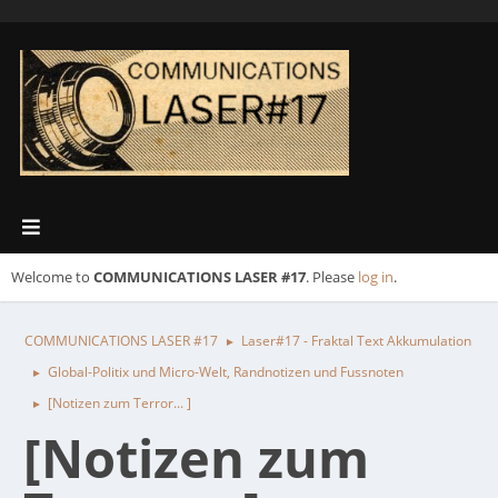
Welcome to
COMMUNICATIONS LASER #17
. Please
log in
.
COMMUNICATIONS LASER #17
Laser#17 - Fraktal Text Akkumulation
►
Global-Politix und Micro-Welt, Randnotizen und Fussnoten
►
[Notizen zum Terror... ]
►
[Notizen zum