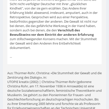
Sicht nicht-verfolgter Deutscher mit ihrer ,,glücklichen
Kindheit", von der sie gern erzählen. Das Andere ihrer
Erfahrung bleibt abwesend, irrelevant, amputiert, auch in der
Retrospektive. Gesprochen wird aus einer Perspektive,
bedürfnislos gegenüber der anderen. Die Gewalt ist nicht nur
bei denen, die das gefährliche Werkzeug in der Hand haben,
sondern auch bei denen, die den
Verschluß des
Bewußtseins vor dem Eintritt der anderen Erfahrung
zum stillschweigenden Konsens machen. Mit der Stummheit
der Gewalt wird den Anderen ihre Entbehrlichkeit
dokumentiert.
...
Aus: Thürmer-Rohr, Christina: »Die Stummheit der Gewalt und die
Zerstörung des Dialogs«, in:
UTOPIE kreativ (2002) | Christina Thürmer-Rohr (geborene
Christina Rohr, am 17. November 1936 in Arnswalde) ist eine
deutsche Sozialwissenschaftlerin, feministische Theoretikerin und
Musikerin. Sie gehört zu den Pionierinnen für Frauen- und
Geschlechterforschung an deutschsprachigen Hochschulen. Bis
zu ihrer Emeritierung 2005 lehrte und forschte sie als Professorin
für Erziehungswissenschaften an der Technischen Universität