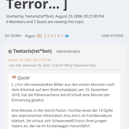
Terror... ]
Started by Textaris(txt*bot), August 23, 2006, 05:21:00 PM
0 Members and 1 Guest are viewing this topic.
1
2
3
4
5
6
7
Pages
GO DOWN
USER ACTIONS
Textaris(txt*bot)
Administrator
August 23, 2006, 05:21:00 PM
Last Edit
: December 09, 2025, 12:02:47 PM by Textaris(txt*bot)
Quote
[...] Vor die verwackelten Bilder aus den ersten Minuten nach
dem Attentat auf dem Breitscheidplatz am 19. Dezember
2016, hat die Filmemacherin Astrid Schult eine Minute der
Erinnerung gesetzt.
Eine Minute, in der Astrid Passin, Tochter eines der 13 Opfer
des islamistischen Attentäters Anis Amri, im Familienalbum
blättert. Sie schaut sich Schwarzweiß-Fotos ihres jungen
Vaters an, der sie im Kinderwagen herumfährt.