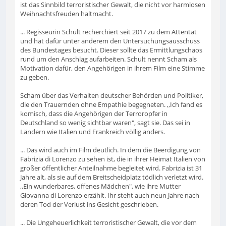
ist das Sinnbild terroristischer Gewalt, die nicht vor harmlosen
Weihnachtsfreuden haltmacht.
... Regisseurin Schult recherchiert seit 2017 zu dem Attentat
und hat dafür unter anderem den Untersuchungsausschuss
des Bundestages besucht. Dieser sollte das Ermittlungschaos
rund um den Anschlag aufarbeiten. Schult nennt Scham als
Motivation dafür, den Angehörigen in ihrem Film eine Stimme
zu geben.
Scham über das Verhalten deutscher Behörden und Politiker,
die den Trauernden ohne Empathie begegneten. ,,Ich fand es
komisch, dass die Angehörigen der Terroropfer in
Deutschland so wenig sichtbar waren", sagt sie. Das sei in
Ländern wie Italien und Frankreich völlig anders.
... Das wird auch im Film deutlich. In dem die Beerdigung von
Fabrizia di Lorenzo zu sehen ist, die in ihrer Heimat Italien von
großer öffentlicher Anteilnahme begleitet wird. Fabrizia ist 31
Jahre alt, als sie auf dem Breitscheidplatz tödlich verletzt wird.
,,Ein wunderbares, offenes Mädchen", wie ihre Mutter
Giovanna di Lorenzo erzählt. Ihr steht auch neun Jahre nach
deren Tod der Verlust ins Gesicht geschrieben.
... Die Ungeheuerlichkeit terroristischer Gewalt, die vor dem