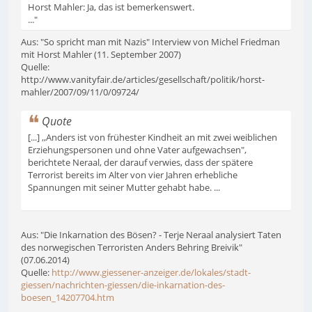
Horst Mahler: Ja, das ist bemerkenswert.
..."
Aus: "So spricht man mit Nazis" Interview von Michel Friedman
mit Horst Mahler (11. September 2007)
Quelle:
http://www.vanityfair.de/articles/gesellschaft/politik/horst-
mahler/2007/09/11/0/09724/
Quote
[...] ,,Anders ist von frühester Kindheit an mit zwei weiblichen
Erziehungspersonen und ohne Vater aufgewachsen",
berichtete Neraal, der darauf verwies, dass der spätere
Terrorist bereits im Alter von vier Jahren erhebliche
Spannungen mit seiner Mutter gehabt habe. ...
Aus: "Die Inkarnation des Bösen? - Terje Neraal analysiert Taten
des norwegischen Terroristen Anders Behring Breivik"
(07.06.2014)
Quelle:
http://www.giessener-anzeiger.de/lokales/stadt-
giessen/nachrichten-giessen/die-inkarnation-des-
boesen_14207704.htm