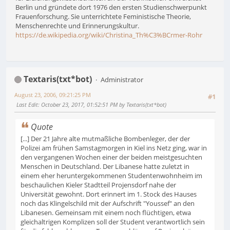
Berlin und gründete dort 1976 den ersten Studienschwerpunkt
Frauenforschung. Sie unterrichtete Feministische Theorie,
Menschenrechte und Erinnerungskultur.
https://de.wikipedia.org/wiki/Christina_Th%C3%BCrmer-Rohr
Textaris(txt*bot)
Administrator
August 23, 2006, 09:21:25 PM
#1
Last Edit
: October 23, 2017, 01:52:51 PM by Textaris(txt*bot)
Quote
[...] Der 21 Jahre alte mutmaßliche Bombenleger, der der
Polizei am frühen Samstagmorgen in Kiel ins Netz ging, war in
den vergangenen Wochen einer der beiden meistgesuchten
Menschen in Deutschland. Der Libanese hatte zuletzt in
einem eher heruntergekommenen Studentenwohnheim im
beschaulichen Kieler Stadtteil Projensdorf nahe der
Universität gewohnt. Dort erinnert im 1. Stock des Hauses
noch das Klingelschild mit der Aufschrift "Youssef" an den
Libanesen. Gemeinsam mit einem noch flüchtigen, etwa
gleichaltrigen Komplizen soll der Student verantwortlich sein