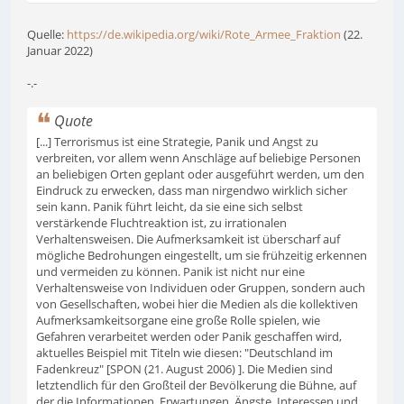
Quelle:
https://de.wikipedia.org/wiki/Rote_Armee_Fraktion
(22.
Januar 2022)
-.-
Quote
[...] Terrorismus ist eine Strategie, Panik und Angst zu
verbreiten, vor allem wenn Anschläge auf beliebige Personen
an beliebigen Orten geplant oder ausgeführt werden, um den
Eindruck zu erwecken, dass man nirgendwo wirklich sicher
sein kann. Panik führt leicht, da sie eine sich selbst
verstärkende Fluchtreaktion ist, zu irrationalen
Verhaltensweisen. Die Aufmerksamkeit ist überscharf auf
mögliche Bedrohungen eingestellt, um sie frühzeitig erkennen
und vermeiden zu können. Panik ist nicht nur eine
Verhaltensweise von Individuen oder Gruppen, sondern auch
von Gesellschaften, wobei hier die Medien als die kollektiven
Aufmerksamkeitsorgane eine große Rolle spielen, wie
Gefahren verarbeitet werden oder Panik geschaffen wird,
aktuelles Beispiel mit Titeln wie diesen: "Deutschland im
Fadenkreuz" [SPON (21. August 2006) ]. Die Medien sind
letztendlich für den Großteil der Bevölkerung die Bühne, auf
der die Informationen, Erwartungen, Ängste, Interessen und