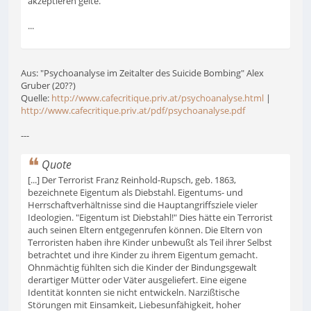
akzeptieren gelte.
...
Aus: "Psychoanalyse im Zeitalter des Suicide Bombing" Alex
Gruber (20??)
Quelle:
http://www.cafecritique.priv.at/psychoanalyse.html
|
http://www.cafecritique.priv.at/pdf/psychoanalyse.pdf
---
Quote
[...] Der Terrorist Franz Reinhold-Rupsch, geb. 1863,
bezeichnete Eigentum als Diebstahl. Eigentums- und
Herrschaftverhältnisse sind die Hauptangriffsziele vieler
Ideologien. "Eigentum ist Diebstahl!" Dies hätte ein Terrorist
auch seinen Eltern entgegenrufen können. Die Eltern von
Terroristen haben ihre Kinder unbewußt als Teil ihrer Selbst
betrachtet und ihre Kinder zu ihrem Eigentum gemacht.
Ohnmächtig fühlten sich die Kinder der Bindungsgewalt
derartiger Mütter oder Väter ausgeliefert. Eine eigene
Identität konnten sie nicht entwickeln. Narzißtische
Störungen mit Einsamkeit, Liebesunfähigkeit, hoher