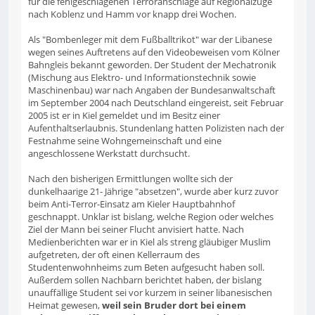
für die fehlgeschlagenen Terroranschläge auf Regionalzüge
nach Koblenz und Hamm vor knapp drei Wochen.
Als "Bombenleger mit dem Fußballtrikot" war der Libanese
wegen seines Auftretens auf den Videobeweisen vom Kölner
Bahngleis bekannt geworden. Der Student der Mechatronik
(Mischung aus Elektro- und Informationstechnik sowie
Maschinenbau) war nach Angaben der Bundesanwaltschaft
im September 2004 nach Deutschland eingereist, seit Februar
2005 ist er in Kiel gemeldet und im Besitz einer
Aufenthaltserlaubnis. Stundenlang hatten Polizisten nach der
Festnahme seine Wohngemeinschaft und eine
angeschlossene Werkstatt durchsucht.
Nach den bisherigen Ermittlungen wollte sich der
dunkelhaarige 21- Jährige "absetzen", wurde aber kurz zuvor
beim Anti-Terror-Einsatz am Kieler Hauptbahnhof
geschnappt. Unklar ist bislang, welche Region oder welches
Ziel der Mann bei seiner Flucht anvisiert hatte. Nach
Medienberichten war er in Kiel als streng gläubiger Muslim
aufgetreten, der oft einen Kellerraum des
Studentenwohnheims zum Beten aufgesucht haben soll.
Außerdem sollen Nachbarn berichtet haben, der bislang
unauffällige Student sei vor kurzem in seiner libanesischen
Heimat gewesen,
weil sein Bruder dort bei einem