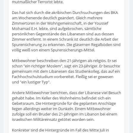
mutmaßlicher Terrorist lebte.
Das hat sich durch die akribischen Durchsuchungen des BKA
am Wochenende deutlich geändert. Gleich mehrere
Zimmertüren in der Wohngemeinschaft, in der Youssef
Mohamad E.H. lebte, sind aufgebrochen, sämtliche
persönlichen Gegenstände des Libanesen sind aus dessen
Zimmer entfernt. In einem Schrank ist deutlich die Arbeit der
Spurensicherung zu erkennen. Die gläsernen Regalböden sind
völlig weiß von einem Spurensicherungs-Mittel.
Mitbewohner beschreiben den 21-Jährigen als religiös. Er sei
schon "ein richtiger Moslem", sagt ein 23-Jähriger. Er besuchte
gemeinsam mit dem Libanesen das Studienkolleg, das auf ein
Fachhochschulstudium vorbereitet. Fleißig sei er gewesen
und "ein lustiger Typ".
Andere Mitbewohner berichten, dass der Libanese viel Besuch
gehabt habe. Im Keller des Wohnheims befindet sich ein
Gebetsraum. Die Hintergründe für die geplanten Anschläge
liegen allerdings weiter im Dunkeln. Einem Mitbewohner
zufolge soll ein Bruder des 21-Jährigen im Libanon bei einem
israelischen Militäreinsatz getötet worden sein.
Konkreter sind die Hintergründe im Fall des Mitte Juli in