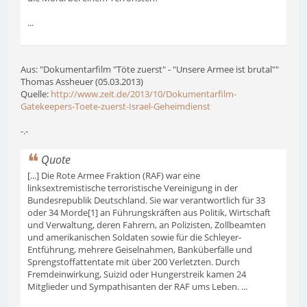
...
Aus: "Dokumentarfilm "Töte zuerst" - "Unsere Armee ist brutal""
Thomas Assheuer (05.03.2013)
Quelle:
http://www.zeit.de/2013/10/Dokumentarfilm-
Gatekeepers-Toete-zuerst-Israel-Geheimdienst
-.-
Quote
[...] Die Rote Armee Fraktion (RAF) war eine
linksextremistische terroristische Vereinigung in der
Bundesrepublik Deutschland. Sie war verantwortlich für 33
oder 34 Morde[1] an Führungskräften aus Politik, Wirtschaft
und Verwaltung, deren Fahrern, an Polizisten, Zollbeamten
und amerikanischen Soldaten sowie für die Schleyer-
Entführung, mehrere Geiselnahmen, Banküberfälle und
Sprengstoffattentate mit über 200 Verletzten. Durch
Fremdeinwirkung, Suizid oder Hungerstreik kamen 24
Mitglieder und Sympathisanten der RAF ums Leben. ...