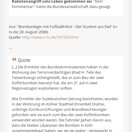
Raketenangriff ums Leben gekommen sei
. "Kein
Kommentar", hatte die Bundesanwaltschaft dazu gesagt.
Aus: "Bombenleger mit Fußballtrikot - Der Student aus Kiel" (n-
tv.de; 20. August 2006)
Quelle:
http://www.n-tv.de/701550.html
-.-
Quote
[...] Die Ermittler des Bundeskriminalamtes haben in der
Wohnung des Terrorverdächtigen Jihad H. Teile des
Tatwerkzeugs sichergestellt, das er zum Bau der zwei
Kofferbomben benutzt hat, die am 31. Juli in zwei
Regionalzügen explodieren sollten.
Wie Ermittler der Süddeutschen Zeitung berichteten, wurden
in der Wohnung im Kölner Stadtteil Ehrenfeld Drähte,
unfertige Zündvorrichtungen und Brandbeschleuniger
gefunden, wie sie auch zum Bau der zwei Kofferbomben
verwendet worden waren. Die Fahnder gehen davon aus,
dass die beiden Libanesen die Bomben in Köln
zusammengebaut haben, wo sie sie später - eingepackt in