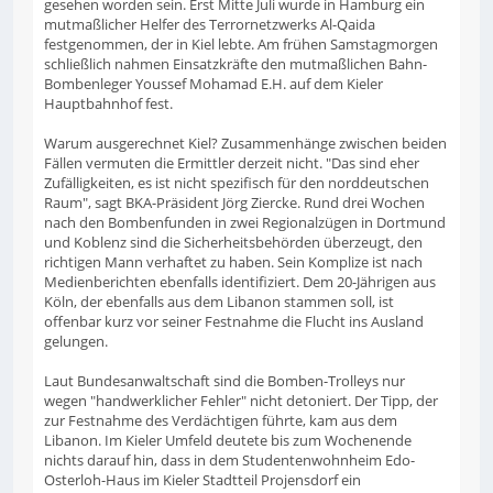
gesehen worden sein. Erst Mitte Juli wurde in Hamburg ein
mutmaßlicher Helfer des Terrornetzwerks Al-Qaida
festgenommen, der in Kiel lebte. Am frühen Samstagmorgen
schließlich nahmen Einsatzkräfte den mutmaßlichen Bahn-
Bombenleger Youssef Mohamad E.H. auf dem Kieler
Hauptbahnhof fest.
Warum ausgerechnet Kiel? Zusammenhänge zwischen beiden
Fällen vermuten die Ermittler derzeit nicht. "Das sind eher
Zufälligkeiten, es ist nicht spezifisch für den norddeutschen
Raum", sagt BKA-Präsident Jörg Ziercke. Rund drei Wochen
nach den Bombenfunden in zwei Regionalzügen in Dortmund
und Koblenz sind die Sicherheitsbehörden überzeugt, den
richtigen Mann verhaftet zu haben. Sein Komplize ist nach
Medienberichten ebenfalls identifiziert. Dem 20-Jährigen aus
Köln, der ebenfalls aus dem Libanon stammen soll, ist
offenbar kurz vor seiner Festnahme die Flucht ins Ausland
gelungen.
Laut Bundesanwaltschaft sind die Bomben-Trolleys nur
wegen "handwerklicher Fehler" nicht detoniert. Der Tipp, der
zur Festnahme des Verdächtigen führte, kam aus dem
Libanon. Im Kieler Umfeld deutete bis zum Wochenende
nichts darauf hin, dass in dem Studentenwohnheim Edo-
Osterloh-Haus im Kieler Stadtteil Projensdorf ein