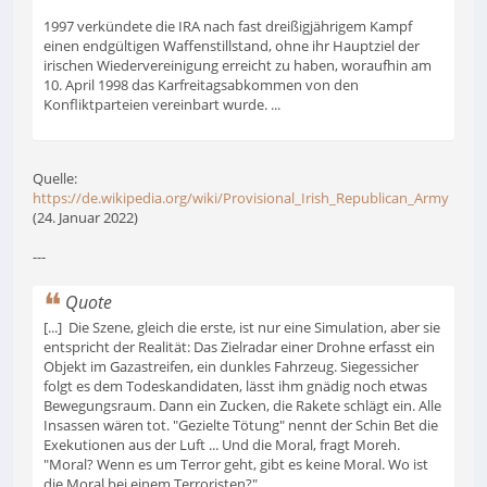
1997 verkündete die IRA nach fast dreißigjährigem Kampf
einen endgültigen Waffenstillstand, ohne ihr Hauptziel der
irischen Wiedervereinigung erreicht zu haben, woraufhin am
10. April 1998 das Karfreitagsabkommen von den
Konfliktparteien vereinbart wurde. ...
Quelle:
https://de.wikipedia.org/wiki/Provisional_Irish_Republican_Army
(24. Januar 2022)
---
Quote
[...] Die Szene, gleich die erste, ist nur eine Simulation, aber sie
entspricht der Realität: Das Zielradar einer Drohne erfasst ein
Objekt im Gazastreifen, ein dunkles Fahrzeug. Siegessicher
folgt es dem Todeskandidaten, lässt ihm gnädig noch etwas
Bewegungsraum. Dann ein Zucken, die Rakete schlägt ein. Alle
Insassen wären tot. "Gezielte Tötung" nennt der Schin Bet die
Exekutionen aus der Luft ... Und die Moral, fragt Moreh.
"Moral? Wenn es um Terror geht, gibt es keine Moral. Wo ist
die Moral bei einem Terroristen?"