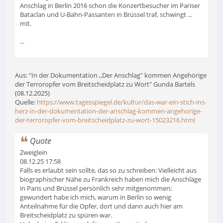
Anschlag in Berlin 2016 schon die Konzertbesucher im Pariser
Bataclan und U-Bahn-Passanten in Brüssel traf, schwingt ...
mit.
...
Aus: "In der Dokumentation ,,Der Anschlag" kommen Angehörige
der Terroropfer vom Breitscheidplatz zu Wort" Gunda Bartels
(08.12.2025)
Quelle:
https://www.tagesspiegel.de/kultur/das-war-ein-stich-ins-
herz-in-der-dokumentation-der-anschlag-kommen-angehorige-
der-terroropfer-vom-breitscheidplatz-zu-wort-15023216.html
Quote
Zweiglein
08.12.25 17:58
Falls es erlaubt sein sollte, das so zu schreiben: Vielleicht aus
biographischer Nähe zu Frankreich haben mich die Anschläge
in Paris und Brüssel persönlich sehr mitgenommen;
gewundert habe ich mich, warum in Berlin so wenig
Anteilnahme für die Opfer, dort und dann auch hier am
Breitscheidplatz zu spüren war.