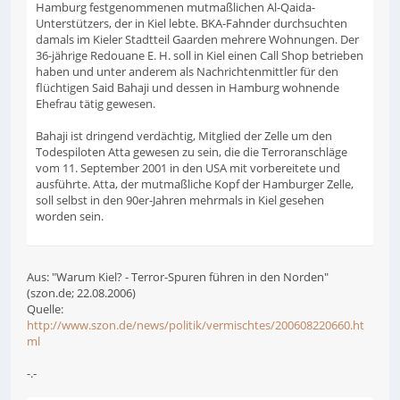
Hamburg festgenommenen mutmaßlichen Al-Qaida-
Unterstützers, der in Kiel lebte. BKA-Fahnder durchsuchten
damals im Kieler Stadtteil Gaarden mehrere Wohnungen. Der
36-jährige Redouane E. H. soll in Kiel einen Call Shop betrieben
haben und unter anderem als Nachrichtenmittler für den
flüchtigen Said Bahaji und dessen in Hamburg wohnende
Ehefrau tätig gewesen.
Bahaji ist dringend verdächtig, Mitglied der Zelle um den
Todespiloten Atta gewesen zu sein, die die Terroranschläge
vom 11. September 2001 in den USA mit vorbereitete und
ausführte. Atta, der mutmaßliche Kopf der Hamburger Zelle,
soll selbst in den 90er-Jahren mehrmals in Kiel gesehen
worden sein.
Aus: "Warum Kiel? - Terror-Spuren führen in den Norden"
(szon.de; 22.08.2006)
Quelle:
http://www.szon.de/news/politik/vermischtes/200608220660.ht
ml
-.-