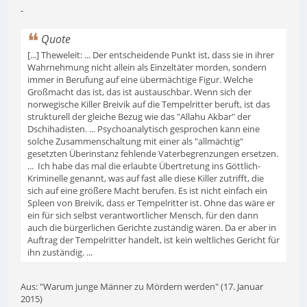
-
Quote
[...] Theweleit: ... Der entscheidende Punkt ist, dass sie in ihrer
Wahrnehmung nicht allein als Einzeltäter morden, sondern
immer in Berufung auf eine übermächtige Figur. Welche
Großmacht das ist, das ist austauschbar. Wenn sich der
norwegische Killer Breivik auf die Tempelritter beruft, ist das
strukturell der gleiche Bezug wie das "Allahu Akbar" der
Dschihadisten. ... Psychoanalytisch gesprochen kann eine
solche Zusammenschaltung mit einer als "allmächtig"
gesetzten Überinstanz fehlende Vaterbegrenzungen ersetzen.
... Ich habe das mal die erlaubte Übertretung ins Göttlich-
Kriminelle genannt, was auf fast alle diese Killer zutrifft, die
sich auf eine größere Macht berufen. Es ist nicht einfach ein
Spleen von Breivik, dass er Tempelritter ist. Ohne das wäre er
ein für sich selbst verantwortlicher Mensch, für den dann
auch die bürgerlichen Gerichte zuständig wären. Da er aber in
Auftrag der Tempelritter handelt, ist kein weltliches Gericht für
ihn zuständig. ...
Aus: "Warum junge Männer zu Mördern werden" (17. Januar
2015)