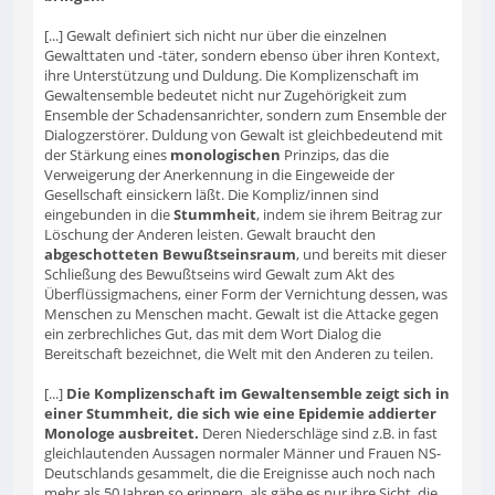
[...] Gewalt definiert sich nicht nur über die einzelnen
Gewalttaten und -täter, sondern ebenso über ihren Kontext,
ihre Unterstützung und Duldung. Die Komplizenschaft im
Gewaltensemble bedeutet nicht nur Zugehörigkeit zum
Ensemble der Schadensanrichter, sondern zum Ensemble der
Dialogzerstörer. Duldung von Gewalt ist gleichbedeutend mit
der Stärkung eines
monologischen
Prinzips, das die
Verweigerung der Anerkennung in die Eingeweide der
Gesellschaft einsickern läßt. Die Kompliz/innen sind
eingebunden in die
Stummheit
, indem sie ihrem Beitrag zur
Löschung der Anderen leisten. Gewalt braucht den
abgeschotteten Bewußtseinsraum
, und bereits mit dieser
Schließung des Bewußtseins wird Gewalt zum Akt des
Überflüssigmachens, einer Form der Vernichtung dessen, was
Menschen zu Menschen macht. Gewalt ist die Attacke gegen
ein zerbrechliches Gut, das mit dem Wort Dialog die
Bereitschaft bezeichnet, die Welt mit den Anderen zu teilen.
[...]
Die Komplizenschaft im Gewaltensemble zeigt sich in
einer Stummheit, die sich wie eine Epidemie addierter
Monologe ausbreitet.
Deren Niederschläge sind z.B. in fast
gleichlautenden Aussagen normaler Männer und Frauen NS-
Deutschlands gesammelt, die die Ereignisse auch noch nach
mehr als 50 Jahren so erinnern, als gäbe es nur ihre Sicht, die