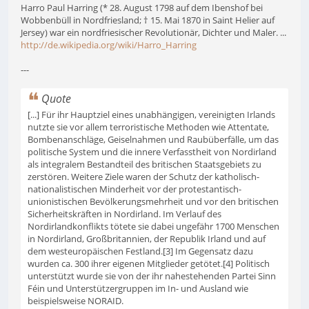
Harro Paul Harring (* 28. August 1798 auf dem Ibenshof bei
Wobbenbüll in Nordfriesland; † 15. Mai 1870 in Saint Helier auf
Jersey) war ein nordfriesischer Revolutionär, Dichter und Maler. ...
http://de.wikipedia.org/wiki/Harro_Harring
---
Quote
[...] Für ihr Hauptziel eines unabhängigen, vereinigten Irlands
nutzte sie vor allem terroristische Methoden wie Attentate,
Bombenanschläge, Geiselnahmen und Raubüberfälle, um das
politische System und die innere Verfasstheit von Nordirland
als integralem Bestandteil des britischen Staatsgebiets zu
zerstören. Weitere Ziele waren der Schutz der katholisch-
nationalistischen Minderheit vor der protestantisch-
unionistischen Bevölkerungsmehrheit und vor den britischen
Sicherheitskräften in Nordirland. Im Verlauf des
Nordirlandkonflikts tötete sie dabei ungefähr 1700 Menschen
in Nordirland, Großbritannien, der Republik Irland und auf
dem westeuropäischen Festland.[3] Im Gegensatz dazu
wurden ca. 300 ihrer eigenen Mitglieder getötet.[4] Politisch
unterstützt wurde sie von der ihr nahestehenden Partei Sinn
Féin und Unterstützergruppen im In- und Ausland wie
beispielsweise NORAID.