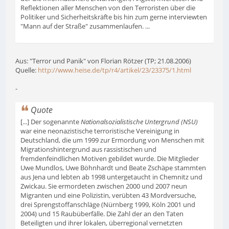
Reflektionen aller Menschen von den Terroristen über die
Politiker und Sicherheitskräfte bis hin zum gerne interviewten
"Mann auf der Straße" zusammenlaufen. ...
Aus: "Terror und Panik" von Florian Rötzer (TP; 21.08.2006)
Quelle:
http://www.heise.de/tp/r4/artikel/23/23375/1.html
-
Quote
[...] Der sogenannte
Nationalsozialistische Untergrund (NSU)
war eine neonazistische terroristische Vereinigung in
Deutschland, die um 1999 zur Ermordung von Menschen mit
Migrationshintergrund aus rassistischen und
fremdenfeindlichen Motiven gebildet wurde. Die Mitglieder
Uwe Mundlos, Uwe Böhnhardt und Beate Zschäpe stammten
aus Jena und lebten ab 1998 untergetaucht in Chemnitz und
Zwickau. Sie ermordeten zwischen 2000 und 2007 neun
Migranten und eine Polizistin, verübten 43 Mordversuche,
drei Sprengstoffanschläge (Nürnberg 1999, Köln 2001 und
2004) und 15 Raubüberfälle. Die Zahl der an den Taten
Beteiligten und ihrer lokalen, überregional vernetzten