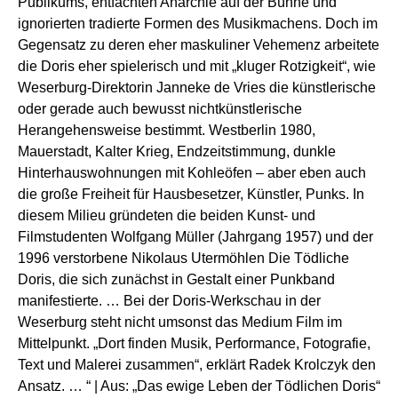
Publikums, entfachten Anarchie auf der Bühne und
ignorierten tradierte Formen des Musikmachens. Doch im
Gegensatz zu deren eher maskuliner Vehemenz arbeitete
die Doris eher spielerisch und mit „kluger Rotzigkeit“, wie
Weserburg-Direktorin Janneke de Vries die künstlerische
oder gerade auch bewusst nichtkünstlerische
Herangehensweise bestimmt. Westberlin 1980,
Mauerstadt, Kalter Krieg, Endzeitstimmung, dunkle
Hinterhauswohnungen mit Kohleöfen – aber eben auch
die große Freiheit für Hausbesetzer, Künstler, Punks. In
diesem Milieu gründeten die beiden Kunst- und
Filmstudenten Wolfgang Müller (Jahrgang 1957) und der
1996 verstorbene Nikolaus Utermöhlen Die Tödliche
Doris, die sich zunächst in Gestalt einer Punkband
manifestierte. … Bei der Doris-Werkschau in der
Weserburg steht nicht umsonst das Medium Film im
Mittelpunkt. „Dort finden Musik, Performance, Fotografie,
Text und Malerei zusammen“, erklärt Radek Krolczyk den
Ansatz. … “ | Aus: „Das ewige Leben der Tödlichen Doris“