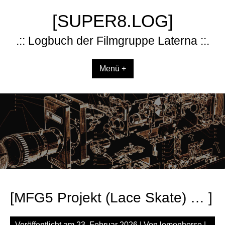
Zum
[SUPER8.LOG]
Inhalt
springen
.:: Logbuch der Filmgruppe Laterna ::.
Menü +
[MFG5 Projekt (Lace Skate) … ]
Veröffentlicht am
23. Februar 2026
| Von
lemonhorse
|