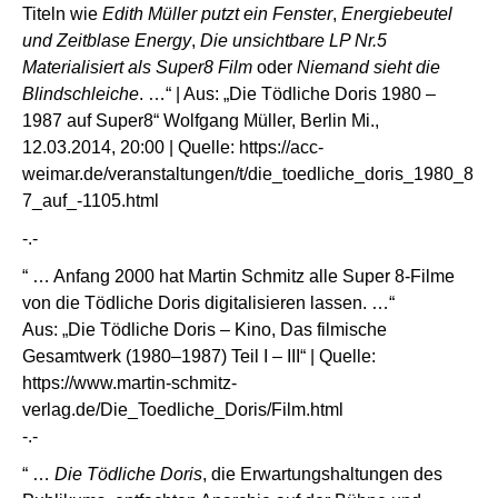
Titeln wie
Edith Müller putzt ein Fenster
,
Energiebeutel
und Zeitblase Energy
,
Die unsichtbare LP Nr.5
Materialisiert als Super8 Film
oder
Niemand sieht die
Blindschleiche
. …“ | Aus: „Die Tödliche Doris 1980 –
1987 auf Super8“ Wolfgang Müller, Berlin Mi.,
12.03.2014, 20:00 | Quelle:
https://acc-
weimar.de/veranstaltungen/t/die_toedliche_doris_1980_8
7_auf_-1105.html
-.-
“ … Anfang 2000 hat Martin Schmitz alle Super 8-Filme
von die Tödliche Doris digitalisieren lassen. …“
Aus: „Die Tödliche Doris – Kino, Das filmische
Gesamtwerk (1980–1987) Teil I – III“ | Quelle:
https://www.martin-schmitz-
verlag.de/Die_Toedliche_Doris/Film.html
-.-
“ …
Die Tödliche Doris
, die Erwartungshaltungen des