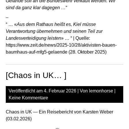
Gelände soll an die Bundeswehr verkauft werden. Wir
sind da ganz klar dagegen …
“
–
“ … «
Aus dem Rathaus heißt es, Kiel müsse
Verantwortung übernehmen und seinen Teil zur
Landesverteidigung leisten
» … “ | Quelle:
https://www.zeit.de/news/2025-10/28/aktivisten-bauen-
baumhaus-auf-mfg5-gelaende
(28. Oktober 2025)
[Chaos in UK… ]
Veröffentlicht am
4. Februar 2026
| Von
lemonhorse
|
Keine Kommentare
Chaos in UK — Ein Reisebericht von Karsten Weber
(03.02.2026)