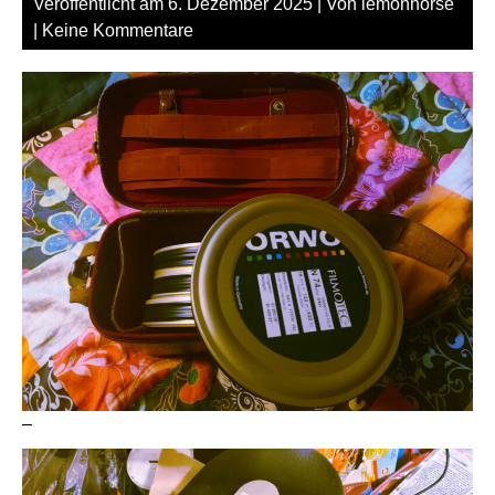
Veröffentlicht am
6. Dezember 2025
| Von
lemonhorse
|
Keine Kommentare
–