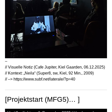
–
// Visuelle Notiz (Cafe Jupiter, Kiel Gaarden, 06.12.2025)
// Kontext: „Neila“ (Super8, sw, Kiel, 92 Min., 2009)
// –>
https://www.subf.net/laterale/?p=40
[Projektstart (MFG5)… ]