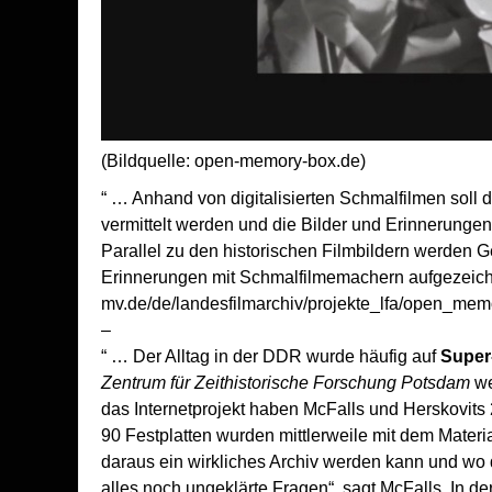
(Bildquelle: open-memory-box.de)
“ … Anhand von digitalisierten Schmalfilmen soll 
vermittelt werden und die Bilder und Erinnerungen 
Parallel zu den historischen Filmbildern werden 
Erinnerungen mit Schmalfilmemachern aufgezeich
mv.de/de/landesfilmarchiv/projekte_lfa/open_me
–
“ … Der Alltag in der DDR wurde häufig auf
Super-
Zentrum für Zeithistorische Forschung Potsdam
we
das Internetprojekt haben McFalls und Herskovits
90 Festplatten wurden mittlerweile mit dem Materia
daraus ein wirkliches Archiv werden kann und wo d
alles noch ungeklärte Fragen“, sagt McFalls. In der