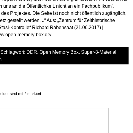
n uns an die Öffentlichkeit, nicht an ein Fachpublikum“,
es Projektes. Die Seite ist noch nicht öffentlich zugänglich,
tz gestellt werden. ..“ Aus: „Zentrum für Zeithistorische
asi-Kontrolle“ Richard Rabensaat (21.06.2017) |
www.open-memory-box.de/
 Schlagwort:
DDR
,
Open Memory Box
,
Super-8-Material
,
m
Felder sind mit
*
markiert