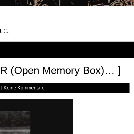
::.
DDR (Open Memory Box)… ]
|
Keine Kommentare