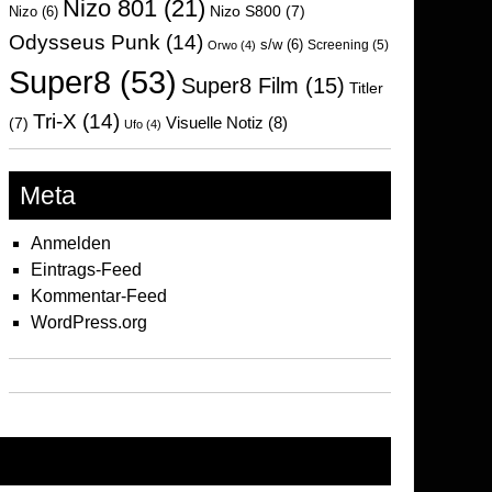
Nizo 801
(21)
Nizo S800
(7)
Nizo
(6)
Odysseus Punk
(14)
s/w
(6)
Screening
(5)
Orwo
(4)
Super8
(53)
Super8 Film
(15)
Titler
Tri-X
(14)
Visuelle Notiz
(8)
(7)
Ufo
(4)
Meta
Anmelden
Eintrags-Feed
Kommentar-Feed
WordPress.org