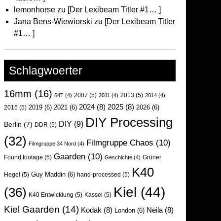
lemonhorse
zu
[Der Lexibeam Titler #1… ]
Jana Bens-Wiewiorski
zu
[Der Lexibeam Titler
#1… ]
Schlagwoerter
16mm
(16)
2007
(5)
2013
(5)
64T
(4)
2011
(4)
2014
(4)
2024
(8)
2025
(8)
2019
(6)
2021
(6)
2026
(6)
2015
(5)
DIY Processing
DIY
(9)
Berlin
(7)
DDR
(5)
(32)
Filmgruppe Chaos
(10)
Filmgruppe 34 Nord
(4)
Gaarden
(10)
Found footage
(5)
Grüner
Geschichte
(4)
K40
Guy Maddin
(6)
Hegel
(5)
hand-processed
(5)
Kiel
(44)
(36)
K40 Entwicklung
(5)
Kassel
(5)
Kiel Gaarden
(14)
Kodak
(8)
Neila
(8)
London
(6)