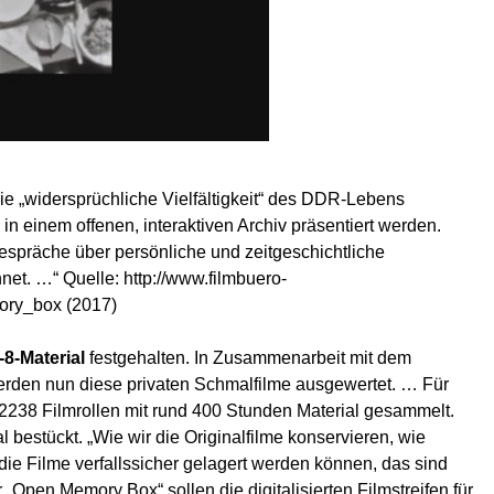
die „widersprüchliche Vielfältigkeit“ des DDR-Lebens
in einem offenen, interaktiven Archiv präsentiert werden.
Gespräche über persönliche und zeitgeschichtliche
net. …“ Quelle:
http://www.filmbuero-
mory_box
(2017)
8-Material
festgehalten. In Zusammenarbeit mit dem
rden nun diese privaten Schmalfilme ausgewertet. … Für
 2238 Filmrollen mit rund 400 Stunden Material gesammelt.
l bestückt. „Wie wir die Originalfilme konservieren, wie
ie Filme verfallssicher gelagert werden können, das sind
 „Open Memory Box“ sollen die digitalisierten Filmstreifen für