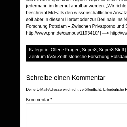
jedermann im Internet abrufbar werden. „Wir richte
beschreibt McFalls den wissenschaftlichen Ansatz d
soll aber in diesem Herbst oder zur Berlinale ins Ne
Forschung Potsdam – Zwischen Privatporno und St
http://www.pnn.de/campus/1193410/
| —>
http://
Kategorie:
Offene Fragen
,
Super8
,
Super8:Stuff
|
Zentrum fÃ¼r Zeithistorische Forschung Potsda
Schreibe einen Kommentar
Deine E-Mail-Adresse wird nicht veröffentlicht.
Erforderliche 
Kommentar
*