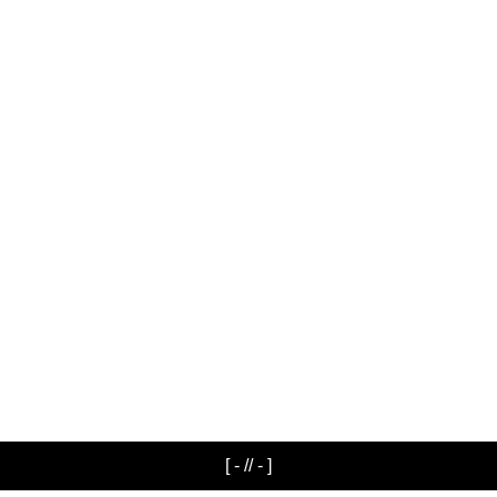
[ - // - ]